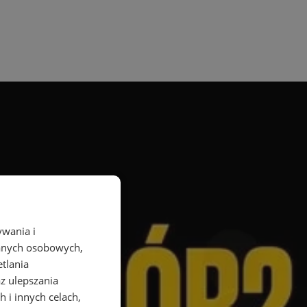
ywania i
danych osobowych,
etlania
az ulepszania
 i innych celach,