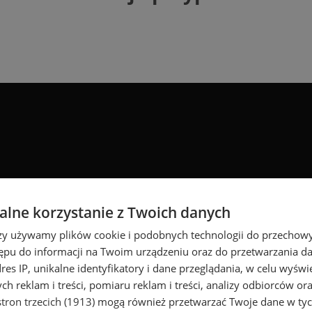
lne korzystanie z Twoich danych
rzy używamy plików cookie i podobnych technologii do przechow
ępu do informacji na Twoim urządzeniu oraz do przetwarzania 
dres IP, unikalne identyfikatory i dane przeglądania, w celu wyświ
h reklam i treści, pomiaru reklam i treści, analizy odbiorców or
tron trzecich (1913)
mogą również przetwarzać Twoje dane w tych