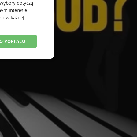
 wybory dotyczą
nym interesie
sz w każdej
DO PORTALU
esklasyfikowane
ane
owanie użytkownika i
j.