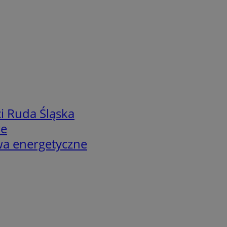
i Ruda Śląska
we
twa energetyczne