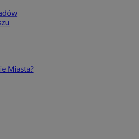
adów
szu
ie Miasta?