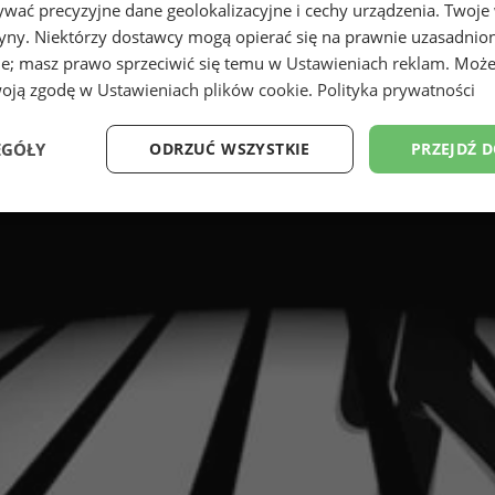
wać precyzyjne dane geolokalizacyjne i cechy urządzenia. Twoje
tryny. Niektórzy dostawcy mogą opierać się na prawnie uzasadnio
ie; masz prawo sprzeciwić się temu w
Ustawieniach reklam
. Może
woją zgodę w
Ustawieniach plików cookie
.
Polityka prywatności
EGÓŁY
ODRZUĆ WSZYSTKIE
PRZEJDŹ 
Wydajność
Targetowanie
Funkcjonalność
Ni
ezbędne
Wydajność
Targetowanie
Funkcjonalność
Niesklasyfikow
ie umożliwiają korzystanie z podstawowych funkcji strony internetowej, takich jak log
Bez niezbędnych plików cookie nie można prawidłowo korzystać ze strony internetowe
Provider
/
Okres
Opis
Domena
przechowywania