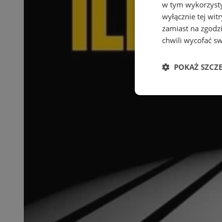
w tym wykorzysty
wyłącznie tej wi
zamiast na zgodz
chwili wycofać s
POKAŻ SZCZ
Niezbędne
Ni
Niezbędne pliki cook
zarządzanie kontem. 
Nazwa