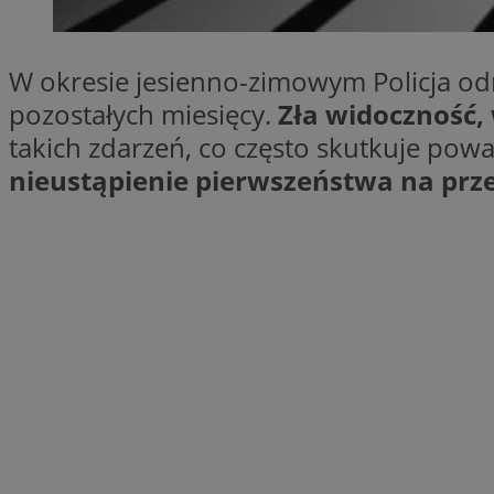
SessID
QeSessID
W okresie jesienno-zimowym Policja o
MvSessID
pozostałych miesięcy.
Zła widoczność,
VISITOR_PRIVACY_
takich zdarzeń, co często skutkuje pow
nieustąpienie pierwszeństwa na prze
__cf_bm
CookieScriptConse
__cf_bm