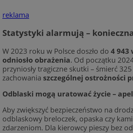
Nazwa
reklama
Nazwa
ustat_agfw3qpwXtz
Nazwa
ustat_8hezdrw6jXd
_clck
Statystyki alarmują – konieczna
__gads
openstat_12e0dbc
openstat_gid
_ga
MR
W 2023 roku w Polsce doszło do
4 943
openstat_axigzz1m6
odniosło obrażenia
. Od początku 2024
ustat_Xljcjgyrsdcu
ANONCHK
przyniosły tragiczne skutki – śmierć 32
__Secure-YNID
zachowania
szczególnej ostrożności p
WMF-Uniq
_clsk
ustat_b6x6h2kseuk
__Secure-
ROLLOUT_TOKEN
Odblaski mogą uratować życie – apel
ustat_bl8Xwye1zkqx
ustat_bt5j7dtfgm4
_ga_1ZETYXEVYH
Aby zwiększyć bezpieczeństwo na drodze
ustat_yzw2k52aXskv
_fbp
odblaskowy breloczek, opaska czy kami
FCCDCF
ustat_htx5jy2dajf
zdarzeniom. Dla kierowcy pieszy bez od
__eoi