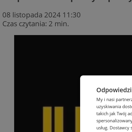
08 listopada 2024 11:30
Czas czytania: 2 min.
Odpowiedzia
My i nasi partne
uzyskiwania dost
takich jak Twój a
spersonalizowanyc
usług.
Dostawcy s