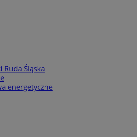
i Ruda Śląska
we
twa energetyczne