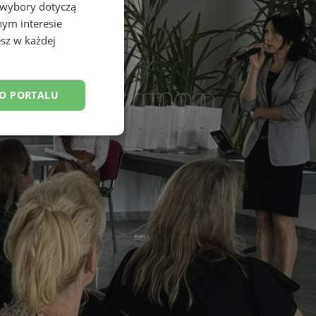
 wybory dotyczą
nym interesie
sz w każdej
DO PORTALU
esklasyfikowane
ane
owanie użytkownika i
j.