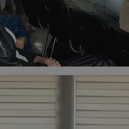
orzesze.com.pl
1 rok
Ten plik cookie przechowuje identyfi
orzesze.com.pl
1 rok
Ten plik cookie przechowuje identyfi
orzesze.com.pl
1 rok
Ten plik cookie przechowuje identyfi
METADATA
5 miesięcy 4
Ten plik cookie przechowuje inform
YouTube
tygodnie
użytkownika oraz jego preferencjac
.youtube.com
prywatności podczas korzystania z w
wybory dotyczące polityki prywatno
zgody, zapewniając ich przestrzega
wizytach. Dzięki temu użytkownik 
konfigurować swoich preferencji, c
zgodność z regulacjami ochrony da
29 minut 59
Ten plik cookie służy do rozróżniani
Cloudflare
sekund
to korzystne dla strony internetow
Inc.
umożliwia tworzenie ważnych rapo
.x.com
korzystania z jej witryny internetow
nt
4 tygodnie 2 dni
Ten plik cookie jest używany przez 
CookieScript
Google Privacy Policy
Script.com do zapamiętywania prefe
orzesze.com.pl
zgody użytkownika na pliki cookie. 
aby baner cookie Cookie-Script.com
29 minut 55
Ten plik cookie służy do rozróżniani
Cloudflare
sekund
to korzystne dla strony internetow
Inc.
umożliwia tworzenie ważnych rapo
.twitter.com
korzystania z jej witryny internetow