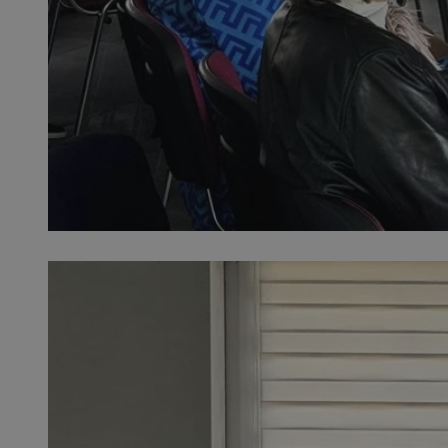
SessID
QeSessID
MvSessID
VISITOR_PRIVACY_
__cf_bm
CookieScriptConse
__cf_bm