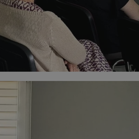
kator sesji.
kator sesji.
kator sesji.
acje o zgodzie
h dotyczących
itryny. Rejestruje
ści i ustawień
nie w kolejnych
nie musi ponownie
o zwiększa wygodę i
nych.
a ludzi i botów. Jest
ej, ponieważ
rtów na temat
ej.
usługę Cookie-
rencji dotyczących
Jest to konieczne,
 działał poprawnie.
a ludzi i botów. Jest
ej, ponieważ
rtów na temat
ej.