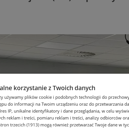
lne korzystanie z Twoich danych
rzy używamy plików cookie i podobnych technologii do przechow
ępu do informacji na Twoim urządzeniu oraz do przetwarzania 
dres IP, unikalne identyfikatory i dane przeglądania, w celu wyświ
h reklam i treści, pomiaru reklam i treści, analizy odbiorców or
tron trzecich (1913)
mogą również przetwarzać Twoje dane w tych