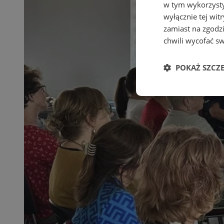
w tym wykorzysty
wyłącznie tej wi
zamiast na zgodz
chwili wycofać s
POKAŻ SZCZ
Niezbędne
Ni
Niezbędne pliki cook
zarządzanie kontem. 
Nazwa