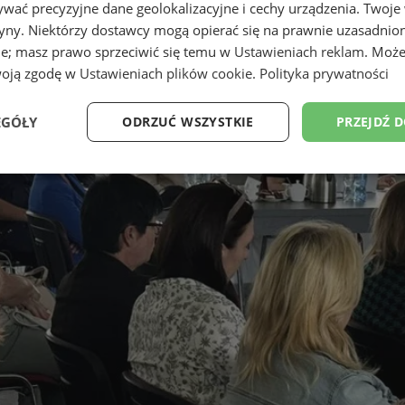
wać precyzyjne dane geolokalizacyjne i cechy urządzenia. Twoje
tryny. Niektórzy dostawcy mogą opierać się na prawnie uzasadnio
ie; masz prawo sprzeciwić się temu w
Ustawieniach reklam
. Może
woją zgodę w
Ustawieniach plików cookie
.
Polityka prywatności
EGÓŁY
ODRZUĆ WSZYSTKIE
PRZEJDŹ 
Wydajność
Targetowanie
Funkcjonalność
Ni
ezbędne
Wydajność
Targetowanie
Funkcjonalność
Niesklasyfikow
ie umożliwiają korzystanie z podstawowych funkcji strony internetowej, takich jak log
Bez niezbędnych plików cookie nie można prawidłowo korzystać ze strony internetowe
Provider
/
Okres
Opis
Domena
przechowywania