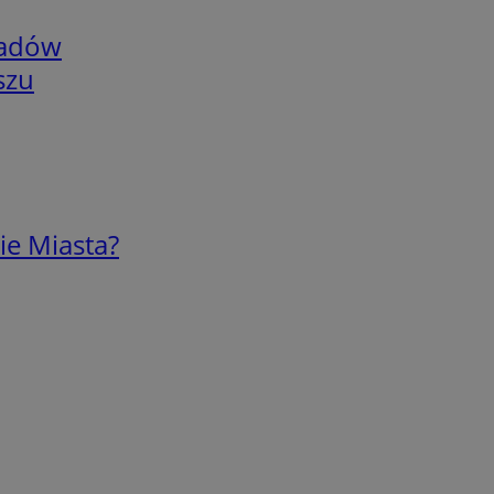
adów
szu
ie Miasta?