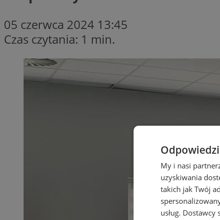
05 czerwca 2024 13:45
Czas czytania: 1 min.
Odpowiedzia
My i nasi partne
uzyskiwania dost
takich jak Twój a
spersonalizowanyc
usług.
Dostawcy s