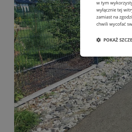
w tym wykorzysty
wyłącznie tej wi
zamiast na zgodz
chwili wycofać s
POKAŻ SZCZ
Niezbędne
Ni
Niezbędne pliki cook
zarządzanie kontem. 
Nazwa