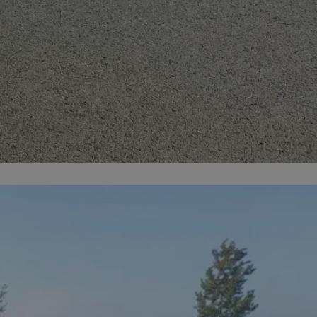
kator sesji.
kator sesji.
kator sesji.
acje o zgodzie
h dotyczących
itryny. Rejestruje
ści i ustawień
nie w kolejnych
nie musi ponownie
o zwiększa wygodę i
nych.
a ludzi i botów. Jest
ej, ponieważ
rtów na temat
ej.
usługę Cookie-
rencji dotyczących
Jest to konieczne,
 działał poprawnie.
a ludzi i botów. Jest
ej, ponieważ
rtów na temat
ej.