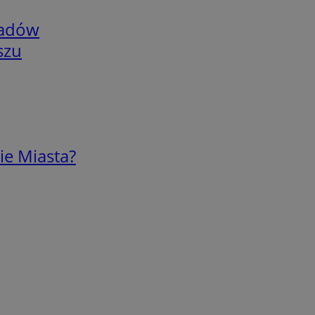
adów
szu
ie Miasta?