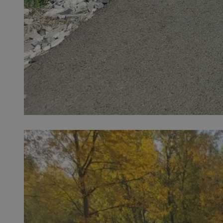
SessID
QeSessID
MvSessID
VISITOR_PRIVACY_
__cf_bm
CookieScriptConse
__cf_bm