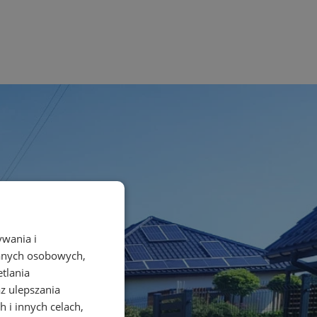
ywania i
danych osobowych,
etlania
az ulepszania
 i innych celach,