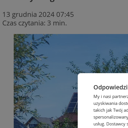
13 grudnia 2024 07:45
Czas czytania: 3 min.
Odpowiedzia
My i nasi partne
uzyskiwania dost
takich jak Twój a
spersonalizowanyc
usług.
Dostawcy s