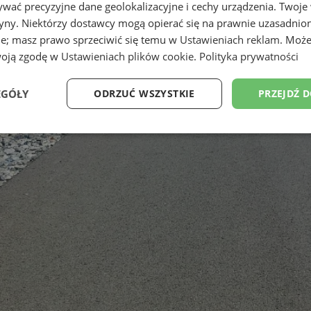
wać precyzyjne dane geolokalizacyjne i cechy urządzenia. Twoje
tryny. Niektórzy dostawcy mogą opierać się na prawnie uzasadnio
ie; masz prawo sprzeciwić się temu w
Ustawieniach reklam
. Może
woją zgodę w
Ustawieniach plików cookie
.
Polityka prywatności
EGÓŁY
ODRZUĆ WSZYSTKIE
PRZEJDŹ 
Wydajność
Targetowanie
Funkcjonalność
Ni
ezbędne
Wydajność
Targetowanie
Funkcjonalność
Niesklasyfikow
ie umożliwiają korzystanie z podstawowych funkcji strony internetowej, takich jak log
Bez niezbędnych plików cookie nie można prawidłowo korzystać ze strony internetowe
Provider
/
Okres
Opis
Domena
przechowywania