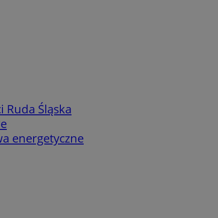
i Ruda Śląska
we
twa energetyczne