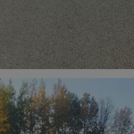
orzesze.com.pl
1 rok
Ten plik cookie przechowuje identyfi
orzesze.com.pl
1 rok
Ten plik cookie przechowuje identyfi
orzesze.com.pl
1 rok
Ten plik cookie przechowuje identyfi
METADATA
5 miesięcy 4
Ten plik cookie przechowuje inform
YouTube
tygodnie
użytkownika oraz jego preferencjac
.youtube.com
prywatności podczas korzystania z w
wybory dotyczące polityki prywatno
zgody, zapewniając ich przestrzega
wizytach. Dzięki temu użytkownik 
konfigurować swoich preferencji, c
zgodność z regulacjami ochrony da
29 minut 59
Ten plik cookie służy do rozróżniani
Cloudflare
sekund
to korzystne dla strony internetow
Inc.
umożliwia tworzenie ważnych rapo
.x.com
korzystania z jej witryny internetow
nt
4 tygodnie 2 dni
Ten plik cookie jest używany przez 
CookieScript
Google Privacy Policy
Script.com do zapamiętywania prefe
orzesze.com.pl
zgody użytkownika na pliki cookie. 
aby baner cookie Cookie-Script.com
29 minut 55
Ten plik cookie służy do rozróżniani
Cloudflare
sekund
to korzystne dla strony internetow
Inc.
umożliwia tworzenie ważnych rapo
.twitter.com
korzystania z jej witryny internetow