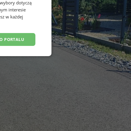
 wybory dotyczą
nym interesie
sz w każdej
DO PORTALU
esklasyfikowane
ane
owanie użytkownika i
j.