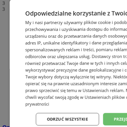
3
3
Odpowiedzialne korzystanie z Twoi
My i nasi partnerzy używamy plików cookie i podob
przechowywania i uzyskiwania dostępu do informac
urządzeniu oraz do przetwarzania danych osobowych
adres IP, unikalne identyfikatory i dane przeglądani
spersonalizowanych reklam i treści, pomiaru reklam i
odbiorców oraz ulepszania usług.
Dostawcy stron tr
również przetwarzać Twoje dane w tych i innych cel
wykorzystywać precyzyjne dane geolokalizacyjne i c
Twoje wybory dotyczą wyłącznie tej witryny. Niekt
opierać się na prawnie uzasadnionym interesie zami
prawo sprzeciwić się temu w
Ustawieniach reklam
.
chwili wycofać swoją zgodę w
Ustawieniach plików 
prywatności
ODRZUĆ WSZYSTKIE
PRZEJ