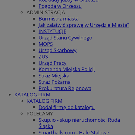
Pogoda w Orzeszu
ADMINISTRACJA
Burmistrz miasta
Jak załatwić sprawę w Urzędzie Miasta?
INSTYTUCJE
Urząd Stanu Cywilnego
MOPS
Urząd Skarbowy
ZUS
Urząd Pracy
Komenda Miejska Policji
Straż Miejska
Straż Pożarna
Prokuratura Rejonowa
KATALOG FIRM
KATALOG FIRM
Dodaj firmę do katalogu
POLECAMY
Skup.io - skup nieruchomości Ruda
Śląska
Smarthalls.com - Hale Stalowe