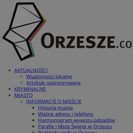
AKTUALNOŚCI
Wiadomości lokalne
Artykuły sponsorowane
KRYMINALNE
MIASTO
INFORMACJE O MIEŚCIE
Historia miasta
Ważne adresy i telefony
Harmonogram wywozu odpadów
Parafie i Msze Święte w Orzeszu
Rozkłady jazdy w Orzeszu