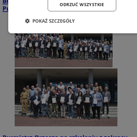
Bezpłatna aplikacja wskaże najbliższy
ODRZUĆ WSZYSTKIE
Punkt Schronienia. Jak to działa?
POKAŻ SZCZEGÓŁY
Niezbędne
Wydajność
Targetowanie
Funkcjonalność
Niesklasyfikowane
Niezbędne
Wydajność
Targetowanie
Funkcjonalność
Niesklasyfikowane
Niezbędne pliki cookie umożliwiają korzystanie z podstawowych
funkcji strony internetowej, takich jak logowanie użytkownika i
zarządzanie kontem. Bez niezbędnych plików cookie nie można
prawidłowo korzystać ze strony internetowej.