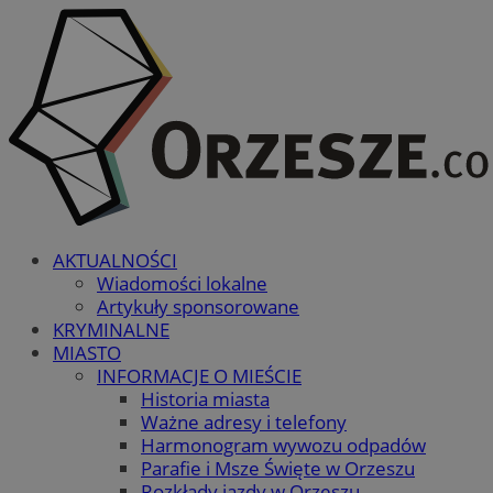
AKTUALNOŚCI
Wiadomości lokalne
Artykuły sponsorowane
KRYMINALNE
MIASTO
INFORMACJE O MIEŚCIE
Historia miasta
Ważne adresy i telefony
Harmonogram wywozu odpadów
Parafie i Msze Święte w Orzeszu
Rozkłady jazdy w Orzeszu