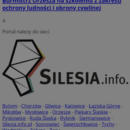
Burmistrz Orzesza na szkoleniu z zakresu
ochrony ludności i obrony cywilnej
Provider
/
Okres
Nazwa
Domena
przechowywani
4
SessID
orzesze.com.pl
1 rok
Portal należy do sieci
QeSessID
orzesze.com.pl
1 rok
MvSessID
orzesze.com.pl
1 rok
VISITOR_PRIVACY_METADATA
5 miesięcy 4
YouTube
tygodnie
.youtube.com
Bytom
-
Chorzów
-
Gliwice
-
Katowice
-
Łaziska Górne
-
Mikołów
-
Mysłowice
-
Orzesze
-
Piekary Śląskie
-
Pyskowice
-
Ruda Śląska
-
Rybnik
-
Siemianowice
-
Silesia.info.pl
-
Sosnowiec
-
Świętochłowice
-
Tychy
-