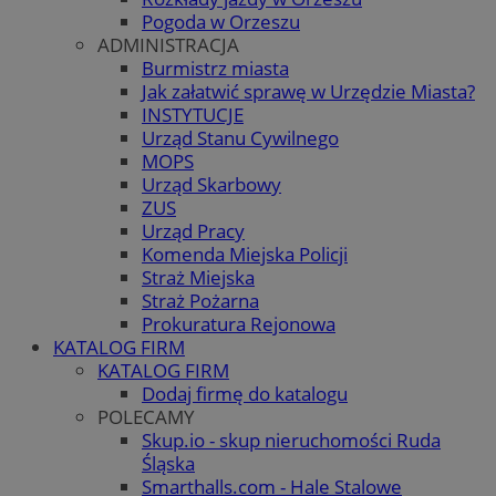
Pogoda w Orzeszu
ADMINISTRACJA
Burmistrz miasta
Jak załatwić sprawę w Urzędzie Miasta?
INSTYTUCJE
Urząd Stanu Cywilnego
MOPS
Urząd Skarbowy
ZUS
Urząd Pracy
Komenda Miejska Policji
Straż Miejska
Straż Pożarna
Prokuratura Rejonowa
KATALOG FIRM
KATALOG FIRM
Dodaj firmę do katalogu
POLECAMY
Skup.io - skup nieruchomości Ruda
Śląska
Smarthalls.com - Hale Stalowe