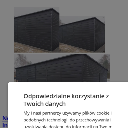
Odpowiedzialne korzystanie z
Twoich danych
My i nasi partnerzy używamy plików cookie i
Nowy sprzęt i hala magazynowa. Orzesze
podobnych technologii do przechowywania i
inwestuje w ochronę ludności
uzyskiwania dostępu do informacji na Twoim