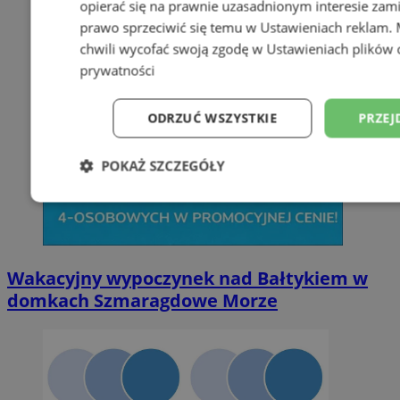
opierać się na prawnie uzasadnionym interesie zami
prawo sprzeciwić się temu w
Ustawieniach reklam
.
chwili wycofać swoją zgodę w
Ustawieniach plików 
prywatności
ODRZUĆ WSZYSTKIE
PRZEJ
POKAŻ SZCZEGÓŁY
Niezbędne
Wydajność
Targetowani
Niesklasyfikowane
Wakacyjny wypoczynek nad Bałtykiem w
domkach Szmaragdowe Morze