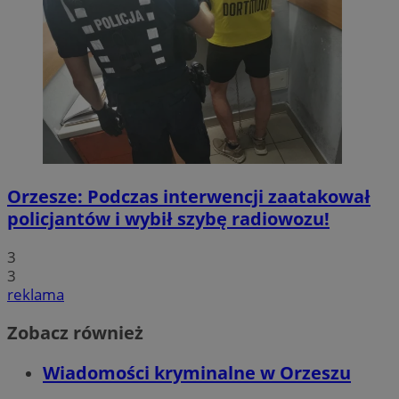
Orzesze: Podczas interwencji zaatakował
policjantów i wybił szybę radiowozu!
3
3
reklama
Zobacz również
Wiadomości kryminalne w Orzeszu