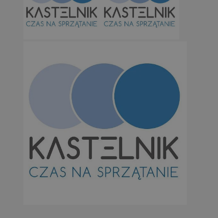
Niezbędne
Wydajność
Targetowanie
Funkcjonalno
Niezbędne pliki cookie umożliwiają korzystanie z podstawowych fun
takich jak logowanie użytkownika i zarządzanie kontem. Bez niezb
można prawidłowo korzystać ze strony internetowej.
Provider
/
Okres
Nazwa
Domena
przechowywan
SessID
orzesze.com.pl
1 rok
QeSessID
orzesze.com.pl
1 rok
MvSessID
orzesze.com.pl
1 rok
VISITOR_PRIVACY_METADATA
5 miesięcy 4
YouTube
tygodnie
.youtube.com