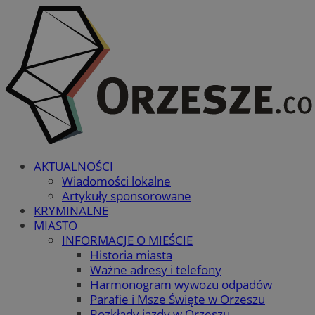
AKTUALNOŚCI
Wiadomości lokalne
Artykuły sponsorowane
KRYMINALNE
MIASTO
INFORMACJE O MIEŚCIE
Historia miasta
Ważne adresy i telefony
Harmonogram wywozu odpadów
Parafie i Msze Święte w Orzeszu
Rozkłady jazdy w Orzeszu