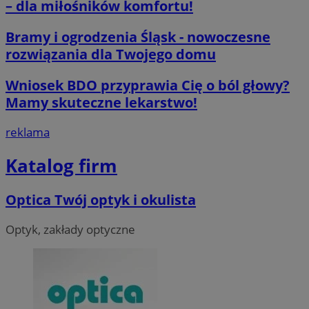
– dla miłośników komfortu!
Bramy i ogrodzenia Śląsk - nowoczesne
rozwiązania dla Twojego domu
Wniosek BDO przyprawia Cię o ból głowy?
Mamy skuteczne lekarstwo!
__cf_bm
29 minut 55
Cloudflare
sekund
Inc.
reklama
.twitter.com
Katalog firm
Optica Twój optyk i okulista
Optyk, zakłady optyczne
Nazwa
Provider
/
Dome
Provider
/
Okres
Nazwa
Opis
Domena
przechowywania
ustat_agfw3qpwXtzumy9y6uj2bdltvfr72d
.ustat.info
Provider
/
Okres