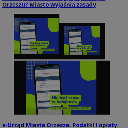
Orzeszu? Miasto wyjaśnia zasady
e-Urząd Miasta Orzesze. Podatki i opłaty