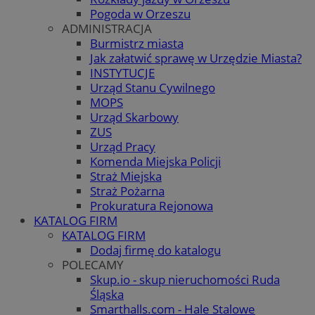
Pogoda w Orzeszu
ADMINISTRACJA
Burmistrz miasta
Jak załatwić sprawę w Urzędzie Miasta?
INSTYTUCJE
Urząd Stanu Cywilnego
MOPS
Urząd Skarbowy
ZUS
Urząd Pracy
Komenda Miejska Policji
Straż Miejska
Straż Pożarna
Prokuratura Rejonowa
KATALOG FIRM
KATALOG FIRM
Dodaj firmę do katalogu
POLECAMY
Skup.io - skup nieruchomości Ruda
Śląska
Smarthalls.com - Hale Stalowe