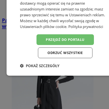
dostawcy mogą opierać się na prawnie
uzasadnionym interesie zamiast na zgodzie; masz
prawo sprzeciwić się temu w
Ustawieniach reklam
.
Panele fotowoltaiczne na gruncie – jak
Możesz w każdej chwili wycofać swoją zgodę w
wybrać najlepsze rozwiązanie?
Ustawieniach plików cookie
.
Polityka prywatności
PRZEJDŹ DO PORTALU
ODRZUĆ WSZYSTKIE
POKAŻ SZCZEGÓŁY
Niezbędne
Wydajność
Targetowanie
Funkcjonalność
Niesklasyfikowane