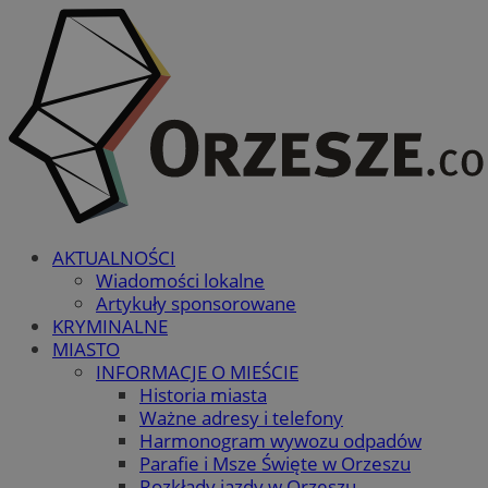
AKTUALNOŚCI
Wiadomości lokalne
Artykuły sponsorowane
KRYMINALNE
MIASTO
INFORMACJE O MIEŚCIE
Historia miasta
Ważne adresy i telefony
Harmonogram wywozu odpadów
Parafie i Msze Święte w Orzeszu
Rozkłady jazdy w Orzeszu