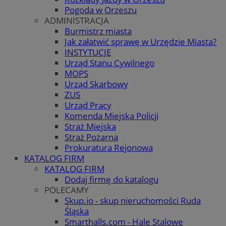
Pogoda w Orzeszu
ADMINISTRACJA
Burmistrz miasta
Jak załatwić sprawę w Urzędzie Miasta?
INSTYTUCJE
Urząd Stanu Cywilnego
MOPS
Urząd Skarbowy
ZUS
Urząd Pracy
Komenda Miejska Policji
Straż Miejska
Straż Pożarna
Prokuratura Rejonowa
KATALOG FIRM
KATALOG FIRM
Dodaj firmę do katalogu
POLECAMY
Skup.io - skup nieruchomości Ruda
Śląska
Smarthalls.com - Hale Stalowe