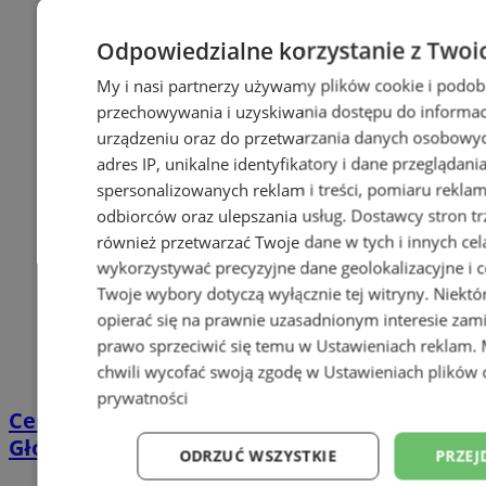
Odpowiedzialne korzystanie z Twoi
My i nasi partnerzy używamy plików cookie i podob
przechowywania i uzyskiwania dostępu do informac
urządzeniu oraz do przetwarzania danych osobowych
adres IP, unikalne identyfikatory i dane przeglądani
spersonalizowanych reklam i treści, pomiaru reklam i
odbiorców oraz ulepszania usług.
Dostawcy stron tr
również przetwarzać Twoje dane w tych i innych cel
wykorzystywać precyzyjne dane geolokalizacyjne i c
Twoje wybory dotyczą wyłącznie tej witryny. Niekt
opierać się na prawnie uzasadnionym interesie zami
prawo sprzeciwić się temu w
Ustawieniach reklam
.
chwili wycofać swoją zgodę w
Ustawieniach plików 
prywatności
Centrum przesiadkowe przy Dworcu
Głównym w Orzeszu?
ODRZUĆ WSZYSTKIE
PRZEJ