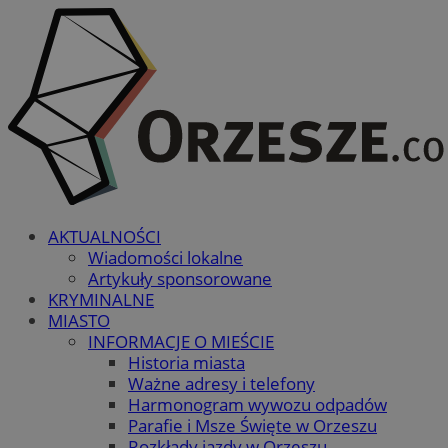
AKTUALNOŚCI
Wiadomości lokalne
Artykuły sponsorowane
KRYMINALNE
MIASTO
INFORMACJE O MIEŚCIE
Historia miasta
Ważne adresy i telefony
Harmonogram wywozu odpadów
Parafie i Msze Święte w Orzeszu
Rozkłady jazdy w Orzeszu