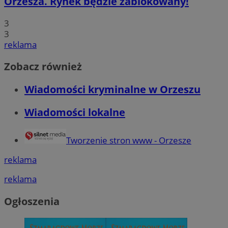
Orzesza. Rynek będzie zablokowany!
QeSessID
orzesze.com.pl
1 rok
3
3
reklama
MvSessID
orzesze.com.pl
1 rok
Zobacz również
VISITOR_PRIVACY_METADATA
5 miesięcy 4
YouTube
tygodnie
Wiadomości kryminalne w Orzeszu
.youtube.com
Wiadomości lokalne
Tworzenie stron www - Orzesze
reklama
Googl
reklama
Ogłoszenia