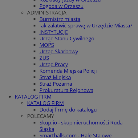
Pogoda w Orzeszu
ADMINISTRACJA
Burmistrz miasta
Jak załatwić sprawę w Urzędzie Miasta?
INSTYTUCJE
Urząd Stanu Cywilnego
MOPS
Urząd Skarbowy
ZUS
Urząd Pracy
Komenda Miejska Policji
Straż Miejska
Straż Pożarna
Prokuratura Rejonowa
KATALOG FIRM
KATALOG FIRM
Dodaj firmę do katalogu
POLECAMY
Skup.io - skup nieruchomości Ruda
Śląska
Smarthalls.com - Hale Stalowe