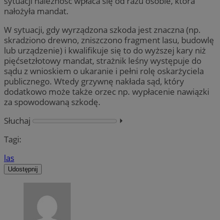
sytuacji należność wpłaca się od razu osobie, która
nałożyła mandat.
W sytuacji, gdy wyrządzona szkoda jest znaczna (np.
skradziono drewno, zniszczono fragment lasu, budowlę
lub urządzenie) i kwalifikuje się to do wyższej kary niż
pięćsetzłotowy mandat, strażnik leśny występuje do
sądu z wnioskiem o ukaranie i pełni rolę oskarżyciela
publicznego. Wtedy grzywnę nakłada sąd, który
dodatkowo może także orzec np. wypłacenie nawiązki
za spowodowaną szkodę.
Słuchaj
⏵︎
Tagi:
las
Udostępnij