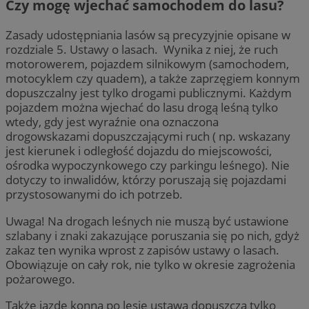
Czy mogę wjechać samochodem do lasu?
Zasady udostępniania lasów są precyzyjnie opisane w
rozdziale 5. Ustawy o lasach. Wynika z niej, że ruch
motorowerem, pojazdem silnikowym (samochodem,
motocyklem czy quadem), a także zaprzęgiem konnym
dopuszczalny jest tylko drogami publicznymi. Każdym
pojazdem można wjechać do lasu drogą leśną tylko
wtedy, gdy jest wyraźnie ona oznaczona
drogowskazami dopuszczającymi ruch ( np. wskazany
jest kierunek i odległość dojazdu do miejscowości,
ośrodka wypoczynkowego czy parkingu leśnego). Nie
dotyczy to inwalidów, którzy poruszają się pojazdami
przystosowanymi do ich potrzeb.
Uwaga! Na drogach leśnych nie muszą być ustawione
szlabany i znaki zakazujące poruszania się po nich, gdyż
zakaz ten wynika wprost z zapisów ustawy o lasach.
Obowiązuje on cały rok, nie tylko w okresie zagrożenia
pożarowego.
Także jazdę konną po lesie ustawa dopuszcza tylko