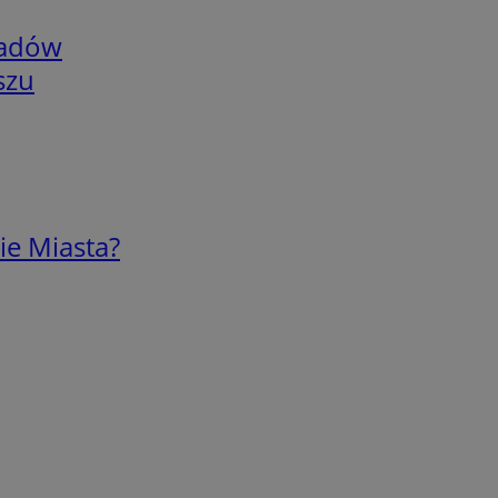
adów
szu
ie Miasta?