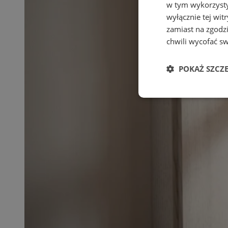
w tym wykorzysty
wyłącznie tej wi
zamiast na zgodz
chwili wycofać s
POKAŻ SZCZ
Niezbędne
Ni
Niezbędne pliki cook
zarządzanie kontem. 
Nazwa