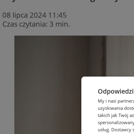
08 lipca 2024 11:45
Czas czytania: 3 min.
Odpowiedzia
My i nasi partne
uzyskiwania dost
takich jak Twój a
spersonalizowanyc
usług.
Dostawcy s