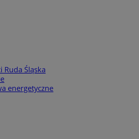
i Ruda Śląska
we
twa energetyczne