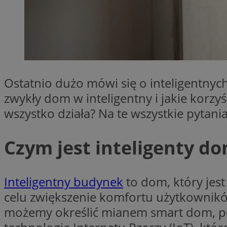
SessID
QeSessID
MvSessID
VISITOR_PRIVACY_
Ostatnio dużo mówi się o inteligentnyc
zwykły dom w inteligentny i jakie korzyś
wszystko działa? Na te wszystkie pytan
__cf_bm
Czym jest inteligenty d
CookieScriptConse
Inteligentny budynek
to dom, który jes
__cf_bm
celu zwiększenie komfortu użytkowników
możemy określić mianem smart dom, po