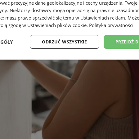
wać precyzyjne dane geolokalizacyjne i cechy urządzenia. Twoje
tryny. Niektórzy dostawcy mogą opierać się na prawnie uzasadnio
ie; masz prawo sprzeciwić się temu w
Ustawieniach reklam
. Może
woją zgodę w
Ustawieniach plików cookie
.
Polityka prywatności
EGÓŁY
ODRZUĆ WSZYSTKIE
PRZEJDŹ 
Wydajność
Targetowanie
Funkcjonalność
Ni
ezbędne
Wydajność
Targetowanie
Funkcjonalność
Niesklasyfikow
ie umożliwiają korzystanie z podstawowych funkcji strony internetowej, takich jak log
Bez niezbędnych plików cookie nie można prawidłowo korzystać ze strony internetowe
Provider
/
Okres
Opis
Domena
przechowywania