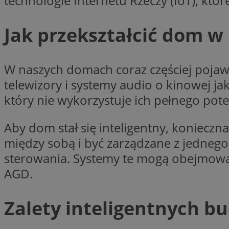
technologie Internetu Rzeczy (IoT), kt
Nazwa
Nazwa
Jak przekształcić dom w 
ustat_agfw3qpwXtz
Nazwa
ustat_8hezdrw6jXd
_clck
__gads
openstat_12e0dbc
W naszych domach coraz częściej pojaw
openstat_gid
telewizory i systemy audio o kinowej ja
_ga
MR
openstat_axigzz1m6
który nie wykorzystuje ich pełnego pote
ustat_Xljcjgyrsdcu
ANONCHK
__Secure-YNID
Aby dom stał się inteligentny, koniecz
WMF-Uniq
między sobą i być zarządzane z jednego
_clsk
ustat_b6x6h2kseuk
__Secure-
sterowania. Systemy te mogą obejmować 
ROLLOUT_TOKEN
ustat_bl8Xwye1zkqx
AGD.
ustat_bt5j7dtfgm4
_ga_1ZETYXEVYH
ustat_yzw2k52aXskv
_fbp
Zalety inteligentnych 
FCCDCF
ustat_htx5jy2dajf
__eoi