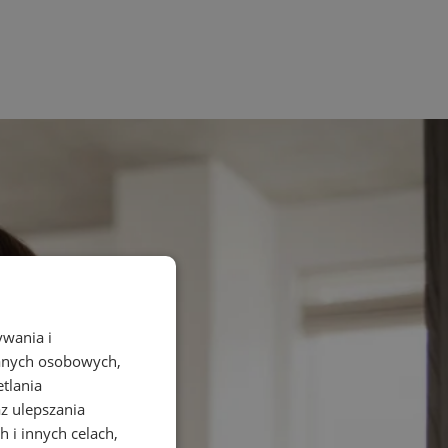
ywania i
danych osobowych,
etlania
az ulepszania
 i innych celach,