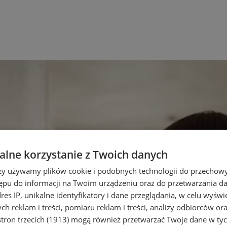
lne korzystanie z Twoich danych
rzy używamy plików cookie i podobnych technologii do przechow
ępu do informacji na Twoim urządzeniu oraz do przetwarzania 
dres IP, unikalne identyfikatory i dane przeglądania, w celu wyświ
h reklam i treści, pomiaru reklam i treści, analizy odbiorców or
tron trzecich (1913)
mogą również przetwarzać Twoje dane w tych