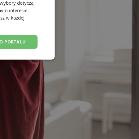
 wybory dotyczą
nym interesie
sz w każdej
DO PORTALU
esklasyfikowane
ane
owanie użytkownika i
j.