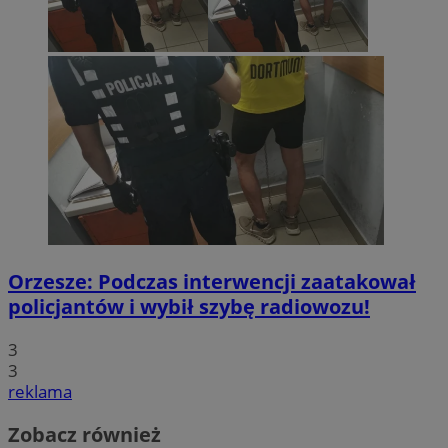
Orzesze: Podczas interwencji zaatakował
policjantów i wybił szybę radiowozu!
3
3
reklama
Zobacz również