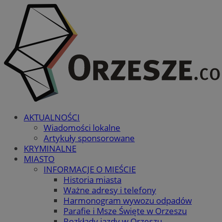
AKTUALNOŚCI
Wiadomości lokalne
Artykuły sponsorowane
KRYMINALNE
MIASTO
INFORMACJE O MIEŚCIE
Historia miasta
Ważne adresy i telefony
Harmonogram wywozu odpadów
Parafie i Msze Święte w Orzeszu
Rozkłady jazdy w Orzeszu