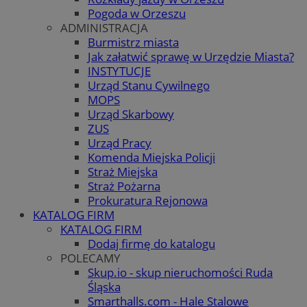
Pogoda w Orzeszu
ADMINISTRACJA
Burmistrz miasta
Jak załatwić sprawę w Urzędzie Miasta?
INSTYTUCJE
Urząd Stanu Cywilnego
MOPS
Urząd Skarbowy
ZUS
Urząd Pracy
Komenda Miejska Policji
Straż Miejska
Straż Pożarna
Prokuratura Rejonowa
KATALOG FIRM
KATALOG FIRM
Dodaj firmę do katalogu
POLECAMY
Skup.io - skup nieruchomości Ruda
Śląska
Smarthalls.com - Hale Stalowe