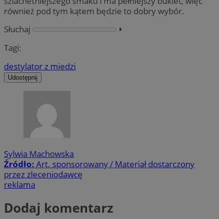
szlachetniejszego smaku i ma pełniejszy bukiet, więc
również pod tym kątem będzie to dobry wybór.
Słuchaj
⏵︎
Tagi:
destylator z miedzi
Udostępnij
Sylwia Machowska
Źródło:
Art. sponsorowany / Materiał dostarczony
przez zleceniodawcę
reklama
Dodaj komentarz