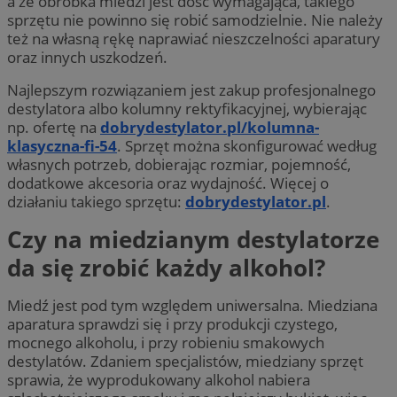
a że obróbka miedzi jest dość wymagająca, takiego
sprzętu nie powinno się robić samodzielnie. Nie należy
też na własną rękę naprawiać nieszczelności aparatury
oraz innych uszkodzeń.
Najlepszym rozwiązaniem jest zakup profesjonalnego
destylatora albo kolumny rektyfikacyjnej, wybierając
np. ofertę na
dobrydestylator.pl/kolumna-
klasyczna-fi-54
. Sprzęt można skonfigurować według
własnych potrzeb, dobierając rozmiar, pojemność,
dodatkowe akcesoria oraz wydajność. Więcej o
działaniu takiego sprzętu:
dobrydestylator.pl
.
Czy na miedzianym destylatorze
da się zrobić każdy alkohol?
Miedź jest pod tym względem uniwersalna. Miedziana
aparatura sprawdzi się i przy produkcji czystego,
mocnego alkoholu, i przy robieniu smakowych
destylatów. Zdaniem specjalistów, miedziany sprzęt
sprawia, że wyprodukowany alkohol nabiera