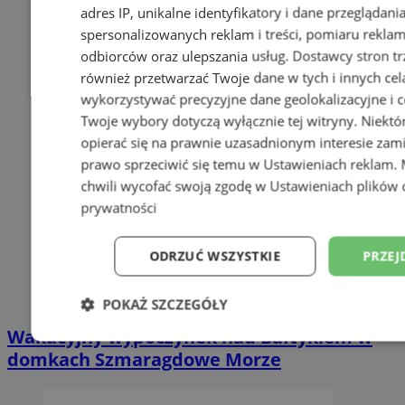
adres IP, unikalne identyfikatory i dane przeglądani
spersonalizowanych reklam i treści, pomiaru reklam i
odbiorców oraz ulepszania usług.
Dostawcy stron tr
również przetwarzać Twoje dane w tych i innych cel
wykorzystywać precyzyjne dane geolokalizacyjne i c
Twoje wybory dotyczą wyłącznie tej witryny. Niekt
opierać się na prawnie uzasadnionym interesie zami
prawo sprzeciwić się temu w
Ustawieniach reklam
.
chwili wycofać swoją zgodę w
Ustawieniach plików 
prywatności
ODRZUĆ WSZYSTKIE
PRZEJ
POKAŻ SZCZEGÓŁY
Wakacyjny wypoczynek nad Bałtykiem w
Niezbędne
Wydajność
Targetowani
domkach Szmaragdowe Morze