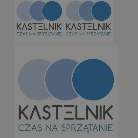
Niesklasyfikowane
Niezbędne
Wydajność
Targetowanie
Funkcjonalno
Niezbędne pliki cookie umożliwiają korzystanie z podstawowych fun
takich jak logowanie użytkownika i zarządzanie kontem. Bez niezb
można prawidłowo korzystać ze strony internetowej.
Provider
/
Okres
Nazwa
Domena
przechowywan
SessID
orzesze.com.pl
1 rok
QeSessID
orzesze.com.pl
1 rok
MvSessID
orzesze.com.pl
1 rok