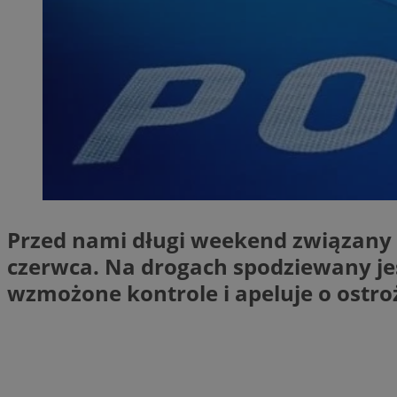
SessID
QeSessID
MvSessID
VISITOR_PRIVACY_
__cf_bm
Przed nami długi weekend związany 
czerwca. Na drogach spodziewany je
CookieScriptConse
wzmożone kontrole i apeluje o ostr
__cf_bm