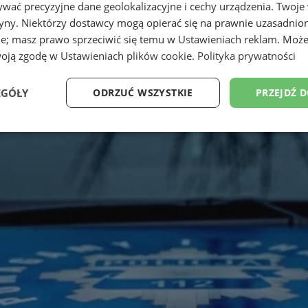
wać precyzyjne dane geolokalizacyjne i cechy urządzenia. Twoje
tryny. Niektórzy dostawcy mogą opierać się na prawnie uzasadnio
ie; masz prawo sprzeciwić się temu w
Ustawieniach reklam
. Może
woją zgodę w
Ustawieniach plików cookie
.
Polityka prywatności
EGÓŁY
ODRZUĆ WSZYSTKIE
PRZEJDŹ 
Wydajność
Targetowanie
Funkcjonalność
Ni
ezbędne
Wydajność
Targetowanie
Funkcjonalność
Niesklasyfikow
ie umożliwiają korzystanie z podstawowych funkcji strony internetowej, takich jak log
Bez niezbędnych plików cookie nie można prawidłowo korzystać ze strony internetowe
Provider
/
Okres
Opis
Domena
przechowywania