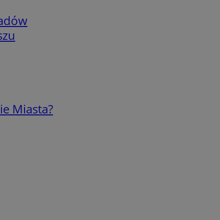
adów
szu
ie Miasta?