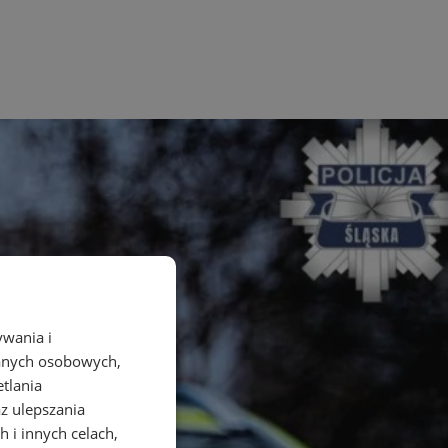
ywania i
danych osobowych,
etlania
az ulepszania
 i innych celach,