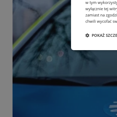
w tym wykorzysty
wyłącznie tej wi
zamiast na zgodz
chwili wycofać s
POKAŻ SZCZ
Niezbędne
Ni
Niezbędne pliki cook
zarządzanie kontem. 
Nazwa