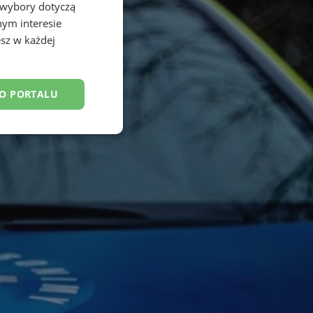
 wybory dotyczą
nym interesie
sz w każdej
DO PORTALU
esklasyfikowane
ane
owanie użytkownika i
j.