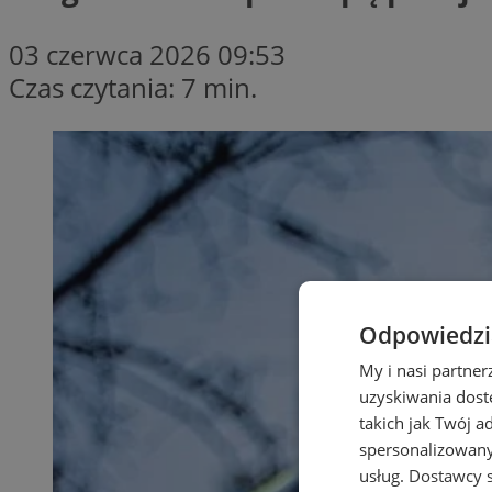
03 czerwca 2026 09:53
Czas czytania: 7 min.
Odpowiedzia
My i nasi partne
uzyskiwania dost
takich jak Twój a
spersonalizowanyc
usług.
Dostawcy s