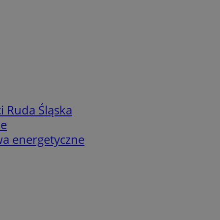
i Ruda Śląska
we
twa energetyczne