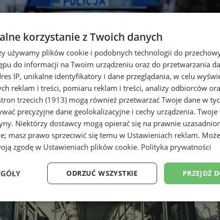
lne korzystanie z Twoich danych
rzy używamy plików cookie i podobnych technologii do przechow
ępu do informacji na Twoim urządzeniu oraz do przetwarzania 
dres IP, unikalne identyfikatory i dane przeglądania, w celu wyświ
h reklam i treści, pomiaru reklam i treści, analizy odbiorców or
tron trzecich (1913)
mogą również przetwarzać Twoje dane w tych
wać precyzyjne dane geolokalizacyjne i cechy urządzenia. Twoje
tryny. Niektórzy dostawcy mogą opierać się na prawnie uzasadnio
ie; masz prawo sprzeciwić się temu w
Ustawieniach reklam
. Może
woją zgodę w
Ustawieniach plików cookie
.
Polityka prywatności
 Więcej patroli i zakazy dla cię
EGÓŁY
ODRZUĆ WSZYSTKIE
PRZEJDŹ 
Wydajność
Targetowanie
Funkcjonalność
Ni