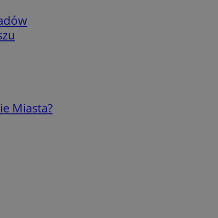
adów
szu
ie Miasta?