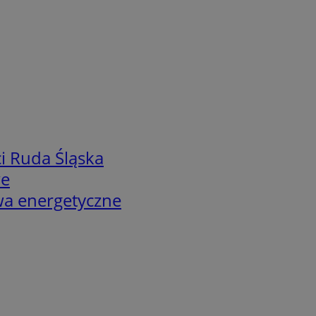
i Ruda Śląska
we
twa energetyczne