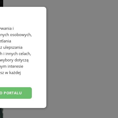
ywania i
danych osobowych,
etlania
az ulepszania
 i innych celach,
 wybory dotyczą
nym interesie
sz w każdej
żarówek
DO PORTALU
esklasyfikowane