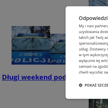
Odpowiedzia
My i nasi partne
uzyskiwania dost
takich jak Twój a
spersonalizowanyc
usług.
Dostawcy s
w tym wykorzysty
wyłącznie tej wi
zamiast na zgodz
chwili wycofać s
Długi weekend pod lupą policji.
POKAŻ SZCZ
Niezbędne