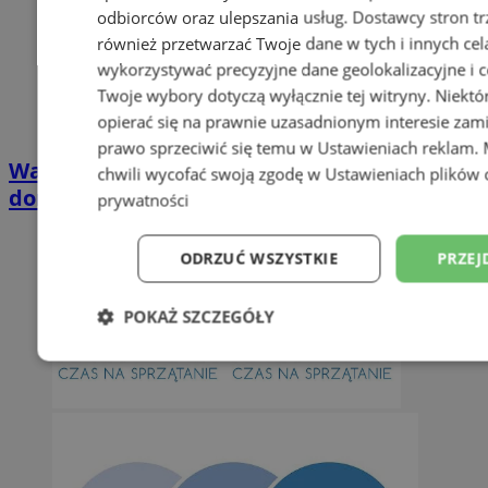
odbiorców oraz ulepszania usług.
Dostawcy stron tr
również przetwarzać Twoje dane w tych i innych cel
wykorzystywać precyzyjne dane geolokalizacyjne i c
Twoje wybory dotyczą wyłącznie tej witryny. Niekt
opierać się na prawnie uzasadnionym interesie zami
prawo sprzeciwić się temu w
Ustawieniach reklam
.
Wakacyjny wypoczynek nad Bałtykiem w
chwili wycofać swoją zgodę w
Ustawieniach plików 
domkach Szmaragdowe Morze
prywatności
ODRZUĆ WSZYSTKIE
PRZEJ
POKAŻ SZCZEGÓŁY
Niezbędne
Wydajność
Targetowani
Niesklasyfikowane