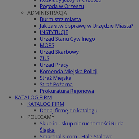
Pogoda w Orzeszu
ADMINISTRACJA
Burmistrz miasta
Jak załatwić sprawę w Urzędzie Miasta?
INSTYTUCJE
Urząd Stanu Cywilnego
MOPS
Urząd Skarbowy
ZUS
Urząd Pracy
Komenda Miejska Policji
Straż Miejska
Straż Pożarna
Prokuratura Rejonowa
KATALOG FIRM
KATALOG FIRM
Dodaj firmę do katalogu
POLECAMY
Skup.io - skup nieruchomości Ruda
Śląska
Smarthalls.com - Hale Stalowe