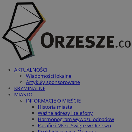
AKTUALNOŚCI
Wiadomości lokalne
Artykuły sponsorowane
KRYMINALNE
MIASTO
INFORMACJE O MIEŚCIE
Historia miasta
Ważne adresy i telefony
Harmonogram wywozu odpadów
Parafie i Msze Święte w Orzeszu
Rozkłady jazdy w Orzeszu