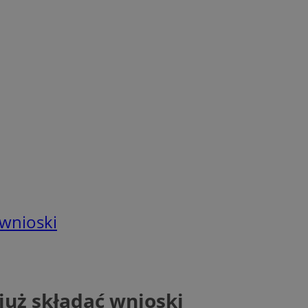
 wnioski
już składać wnioski