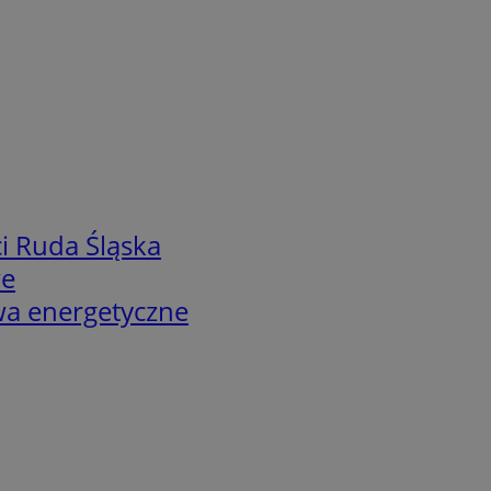
i Ruda Śląska
we
twa energetyczne