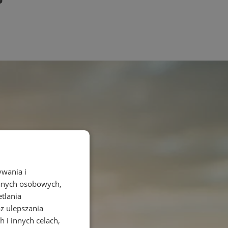
ywania i
danych osobowych,
etlania
az ulepszania
 i innych celach,