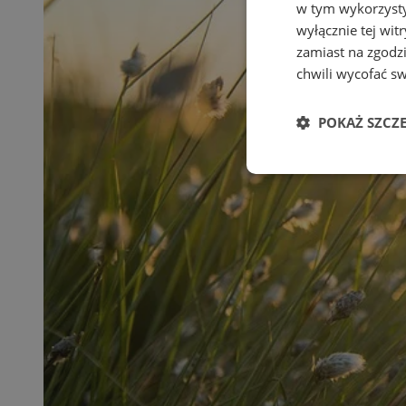
w tym wykorzysty
wyłącznie tej wi
zamiast na zgodz
chwili wycofać s
POKAŻ SZCZ
Niezbędne
Ni
Niezbędne pliki cook
zarządzanie kontem. 
Nazwa