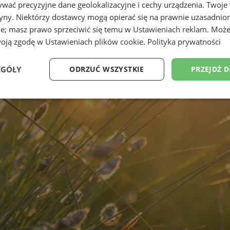
wać precyzyjne dane geolokalizacyjne i cechy urządzenia. Twoje
tryny. Niektórzy dostawcy mogą opierać się na prawnie uzasadnio
ie; masz prawo sprzeciwić się temu w
Ustawieniach reklam
. Może
woją zgodę w
Ustawieniach plików cookie
.
Polityka prywatności
EGÓŁY
ODRZUĆ WSZYSTKIE
PRZEJDŹ 
Wydajność
Targetowanie
Funkcjonalność
Ni
ezbędne
Wydajność
Targetowanie
Funkcjonalność
Niesklasyfikow
ie umożliwiają korzystanie z podstawowych funkcji strony internetowej, takich jak log
Bez niezbędnych plików cookie nie można prawidłowo korzystać ze strony internetowe
Provider
/
Okres
Opis
Domena
przechowywania