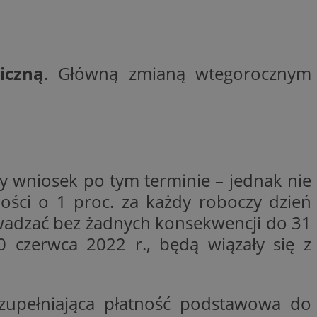
wywania
Opis
rakcji użytkowników
iczną
. Główną zmianą wtegorocznym
u poprawy
ubleClick for
 strony
yświetlanie reklam
.
nalytics - co
 którego używamy
nej usługi
owej do
zróżniania
 losowo
a. Jest on
w jaki sposób
ie i służy do
ygodnie
ernetowej, oraz
sesji i kampanii na
y wniosek po tym terminie – jednak nie
wy mógł zobaczyć
ygodnie
ości o 1 proc. za każdy roboczy dzień
niem Microsoft
ażaniem funkcji i
ywania informacji o
rolować, które
wadzać bez żadnych konsekwencji do 31
tron w jedną sesję
wyświetlane
 etapowych,
0 czerwca 2022 r., będą wiązały się z
nego użytkownika
ytics do
serii produktów
rznej przez
sie rzeczywistym od
zupełniająca płatność podstawowa do
aangażowania