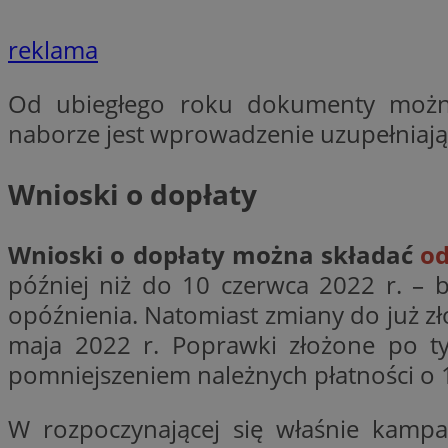
Nazwa
reklama
Nazwa
ustat_agfw3qpwXtz
Nazwa
ustat_8hezdrw6jXd
_clck
Od ubiegłego roku dokumenty moż
__gads
openstat_12e0dbc
naborze jest wprowadzenie uzupełniają
openstat_gid
_ga
MR
openstat_axigzz1m6
Wnioski o dopłaty
ustat_Xljcjgyrsdcu
ANONCHK
__Secure-YNID
Wnioski o dopłaty można składać
od
WMF-Uniq
później niż do 10 czerwca 2022 r. – 
_clsk
ustat_b6x6h2kseuk
__Secure-
ROLLOUT_TOKEN
opóźnienia. Natomiast zmiany do już 
ustat_bl8Xwye1zkqx
maja 2022 r. Poprawki złożone po tym
ustat_bt5j7dtfgm4
_ga_1ZETYXEVYH
pomniejszeniem należnych płatności o 1
ustat_yzw2k52aXskv
_fbp
FCCDCF
ustat_htx5jy2dajf
W rozpoczynającej się właśnie kamp
__eoi