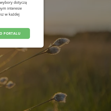
 wybory dotyczą
nym interesie
sz w każdej
DO PORTALU
esklasyfikowane
ane
owanie użytkownika i
j.