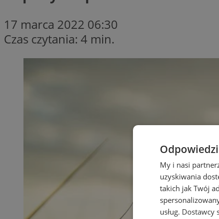
17 marca 2022 06:30
Czas czytania: 4 min.
Odpowiedzia
My i nasi partne
uzyskiwania dost
takich jak Twój a
spersonalizowanyc
usług.
Dostawcy s