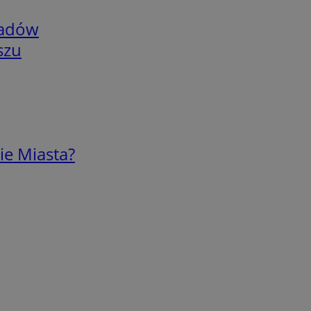
adów
szu
ie Miasta?