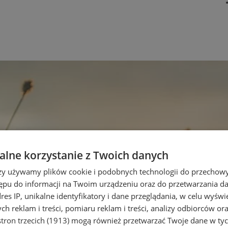
lne korzystanie z Twoich danych
rzy używamy plików cookie i podobnych technologii do przechow
ępu do informacji na Twoim urządzeniu oraz do przetwarzania 
dres IP, unikalne identyfikatory i dane przeglądania, w celu wyświ
h reklam i treści, pomiaru reklam i treści, analizy odbiorców or
tron trzecich (1913)
mogą również przetwarzać Twoje dane w tych