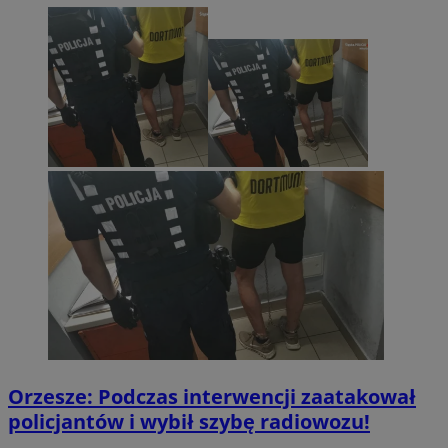
Orzesze: Podczas interwencji zaatakował
policjantów i wybił szybę radiowozu!