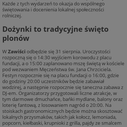
Każde z tych wydarzeń to okazja do wspólnego
świętowania i docenienia lokalnej społeczności
rolniczej.
Dożynki to tradycyjne święto
plonów
W
Zawiści
odbędzie się 31 sierpnia. Uroczystości
rozpoczną się o 14:30 wyjściem korowodu z placu
fundacji, a o 15:00 zaplanowano mszę świętą w kościele
pod wezwaniem Męczeństwa św. Jana Chrzciciela.
Festyn rozpocznie się na placu fundacji o 16:00, gdzie
do godziny 20:00 uczestników będzie zabawiał
wodzirej, a następnie rozpocznie się taneczna zabawa z
DJ-em. Organizatorzy przygotowali liczne atrakcje, w
tym darmowe dmuchańce, bańki mydlane, balony oraz
loterię fantową, z losowaniem nagród o 20:00. Na
stoiskach gastronomicznych będzie można skosztować
lokalnych przysmaków, takich jak kołocz, lemoniada,
popcorn, kiełbaski, krupnioki z grilla, pajdy ze smalcem