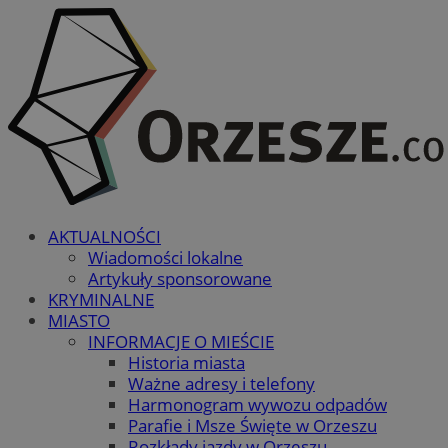
AKTUALNOŚCI
Wiadomości lokalne
Artykuły sponsorowane
KRYMINALNE
MIASTO
INFORMACJE O MIEŚCIE
Historia miasta
Ważne adresy i telefony
Harmonogram wywozu odpadów
Parafie i Msze Święte w Orzeszu
Rozkłady jazdy w Orzeszu