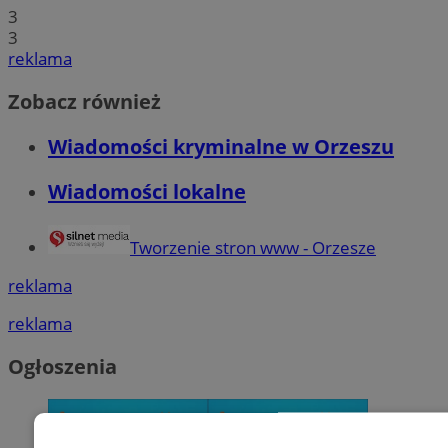
3
3
reklama
Zobacz również
Wiadomości kryminalne w Orzeszu
Wiadomości lokalne
Tworzenie stron www - Orzesze
reklama
reklama
Ogłoszenia