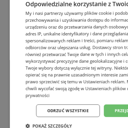
Odpowiedzialne korzystanie z Twoi
My i nasi partnerzy używamy plików cookie i podob
przechowywania i uzyskiwania dostępu do informac
urządzeniu oraz do przetwarzania danych osobowych
adres IP, unikalne identyfikatory i dane przeglądani
spersonalizowanych reklam i treści, pomiaru reklam i
odbiorców oraz ulepszania usług.
Dostawcy stron tr
również przetwarzać Twoje dane w tych i innych cel
wykorzystywać precyzyjne dane geolokalizacyjne i c
Twoje wybory dotyczą wyłącznie tej witryny. Niekt
opierać się na prawnie uzasadnionym interesie zami
prawo sprzeciwić się temu w
Ustawieniach reklam
.
chwili wycofać swoją zgodę w
Ustawieniach plików 
prywatności
ODRZUĆ WSZYSTKIE
PRZEJ
POKAŻ SZCZEGÓŁY