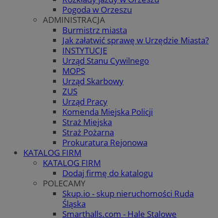
Pogoda w Orzeszu
ADMINISTRACJA
Burmistrz miasta
Jak załatwić sprawę w Urzędzie Miasta?
INSTYTUCJE
Urząd Stanu Cywilnego
MOPS
Urząd Skarbowy
ZUS
Urząd Pracy
Komenda Miejska Policji
Straż Miejska
Straż Pożarna
Prokuratura Rejonowa
KATALOG FIRM
KATALOG FIRM
Dodaj firmę do katalogu
POLECAMY
Skup.io - skup nieruchomości Ruda
Śląska
Smarthalls.com - Hale Stalowe