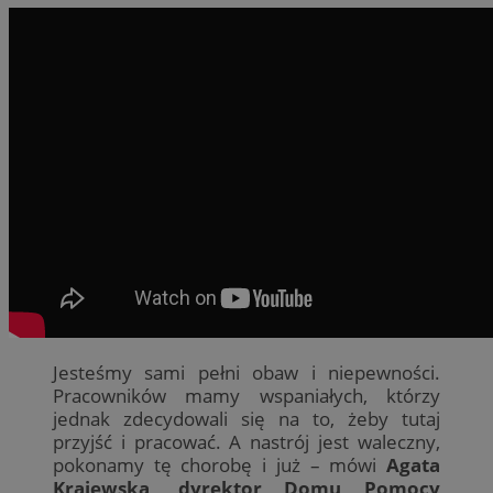
Jesteśmy sami pełni obaw i niepewności.
Pracowników mamy wspaniałych, którzy
jednak zdecydowali się na to, żeby tutaj
przyjść i pracować. A nastrój jest waleczny,
pokonamy tę chorobę i już – mówi
Agata
Krajewska, dyrektor Domu Pomocy