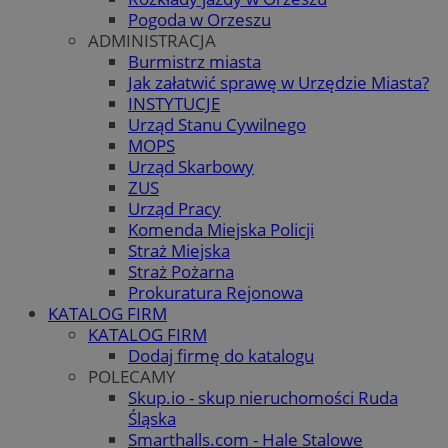
Pogoda w Orzeszu
ADMINISTRACJA
Burmistrz miasta
Jak załatwić sprawę w Urzędzie Miasta?
INSTYTUCJE
Urząd Stanu Cywilnego
MOPS
Urząd Skarbowy
ZUS
Urząd Pracy
Komenda Miejska Policji
Straż Miejska
Straż Pożarna
Prokuratura Rejonowa
KATALOG FIRM
KATALOG FIRM
Dodaj firmę do katalogu
POLECAMY
Skup.io - skup nieruchomości Ruda
Śląska
Smarthalls.com - Hale Stalowe