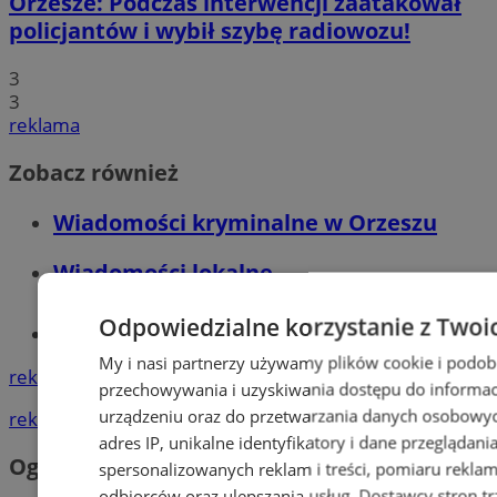
Orzesze: Podczas interwencji zaatakował
policjantów i wybił szybę radiowozu!
3
3
reklama
Zobacz również
Wiadomości kryminalne w Orzeszu
Wiadomości lokalne
Odpowiedzialne korzystanie z Twoi
Tworzenie stron www - Orzesze
My i nasi partnerzy używamy plików cookie i podob
reklama
przechowywania i uzyskiwania dostępu do informac
urządzeniu oraz do przetwarzania danych osobowych
reklama
adres IP, unikalne identyfikatory i dane przeglądani
Ogłoszenia
spersonalizowanych reklam i treści, pomiaru reklam i
odbiorców oraz ulepszania usług.
Dostawcy stron tr