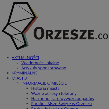
AKTUALNOŚCI
Wiadomości lokalne
Artykuły sponsorowane
KRYMINALNE
MIASTO
INFORMACJE O MIEŚCIE
Historia miasta
Ważne adresy i telefony
Harmonogram wywozu odpadów
Parafie i Msze Święte w Orzeszu
Rozkłady jazdy w Orzeszu