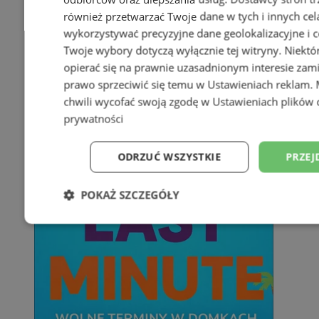
również przetwarzać Twoje dane w tych i innych cel
wykorzystywać precyzyjne dane geolokalizacyjne i c
Twoje wybory dotyczą wyłącznie tej witryny. Niekt
opierać się na prawnie uzasadnionym interesie zami
prawo sprzeciwić się temu w
Ustawieniach reklam
.
chwili wycofać swoją zgodę w
Ustawieniach plików 
prywatności
ODRZUĆ WSZYSTKIE
PRZEJ
POKAŻ SZCZEGÓŁY
Niezbędne
Wydajność
Targetowani
Niesklasyfikowane