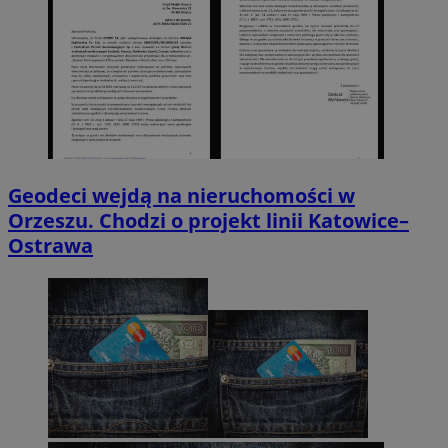
Geodeci wejdą na nieruchomości w
Orzeszu. Chodzi o projekt linii Katowice–
Ostrawa