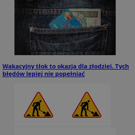
Wakacyjny tłok to okazja dla złodziei. Tych
błędów lepiej nie popełniać