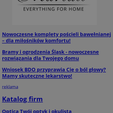
__cf_bm
29 minut 59
Cloudflare
sekund
Inc.
.x.com
Nowoczesne komplety pościeli bawełnianej
– dla miłośników komfortu!
Bramy i ogrodzenia Śląsk - nowoczesne
CookieScriptConsent
4 tygodnie 2 d
CookieScript
orzesze.com.pl
rozwiązania dla Twojego domu
Wniosek BDO przyprawia Cię o ból głowy?
Mamy skuteczne lekarstwo!
reklama
Katalog firm
__cf_bm
29 minut 55
Cloudflare
sekund
Inc.
.twitter.com
Optica Twój optyk i okulista