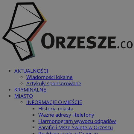
AKTUALNOŚCI
Wiadomości lokalne
Artykuły sponsorowane
KRYMINALNE
MIASTO
INFORMACJE O MIEŚCIE
Historia miasta
Ważne adresy i telefony
Harmonogram wywozu odpadów
Parafie i Msze Święte w Orzeszu
Rozkłady jazdy w Orzeszu