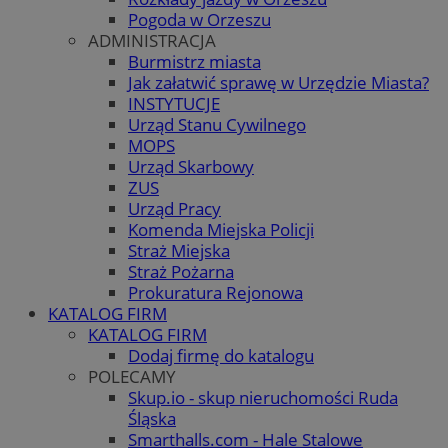
Pogoda w Orzeszu
ADMINISTRACJA
Burmistrz miasta
Jak załatwić sprawę w Urzędzie Miasta?
INSTYTUCJE
Urząd Stanu Cywilnego
MOPS
Urząd Skarbowy
ZUS
Urząd Pracy
Komenda Miejska Policji
Straż Miejska
Straż Pożarna
Prokuratura Rejonowa
KATALOG FIRM
KATALOG FIRM
Dodaj firmę do katalogu
POLECAMY
Skup.io - skup nieruchomości Ruda
Śląska
Smarthalls.com - Hale Stalowe