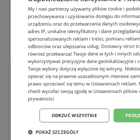
My i nasi partnerzy używamy plików cookie i podob
przechowywania i uzyskiwania dostępu do informac
urządzeniu oraz do przetwarzania danych osobowych
adres IP, unikalne identyfikatory i dane przeglądani
spersonalizowanych reklam i treści, pomiaru reklam i
odbiorców oraz ulepszania usług.
Dostawcy stron tr
również przetwarzać Twoje dane w tych i innych cel
wykorzystywać precyzyjne dane geolokalizacyjne i c
Twoje wybory dotyczą wyłącznie tej witryny. Niekt
opierać się na prawnie uzasadnionym interesie zami
prawo sprzeciwić się temu w
Ustawieniach reklam
.
chwili wycofać swoją zgodę w
Ustawieniach plików 
prywatności
ODRZUĆ WSZYSTKIE
PRZEJ
POKAŻ SZCZEGÓŁY