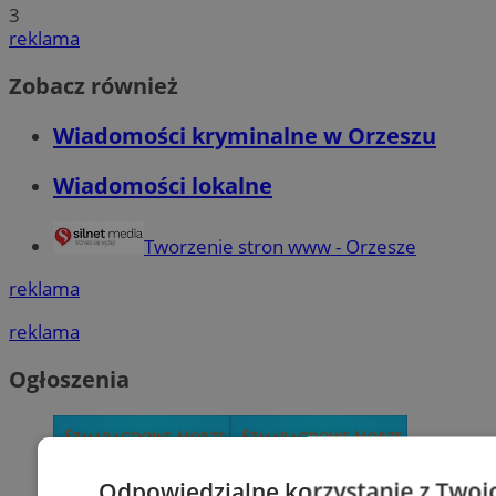
3
reklama
Zobacz również
Wiadomości kryminalne w Orzeszu
Wiadomości lokalne
Tworzenie stron www - Orzesze
reklama
reklama
Ogłoszenia
Odpowiedzialne korzystanie z Twoi