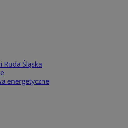
i Ruda Śląska
we
twa energetyczne