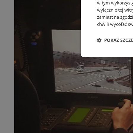
w tym wykorzysty
wyłącznie tej wi
zamiast na zgodz
chwili wycofać s
POKAŻ SZCZ
Niezbędne
Ni
Niezbędne pliki cook
zarządzanie kontem. 
Nazwa