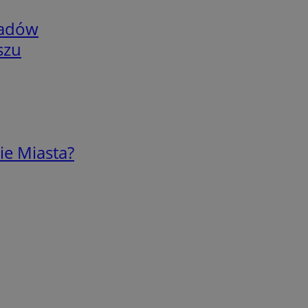
adów
szu
ie Miasta?