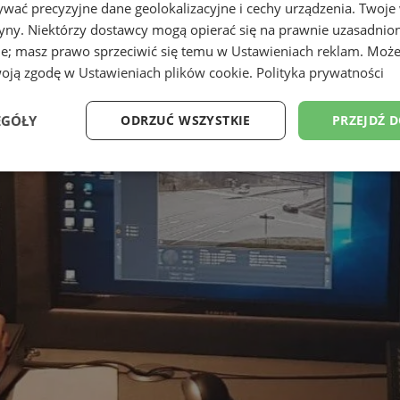
wać precyzyjne dane geolokalizacyjne i cechy urządzenia. Twoje
tryny. Niektórzy dostawcy mogą opierać się na prawnie uzasadnio
ie; masz prawo sprzeciwić się temu w
Ustawieniach reklam
. Może
woją zgodę w
Ustawieniach plików cookie
.
Polityka prywatności
EGÓŁY
ODRZUĆ WSZYSTKIE
PRZEJDŹ 
Wydajność
Targetowanie
Funkcjonalność
Ni
ezbędne
Wydajność
Targetowanie
Funkcjonalność
Niesklasyfikow
ie umożliwiają korzystanie z podstawowych funkcji strony internetowej, takich jak log
Bez niezbędnych plików cookie nie można prawidłowo korzystać ze strony internetowe
Provider
/
Okres
Opis
Domena
przechowywania