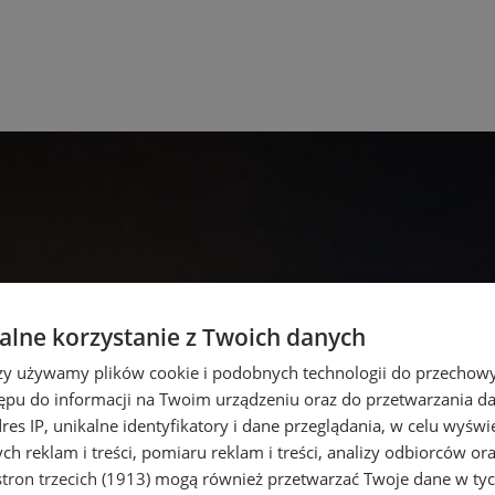
lne korzystanie z Twoich danych
rzy używamy plików cookie i podobnych technologii do przechow
ępu do informacji na Twoim urządzeniu oraz do przetwarzania 
dres IP, unikalne identyfikatory i dane przeglądania, w celu wyświ
h reklam i treści, pomiaru reklam i treści, analizy odbiorców or
tron trzecich (1913)
mogą również przetwarzać Twoje dane w tych