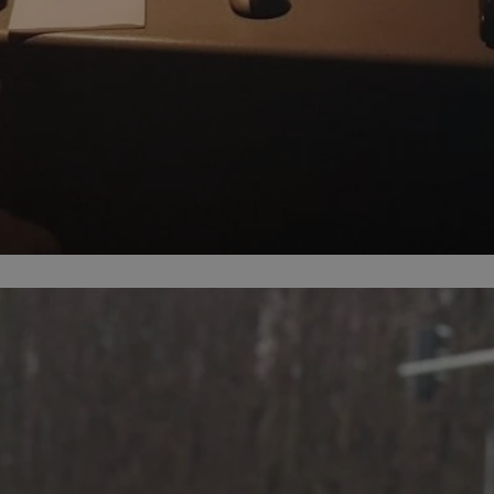
orzesze.com.pl
1 rok
Ten plik cookie przechowuje identyfi
orzesze.com.pl
1 rok
Ten plik cookie przechowuje identyfi
orzesze.com.pl
1 rok
Ten plik cookie przechowuje identyfi
METADATA
5 miesięcy 4
Ten plik cookie przechowuje inform
YouTube
tygodnie
użytkownika oraz jego preferencjac
.youtube.com
prywatności podczas korzystania z w
wybory dotyczące polityki prywatno
zgody, zapewniając ich przestrzega
wizytach. Dzięki temu użytkownik 
konfigurować swoich preferencji, c
zgodność z regulacjami ochrony da
29 minut 59
Ten plik cookie służy do rozróżniani
Cloudflare
sekund
to korzystne dla strony internetow
Inc.
umożliwia tworzenie ważnych rapo
.x.com
korzystania z jej witryny internetow
nt
4 tygodnie 2 dni
Ten plik cookie jest używany przez 
CookieScript
Google Privacy Policy
Script.com do zapamiętywania prefe
orzesze.com.pl
zgody użytkownika na pliki cookie. 
aby baner cookie Cookie-Script.com
29 minut 55
Ten plik cookie służy do rozróżniani
Cloudflare
sekund
to korzystne dla strony internetow
Inc.
umożliwia tworzenie ważnych rapo
.twitter.com
korzystania z jej witryny internetow