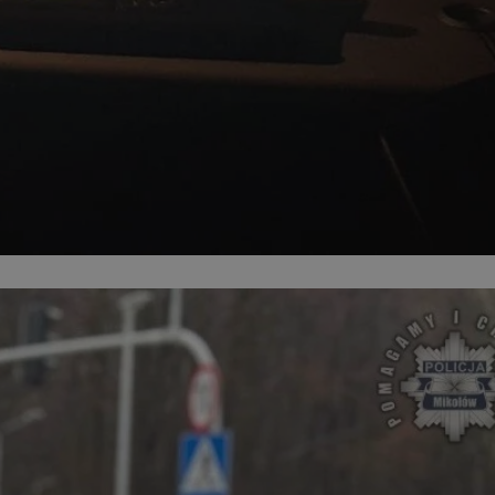
kator sesji.
kator sesji.
kator sesji.
acje o zgodzie
h dotyczących
itryny. Rejestruje
ści i ustawień
nie w kolejnych
nie musi ponownie
o zwiększa wygodę i
nych.
a ludzi i botów. Jest
ej, ponieważ
rtów na temat
ej.
usługę Cookie-
rencji dotyczących
Jest to konieczne,
 działał poprawnie.
a ludzi i botów. Jest
ej, ponieważ
rtów na temat
ej.