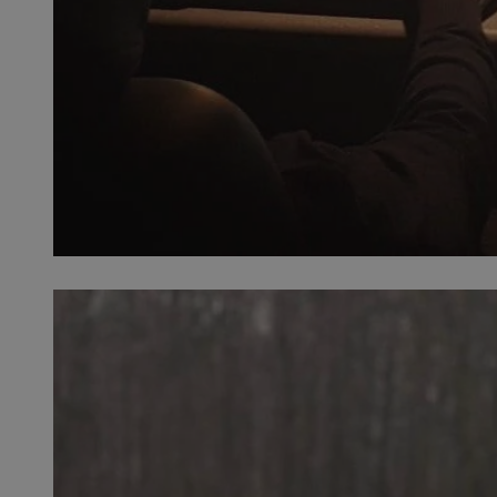
SessID
QeSessID
MvSessID
VISITOR_PRIVACY_
__cf_bm
CookieScriptConse
__cf_bm