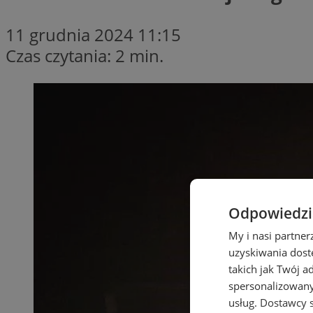
11 grudnia 2024 11:15
Czas czytania: 2 min.
Odpowiedzia
My i nasi partne
uzyskiwania dost
takich jak Twój a
spersonalizowanyc
usług.
Dostawcy s