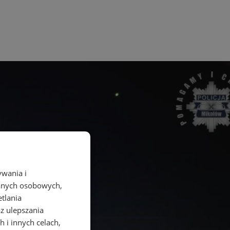
ywania i
danych osobowych,
etlania
az ulepszania
 i innych celach,