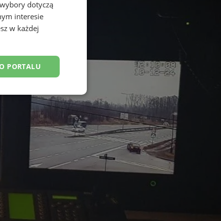
 wybory dotyczą
nym interesie
sz w każdej
DO PORTALU
esklasyfikowane
ane
owanie użytkownika i
j.