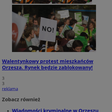
Walentynkowy protest mieszkańców
Orzesza. Rynek będzie zablokowany!
3
3
reklama
Zobacz również
Wiadomości kryminalne w Orzeszu