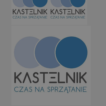
Niezbędne
Wydajność
Targetowanie
Funkcjonalno
Niezbędne pliki cookie umożliwiają korzystanie z podstawowych fun
takich jak logowanie użytkownika i zarządzanie kontem. Bez niezb
można prawidłowo korzystać ze strony internetowej.
Provider
/
Okres
Nazwa
Domena
przechowywan
SessID
orzesze.com.pl
1 rok
QeSessID
orzesze.com.pl
1 rok
MvSessID
orzesze.com.pl
1 rok
VISITOR_PRIVACY_METADATA
5 miesięcy 4
YouTube
tygodnie
.youtube.com