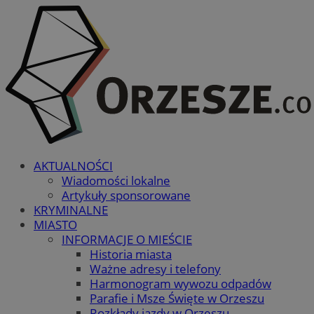
AKTUALNOŚCI
Wiadomości lokalne
Artykuły sponsorowane
KRYMINALNE
MIASTO
INFORMACJE O MIEŚCIE
Historia miasta
Ważne adresy i telefony
Harmonogram wywozu odpadów
Parafie i Msze Święte w Orzeszu
Rozkłady jazdy w Orzeszu