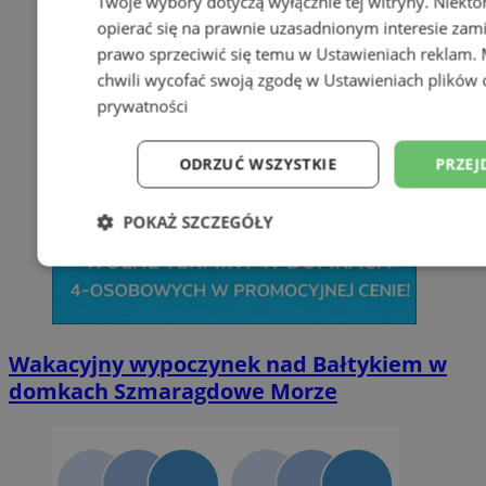
Twoje wybory dotyczą wyłącznie tej witryny. Niekt
opierać się na prawnie uzasadnionym interesie zami
prawo sprzeciwić się temu w
Ustawieniach reklam
.
chwili wycofać swoją zgodę w
Ustawieniach plików 
prywatności
ODRZUĆ WSZYSTKIE
PRZEJ
POKAŻ SZCZEGÓŁY
Niezbędne
Wydajność
Targetowani
Niesklasyfikowane
Wakacyjny wypoczynek nad Bałtykiem w
domkach Szmaragdowe Morze