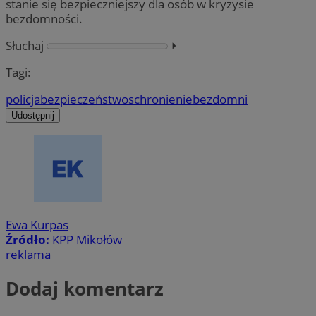
stanie się bezpieczniejszy dla osób w kryzysie
bezdomności.
Słuchaj
⏵︎
Tagi:
policja
bezpieczeństwo
schronienie
bezdomni
Udostępnij
Ewa Kurpas
Źródło:
KPP Mikołów
reklama
Dodaj komentarz