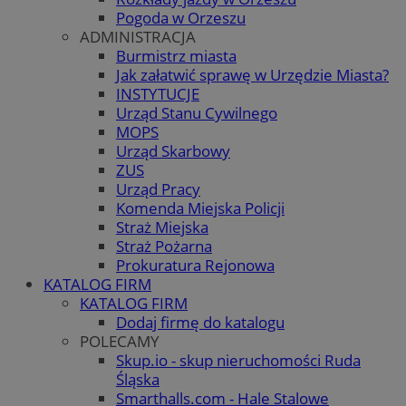
Pogoda w Orzeszu
ADMINISTRACJA
Burmistrz miasta
Jak załatwić sprawę w Urzędzie Miasta?
INSTYTUCJE
Urząd Stanu Cywilnego
MOPS
Urząd Skarbowy
ZUS
Urząd Pracy
Komenda Miejska Policji
Straż Miejska
Straż Pożarna
Prokuratura Rejonowa
KATALOG FIRM
KATALOG FIRM
Dodaj firmę do katalogu
POLECAMY
Skup.io - skup nieruchomości Ruda
Śląska
Smarthalls.com - Hale Stalowe