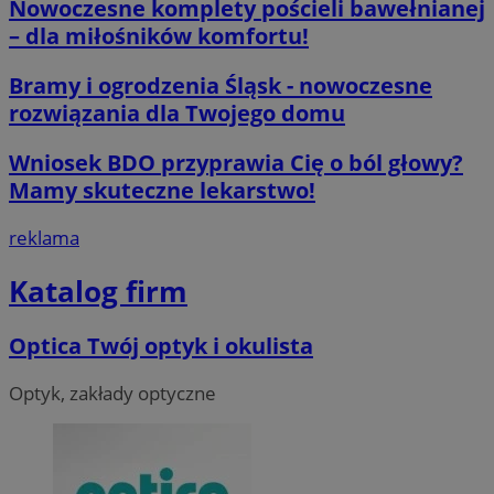
orzesze.com.pl
Nowoczesne komplety pościeli bawełnianej
– dla miłośników komfortu!
Bramy i ogrodzenia Śląsk - nowoczesne
rozwiązania dla Twojego domu
Wniosek BDO przyprawia Cię o ból głowy?
Mamy skuteczne lekarstwo!
__cf_bm
29 minut 55
Cloudflare
sekund
Inc.
reklama
.twitter.com
Katalog firm
Optica Twój optyk i okulista
Optyk, zakłady optyczne
Nazwa
Provider
/
Dome
Provider
/
Okres
Nazwa
Opis
Domena
przechowywania