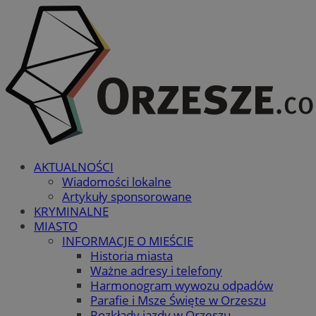
AKTUALNOŚCI
Wiadomości lokalne
Artykuły sponsorowane
KRYMINALNE
MIASTO
INFORMACJE O MIEŚCIE
Historia miasta
Ważne adresy i telefony
Harmonogram wywozu odpadów
Parafie i Msze Święte w Orzeszu
Rozkłady jazdy w Orzeszu