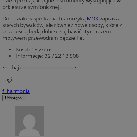
dzieci poznają kolejne instrumenty występujące w
orkiestrze symfonicznej.
Do udziału w spotkaniach z muzyką
MOK
zaprasza
stałych bywalców, ale również nowe osoby, które z
pewnością będą dobrze się bawić! Tym razem
motywem przewodnim będzie flet
Koszt: 15 zł / os.
Informacje: 32 / 22 13 508
Słuchaj
⏵︎
Tagi:
filharmonia
Udostępnij