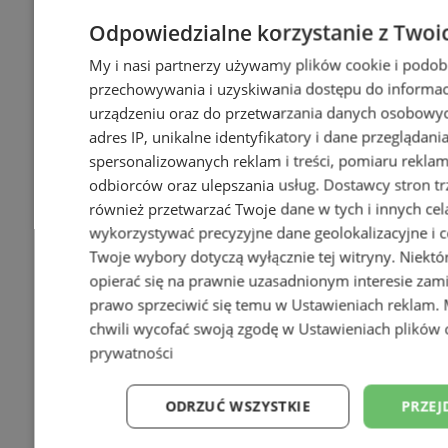
Odpowiedzialne korzystanie z Twoi
My i nasi partnerzy używamy plików cookie i podob
przechowywania i uzyskiwania dostępu do informac
urządzeniu oraz do przetwarzania danych osobowych
adres IP, unikalne identyfikatory i dane przeglądani
spersonalizowanych reklam i treści, pomiaru reklam i
odbiorców oraz ulepszania usług.
Dostawcy stron tr
również przetwarzać Twoje dane w tych i innych cel
wykorzystywać precyzyjne dane geolokalizacyjne i c
Twoje wybory dotyczą wyłącznie tej witryny. Niekt
opierać się na prawnie uzasadnionym interesie zami
prawo sprzeciwić się temu w
Ustawieniach reklam
.
chwili wycofać swoją zgodę w
Ustawieniach plików 
prywatności
ODRZUĆ WSZYSTKIE
PRZEJ