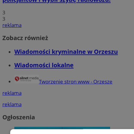
3
3
reklama
Zobacz również
Wiadomości kryminalne w Orzeszu
Wiadomości lokalne
Tworzenie stron www - Orzesze
reklama
reklama
Ogłoszenia