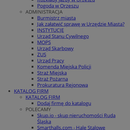
Pogoda w Orzeszu
ADMINISTRACJA
Burmistrz miasta
Jak załatwić sprawę w Urzędzie Miasta?
INSTYTUCJE
Urząd Stanu Cywilnego
MOPS
Urząd Skarbowy
ZUS
Urząd Pracy
Komenda Miejska Policji
Straż Miejska
Straż Pożarna
Prokuratura Rejonowa
KATALOG FIRM
KATALOG FIRM
Dodaj firmę do katalogu
POLECAMY
Skup.io - skup nieruchomości Ruda
Śląska
Smarthalls.com - Hale Stalowe