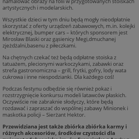
namalować obrazy na folii w przygotowanych stoiskach
artystycznych i modelarskich.
Wszystkie dzieci w tym dniu będą mogły nieodpłatnie
skorzystać z oferty urządzeń zabawowych, m.in. kolejki
elektrycznej, bumper cars – których sponsorem jest
Mirosław Blaski oraz gąsienicy Megi,dmuchanej
zjeżdżalni,basenu z piłeczkami.
Na chętnych czekać też będą odpłatne stoiska z
tatuażem, plecionymi warkoczykami, zabawki oraz
strefa gastronomiczna – grill, frytki, gofry, lody wata
cukrowa i inne niespodzianki. Dla każdego coś!
Podczas festynu odbędzie się również pokaz i
rozstrzygnięcie konkursu modeli latawców płaskich.
Oczywiście nie zabraknie słodyczy, które będą
rozdawać i zapraszać do wspólnej zabawy Minionek i
maskotka policji – Sierżant Hektor.
Przewidziana jest także zbiórka zbiórka karmy i
różnych akcesoriów, środków czystości dla