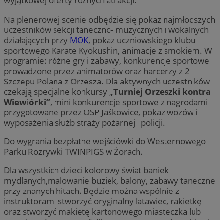
wyjątkowej oferty różnych atrakcji.
Na plenerowej scenie odbędzie się pokaz najmłodszych
uczestników sekcji taneczno- muzycznych i wokalnych
działających przy
MOK
, pokaz uczniowskiego klubu
sportowego Karate Kyokushin, animacje z smokiem. W
programie: różne gry i zabawy, konkurencje sportowe
prowadzone przez animatorów oraz harcerzy z 2
Szczepu Polana z Orzesza. Dla aktywnych uczestników
czekają specjalne konkursy
„Turniej Orzeszki kontra
Wiewiórki”
, mini konkurencje sportowe z nagrodami
przygotowane przez OSP Jaśkowice, pokaz wozów i
wyposażenia służb straży pożarnej i policji.
Do wygrania bezpłatne wejściówki do Westernowego
Parku Rozrywki TWINPIGS w Żorach.
Dla wszystkich dzieci kolorowy świat baniek
mydlanych,malowanie buziek, balony, zabawy taneczne
przy znanych hitach. Będzie można wspólnie z
instruktorami stworzyć oryginalny latawiec, rakietkę
oraz stworzyć makietę kartonowego miasteczka lub