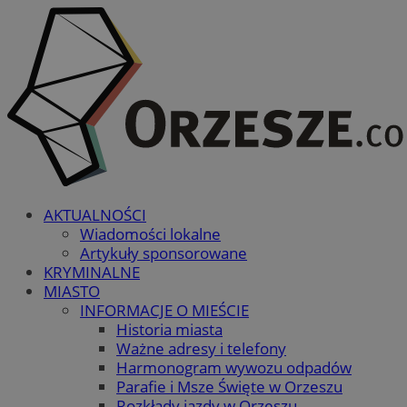
AKTUALNOŚCI
Wiadomości lokalne
Artykuły sponsorowane
KRYMINALNE
MIASTO
INFORMACJE O MIEŚCIE
Historia miasta
Ważne adresy i telefony
Harmonogram wywozu odpadów
Parafie i Msze Święte w Orzeszu
Rozkłady jazdy w Orzeszu