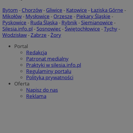
Bytom
-
Chorzów
-
Gliwice
-
Katowice
-
Łaziska Górne
-
Mikołów
-
Mysłowice
-
Orzesze
-
Piekary Śląskie
-
Pyskowice
-
Ruda Śląska
-
Rybnik
-
Siemianowice
-
Silesia.info.pl
-
Sosnowiec
-
Świętochłowice
-
Tychy
-
Wodzisław
-
Zabrze
-
Żory
Portal
Redakcja
Patronat medialny
Praktyki w silesia.info.pl
Regulaminy portalu
Polityka prywatności
Oferta
Napisz do nas
Reklama