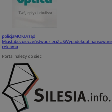
policja
MOK
Urząd
Miasta
bezpieczeństwo
dzieci
ZUS
Wypadek
dofinansowani
reklama
Portal należy do sieci