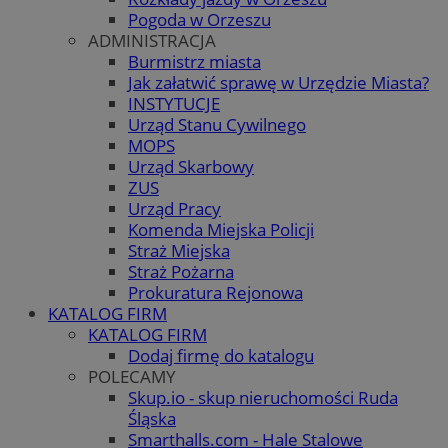
Pogoda w Orzeszu
ADMINISTRACJA
Burmistrz miasta
Jak załatwić sprawę w Urzędzie Miasta?
INSTYTUCJE
Urząd Stanu Cywilnego
MOPS
Urząd Skarbowy
ZUS
Urząd Pracy
Komenda Miejska Policji
Straż Miejska
Straż Pożarna
Prokuratura Rejonowa
KATALOG FIRM
KATALOG FIRM
Dodaj firmę do katalogu
POLECAMY
Skup.io - skup nieruchomości Ruda
Śląska
Smarthalls.com - Hale Stalowe