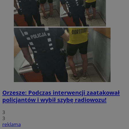
Orzesze: Podczas interwencji zaatakował
policjantów i wybił szybę radiowozu!
3
3
reklama