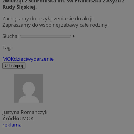
zwierząt z Schroniska im. św Franciszka z Asyżu z
Rudy Śląskiej.
Zachęcamy do przyłączenia się do akcji!
Zapraszamy do wspólnej zabawy całe rodziny!
Słuchaj
⏵︎
Tagi:
MOK
dzieci
wydarzenie
Udostępnij
Justyna Romanczyk
Źródło:
MOK
reklama