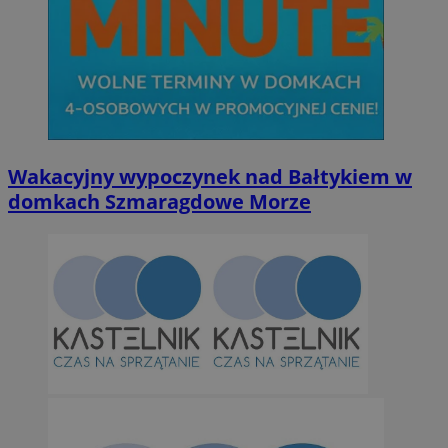
Niesklasyfikowane
Niezbędne
Wydajność
Targetowanie
Funkcjonalno
Wakacyjny wypoczynek nad Bałtykiem w
Niezbędne pliki cookie umożliwiają korzystanie z podstawowych fun
domkach Szmaragdowe Morze
takich jak logowanie użytkownika i zarządzanie kontem. Bez niezb
można prawidłowo korzystać ze strony internetowej.
Provider
/
Okres
Nazwa
Domena
przechowywan
SessID
orzesze.com.pl
1 rok
QeSessID
orzesze.com.pl
1 rok
MvSessID
orzesze.com.pl
1 rok