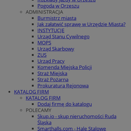
Pogoda w Orzeszu
ADMINISTRACJA
Burmistrz miasta
Jak załatwić sprawę w Urzędzie Miasta?
INSTYTUCJE
Urząd Stanu Cywilnego
MOPS
Urząd Skarbowy
ZUS
Urząd Pracy
Komenda Miejska Policji
Straż Miejska
Straż Pożarna
Prokuratura Rejonowa
KATALOG FIRM
KATALOG FIRM
Dodaj firmę do katalogu
POLECAMY
Skup.io - skup nieruchomości Ruda
Śląska
Smarthalls.com - Hale Stalowe