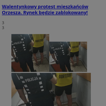
Walentynkowy protest mieszkańców
Orzesza. Rynek będzie zablokowany!
3
3