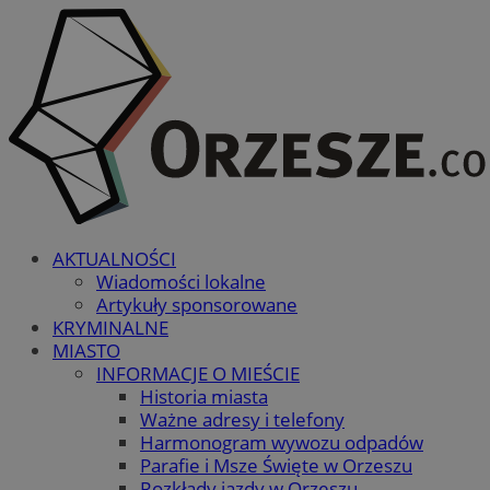
AKTUALNOŚCI
Wiadomości lokalne
Artykuły sponsorowane
KRYMINALNE
MIASTO
INFORMACJE O MIEŚCIE
Historia miasta
Ważne adresy i telefony
Harmonogram wywozu odpadów
Parafie i Msze Święte w Orzeszu
Rozkłady jazdy w Orzeszu