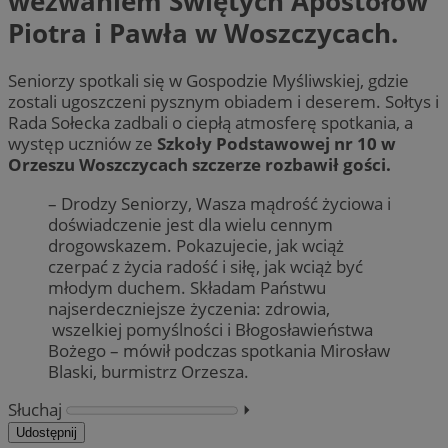
wezwaniem Świętych Apostołów
Piotra i Pawła w Woszczycach.
Seniorzy spotkali się w Gospodzie Myśliwskiej, gdzie
zostali ugoszczeni pysznym obiadem i deserem. Sołtys i
Rada Sołecka zadbali o ciepłą atmosferę spotkania, a
występ uczniów ze
Szkoły Podstawowej nr 10 w
Orzeszu Woszczycach szczerze rozbawił gości.
– Drodzy Seniorzy, Wasza mądrość życiowa i
doświadczenie jest dla wielu cennym
drogowskazem. Pokazujecie, jak wciąż
czerpać z życia radość i siłę, jak wciąż być
młodym duchem. Składam Państwu
najserdeczniejsze życzenia: zdrowia,
wszelkiej pomyślności i Błogosławieństwa
Bożego – mówił podczas spotkania Mirosław
Blaski, burmistrz Orzesza.
Słuchaj
⏵︎
Udostępnij