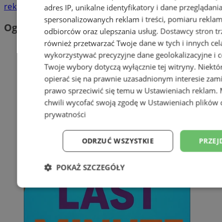
reklama
adres IP, unikalne identyfikatory i dane przeglądani
spersonalizowanych reklam i treści, pomiaru reklam i
Ogłoszenia
odbiorców oraz ulepszania usług.
Dostawcy stron tr
również przetwarzać Twoje dane w tych i innych cel
wykorzystywać precyzyjne dane geolokalizacyjne i c
Twoje wybory dotyczą wyłącznie tej witryny. Niekt
opierać się na prawnie uzasadnionym interesie zami
prawo sprzeciwić się temu w
Ustawieniach reklam
.
chwili wycofać swoją zgodę w
Ustawieniach plików 
prywatności
ODRZUĆ WSZYSTKIE
PRZEJ
POKAŻ SZCZEGÓŁY
Niezbędne
Wydajność
Targetowani