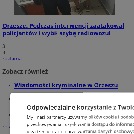
Orzesze: Podczas interwencji zaatakował
policjantów i wybił szybę radiowozu!
3
3
reklama
Zobacz również
Wiadomości kryminalne w Orzeszu
Wiadomości lokalne
Odpowiedzialne korzystanie z Twoi
Tworzenie stron www - Orzesze
My i nasi partnerzy używamy plików cookie i podob
przechowywania i uzyskiwania dostępu do informac
reklama
urządzeniu oraz do przetwarzania danych osobowych