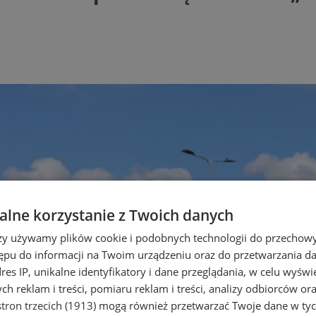
lne korzystanie z Twoich danych
rzy używamy plików cookie i podobnych technologii do przechow
ępu do informacji na Twoim urządzeniu oraz do przetwarzania 
dres IP, unikalne identyfikatory i dane przeglądania, w celu wyświ
h reklam i treści, pomiaru reklam i treści, analizy odbiorców or
tron trzecich (1913)
mogą również przetwarzać Twoje dane w tych