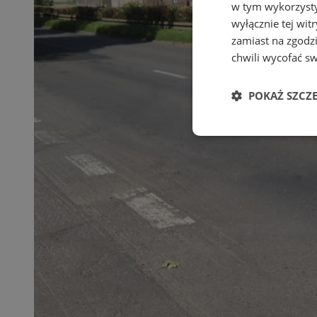
w tym wykorzysty
wyłącznie tej wi
zamiast na zgodz
chwili wycofać s
POKAŻ SZCZ
Niezbędne
Ni
Niezbędne pliki cook
zarządzanie kontem. 
Nazwa