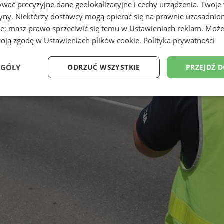
wać precyzyjne dane geolokalizacyjne i cechy urządzenia. Twoje
tryny. Niektórzy dostawcy mogą opierać się na prawnie uzasadnio
ie; masz prawo sprzeciwić się temu w
Ustawieniach reklam
. Może
woją zgodę w
Ustawieniach plików cookie
.
Polityka prywatności
EGÓŁY
ODRZUĆ WSZYSTKIE
PRZEJDŹ 
Wydajność
Targetowanie
Funkcjonalność
Ni
ezbędne
Wydajność
Targetowanie
Funkcjonalność
Niesklasyfikow
ie umożliwiają korzystanie z podstawowych funkcji strony internetowej, takich jak log
Bez niezbędnych plików cookie nie można prawidłowo korzystać ze strony internetowe
Provider
/
Okres
Opis
Domena
przechowywania