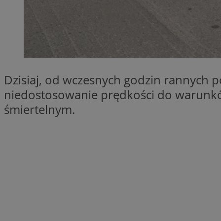
SessID
QeSessID
MvSessID
VISITOR_PRIVACY_
Dzisiaj, od wczesnych godzin rannych po
niedostosowanie prędkości do warunk
śmiertelnym.
__cf_bm
CookieScriptConse
__cf_bm