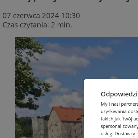
07 czerwca 2024 10:30
Czas czytania: 2 min.
Odpowiedzia
My i nasi partne
uzyskiwania dost
takich jak Twój a
spersonalizowanyc
usług.
Dostawcy s