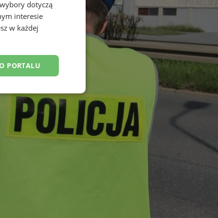
 wybory dotyczą
nym interesie
sz w każdej
DO PORTALU
esklasyfikowane
ane
owanie użytkownika i
j.