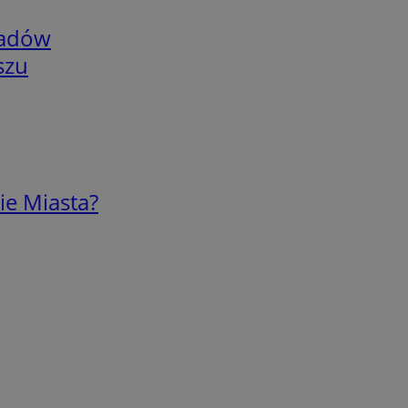
adów
szu
ie Miasta?