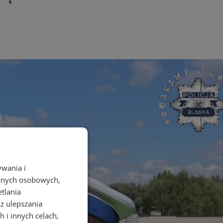
ywania i
danych osobowych,
etlania
az ulepszania
 i innych celach,