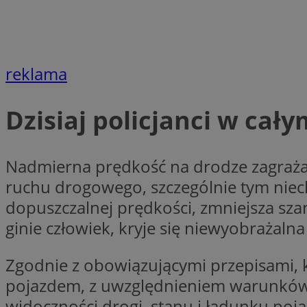
Nazwa
Nazwa
ustat_agfw3qpwXtz
Nazwa
ustat_8hezdrw6jXd
_clck
reklama
__gads
openstat_12e0dbc
openstat_gid
Dzisiaj policjanci w ca
_ga
MR
openstat_axigzz1m6
ustat_Xljcjgyrsdcu
ANONCHK
__Secure-YNID
Nadmierna prędkość na drodze zagraża 
WMF-Uniq
ruchu drogowego, szczególnie tym niec
_clsk
ustat_b6x6h2kseuk
__Secure-
dopuszczalnej prędkości, zmniejsza sza
ROLLOUT_TOKEN
ustat_bl8Xwye1zkqx
ginie człowiek, kryje się niewyobrażalna
ustat_bt5j7dtfgm4
_ga_1ZETYXEVYH
ustat_yzw2k52aXskv
Zgodnie z obowiązującymi przepisami, 
_fbp
FCCDCF
ustat_htx5jy2dajf
pojazdem, z uwzględnieniem warunków, w
widoczności drogi, stanu i ładunku po
__eoi