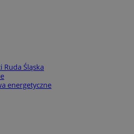
i Ruda Śląska
we
twa energetyczne