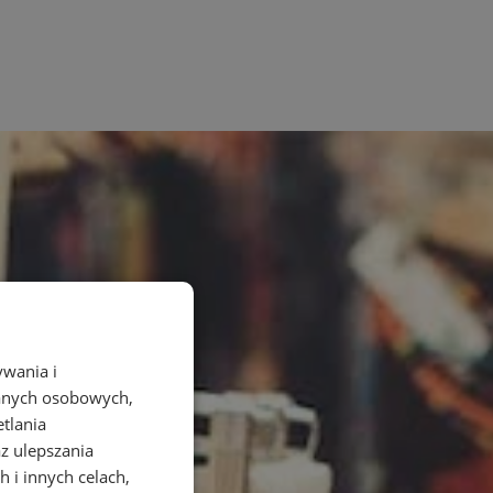
ywania i
danych osobowych,
etlania
az ulepszania
 i innych celach,