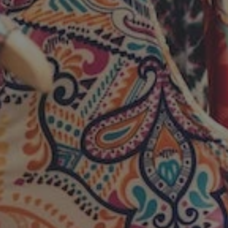
orzesze.com.pl
1 rok
Ten plik cookie przechowuje identyfi
orzesze.com.pl
1 rok
Ten plik cookie przechowuje identyfi
orzesze.com.pl
1 rok
Ten plik cookie przechowuje identyfi
METADATA
5 miesięcy 4
Ten plik cookie przechowuje inform
YouTube
tygodnie
użytkownika oraz jego preferencjac
.youtube.com
prywatności podczas korzystania z w
wybory dotyczące polityki prywatno
zgody, zapewniając ich przestrzega
wizytach. Dzięki temu użytkownik 
konfigurować swoich preferencji, c
zgodność z regulacjami ochrony da
29 minut 59
Ten plik cookie służy do rozróżniani
Cloudflare
sekund
to korzystne dla strony internetow
Inc.
umożliwia tworzenie ważnych rapo
.x.com
korzystania z jej witryny internetow
nt
4 tygodnie 2 dni
Ten plik cookie jest używany przez 
CookieScript
Google Privacy Policy
Script.com do zapamiętywania prefe
orzesze.com.pl
zgody użytkownika na pliki cookie. 
aby baner cookie Cookie-Script.com
29 minut 55
Ten plik cookie służy do rozróżniani
Cloudflare
sekund
to korzystne dla strony internetow
Inc.
umożliwia tworzenie ważnych rapo
.twitter.com
korzystania z jej witryny internetow