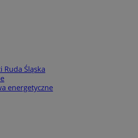
i Ruda Śląska
we
twa energetyczne