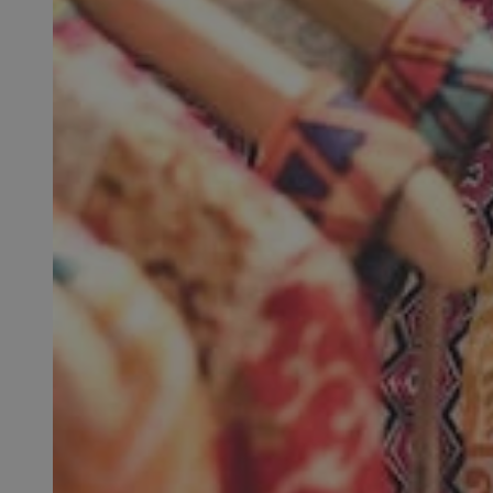
SessID
QeSessID
MvSessID
VISITOR_PRIVACY_
__cf_bm
CookieScriptConse
__cf_bm