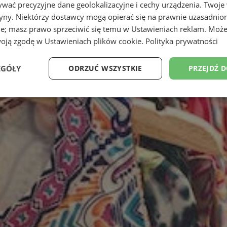
wać precyzyjne dane geolokalizacyjne i cechy urządzenia. Twoje
tryny. Niektórzy dostawcy mogą opierać się na prawnie uzasadnio
ie; masz prawo sprzeciwić się temu w
Ustawieniach reklam
. Może
woją zgodę w
Ustawieniach plików cookie
.
Polityka prywatności
EGÓŁY
ODRZUĆ WSZYSTKIE
PRZEJDŹ 
Wydajność
Targetowanie
Funkcjonalność
Ni
ezbędne
Wydajność
Targetowanie
Funkcjonalność
Niesklasyfikow
ie umożliwiają korzystanie z podstawowych funkcji strony internetowej, takich jak log
Bez niezbędnych plików cookie nie można prawidłowo korzystać ze strony internetowe
Provider
/
Okres
Opis
Domena
przechowywania