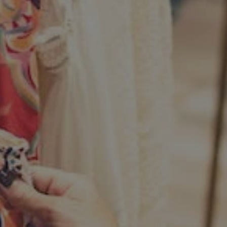
kator sesji.
kator sesji.
kator sesji.
acje o zgodzie
h dotyczących
itryny. Rejestruje
ści i ustawień
nie w kolejnych
nie musi ponownie
o zwiększa wygodę i
nych.
a ludzi i botów. Jest
ej, ponieważ
rtów na temat
ej.
usługę Cookie-
rencji dotyczących
Jest to konieczne,
 działał poprawnie.
a ludzi i botów. Jest
ej, ponieważ
rtów na temat
ej.