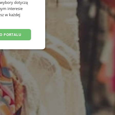
 wybory dotyczą
nym interesie
sz w każdej
DO PORTALU
esklasyfikowane
ane
owanie użytkownika i
j.