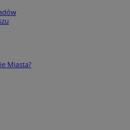
adów
szu
ie Miasta?