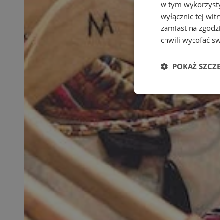
w tym wykorzysty
wyłącznie tej wi
zamiast na zgodz
chwili wycofać s
POKAŻ SZCZ
Niezbędne
Ni
Niezbędne pliki cook
zarządzanie kontem. 
Nazwa