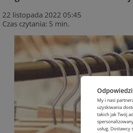
22 listopada 2022 05:45
Czas czytania: 5 min.
Odpowiedzia
My i nasi partne
uzyskiwania dost
takich jak Twój a
spersonalizowanyc
usług.
Dostawcy s