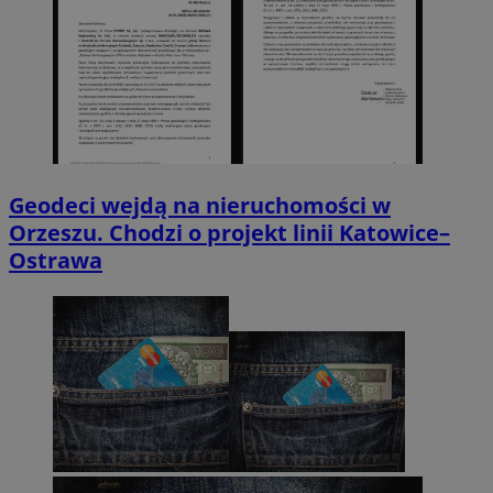
Geodeci wejdą na nieruchomości w
Orzeszu. Chodzi o projekt linii Katowice–
Ostrawa