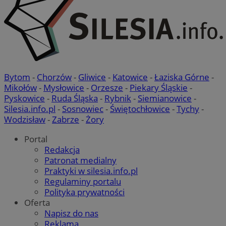
Bytom
-
Chorzów
-
Gliwice
-
Katowice
-
Łaziska Górne
-
Mikołów
-
Mysłowice
-
Orzesze
-
Piekary Śląskie
-
Pyskowice
-
Ruda Śląska
-
Rybnik
-
Siemianowice
-
Silesia.info.pl
-
Sosnowiec
-
Świętochłowice
-
Tychy
-
Wodzisław
-
Zabrze
-
Żory
Portal
Redakcja
Patronat medialny
Praktyki w silesia.info.pl
Regulaminy portalu
Polityka prywatności
Oferta
Napisz do nas
Reklama