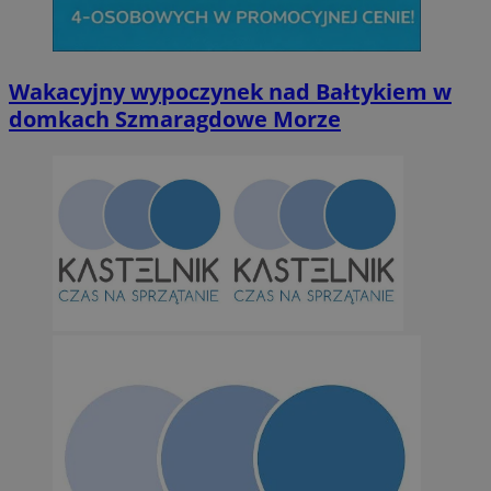
Wakacyjny wypoczynek nad Bałtykiem w
domkach Szmaragdowe Morze