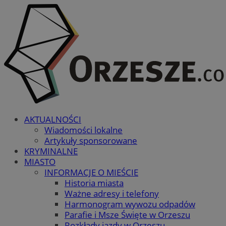
AKTUALNOŚCI
Wiadomości lokalne
Artykuły sponsorowane
KRYMINALNE
MIASTO
INFORMACJE O MIEŚCIE
Historia miasta
Ważne adresy i telefony
Harmonogram wywozu odpadów
Parafie i Msze Święte w Orzeszu
Rozkłady jazdy w Orzeszu