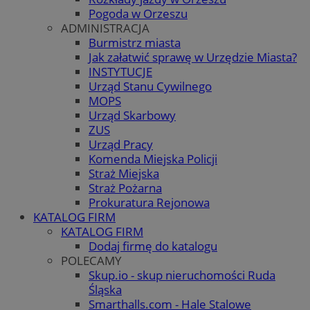
Pogoda w Orzeszu
ADMINISTRACJA
Burmistrz miasta
Jak załatwić sprawę w Urzędzie Miasta?
INSTYTUCJE
Urząd Stanu Cywilnego
MOPS
Urząd Skarbowy
ZUS
Urząd Pracy
Komenda Miejska Policji
Straż Miejska
Straż Pożarna
Prokuratura Rejonowa
KATALOG FIRM
KATALOG FIRM
Dodaj firmę do katalogu
POLECAMY
Skup.io - skup nieruchomości Ruda
Śląska
Smarthalls.com - Hale Stalowe