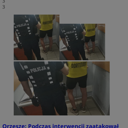
3
3
Orzesze: Podczas interwencji zaatakował