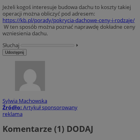
Jeżeli kogoś interesuje budowa dachu
to koszty takiej
operacji można obliczyć pod adresem:
https://kb.pl/porady/pokrycia-dachowe-ceny-i-rodzaje/
W ten sposób można poznać naprawdę dokładne ceny
wzniesienia dachu.
Słuchaj
⏵︎
Udostępnij
Sylwia Machowska
Źródło:
Artykuł sponsorowany
reklama
Komentarze (1)
DODAJ