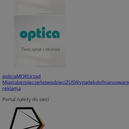
policja
MOK
Urząd
Miasta
bezpieczeństwo
dzieci
ZUS
Wypadek
dofinansowani
reklama
Portal należy do sieci