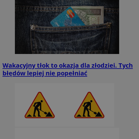
Wakacyjny tłok to okazja dla złodziei. Tych
błędów lepiej nie popełniać