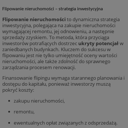
Flipowanie nieruchomości – strategia inwestycyjna
Flipowanie nieruchomości
to dynamiczna strategia
__cf_bm
29 minut 59
Cloudflare
inwestycyjna, polegająca na zakupie nieruchomości
sekund
Inc.
.x.com
wymagającej remontu, jej odnowieniu, a następnie
sprzedaży zzyskiem. To metoda, która przyciąga
inwestorów potrafiących dostrzec
ukryty potencjał
w
zaniedbanych budynkach. Kluczem do sukcesu w
flipowaniu jest nie tylko umiejętność oceny wartości
nieruchomości, ale także zdolność do sprawnego
zarządzania procesem renowacji.
CookieScriptConsent
4 tygodnie 2 d
CookieScript
Finansowanie flipingu wymaga starannego planowania i
orzesze.com.pl
dostępu do kapitału, ponieważ inwestorzy muszą
pokryć koszty:
zakupu nieruchomości,
remontu,
ewentualnych opłat związanych z odsprzedażą.