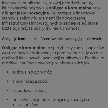
powsze
__Secure-YNID
.youtube.com
Mi
inwestycje publiczne czy rozwój przedsiębiorstw,
Corporation
anality
uż
.c.clarity.ms
kluczową rolę odgrywają
obligacje komunalne
oraz
cookie
wy
unikal
WMF-Uniq
.upload.wikimed
in
obligacje korporacyjne
. Te narzędzia finansowe
poprze
we
stanowią solidny fundament dla nowoczesnej
wygene
identyf
ANONCHK
ustat_b6x6h2kseuk2tnayz1yq0c5x0g5d7c
9 minut 55
.ustat.info
Te
infrastruktury i innowacyjnych przedsięwzięć, które
Microsoft
uwzglę
sekund
in
Corporation
kształtują przyszłość rynku nieruchomości.
żądaniu
sp
ustat_bl8Xwye1zkqx6rf800s01crczl447d
.ustat.info
.c.clarity.ms
służy 
ko
dotycz
in
ustat_bt5j7dtfgm4iqdb9lweganf552c5ln
.ustat.info
sesji i
Obligacje komunalne – finansowanie inwestycji publicznych
re
raport
ko
ustat_yzw2k52aXskvi8i0hgkckdzsp1lfus
.ustat.info
pr
Obligacje komunalne
to specyficzny rodzaj papierów
_clsk
1 dzień
Ten pli
Microsoft
wi
ustat_htx5jy2dajf03j3m8p1ccx5p87i1mq
.ustat.info
oprogr
orzesze.com.pl
wartościowych emitowanych przez samorządy w celu
Clarity
__Secure-
.youtube.com
5 miesięcy 4
Uż
realizacji kluczowych inwestycji publicznych. Dzięki nim
używa
ROLLOUT_TOKEN
tygodnie
za
informa
możliwe jest finansowanie projektów takich jak:
fu
łączen
ek
w jedn
P
budowa nowych dróg,
celów 
ko
fu
_ga_1ZETYXEVYH
.orzesze.com.pl
1 rok 1 miesiąc
Ten pl
in
modernizacja szkół,
przez 
uż
utrzym
te
rozbudowa szpitali,
et
FCCDCF
.orzesze.com.pl
1 rok
Ten pl
sp
analiz
da
inne inwestycje poprawiające jakość życia
operat
po
mieszkańców.
__eoi
.orzesze.com.pl
5 miesięcy 4
Ten pl
_fbp
2 miesiące 4
Uż
Meta Platform