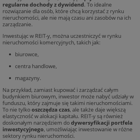
regularne dochody z dywidend
. To idealne
rozwiązanie dla osób, które chcą korzystać z rynku
QeSessID
orzesze.com.pl
1 rok
nieruchomości, ale nie mają czasu ani zasobów na ich
zarządzanie.
MvSessID
orzesze.com.pl
1 rok
Inwestując w REIT-y, można uczestniczyć w rynku
nieruchomości komercyjnych, takich jak:
VISITOR_PRIVACY_METADATA
5 miesięcy 4
YouTube
tygodnie
biurowce,
.youtube.com
centra handlowe,
magazyny.
Na przykład, zamiast kupować i zarządzać całym
budynkiem biurowym, inwestor może nabyć udziały w
funduszu, który zajmuje się takimi nieruchomościami.
Googl
To nie tylko
oszczędza czas
, ale także daje większą
elastyczność w alokacji kapitału. REIT-y są również
doskonałym narzędziem do
dywersyfikacji portfela
inwestycyjnego
, umożliwiając inwestowanie w różne
sektory rynku nieruchomości.