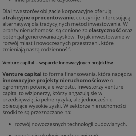
gromad
Mi
temat i
śl
Dla inwestorów obligacje korporacyjne oferują
wskaźn
intern
atrakcyjne oprocentowanie
, co czyni je interesującą
OAID
1 rok
Po
OpenX
doświa
re
Technologies
alternatywą dla tradycyjnych metod inwestowania. W
dl
Inc.
branży nieruchomości są cenione za
elastyczność
oraz
cz
reklama.silnet.pl
ok
potencjał generowania zysków. To jak inwestowanie w
Po
rozwój miast i nowoczesnych przestrzeni, które
zw
ni
zmieniają naszą codzienność.
uż
co
mo
Venture capital – wsparcie innowacyjnych projektów
śl
d
Venture capital
to forma finansowania, która napędza
IDE
1 rok 2 miesiące
Te
Google LLC
innowacyjne projekty nieruchomościowe
o
us
.doubleclick.net
Do
ogromnym potencjale wzrostu. Inwestorzy venture
in
capital to wizjonerzy, którzy angażują się w
sp
ko
przedsięwzięcia pełne ryzyka, ale jednocześnie
in
obiecujące wysokie zyski. W sektorze nieruchomości
re
ko
środki te są przeznaczane na:
pr
wi
rozwój nowoczesnych technologii budowlanych,
SRM_B
1 rok
Je
Microsoft
Mi
Corporation
wdrażanie ekologicznych rozwiązań