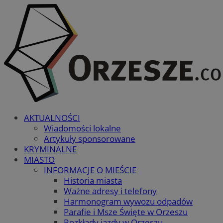
AKTUALNOŚCI
Wiadomości lokalne
Artykuły sponsorowane
KRYMINALNE
MIASTO
INFORMACJE O MIEŚCIE
Historia miasta
Ważne adresy i telefony
Harmonogram wywozu odpadów
Parafie i Msze Święte w Orzeszu
Rozkłady jazdy w Orzeszu