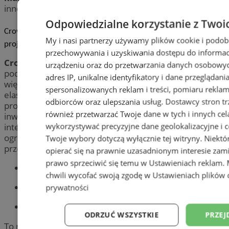
innowacyjne formy, np. crowdfunding.
Odpowiedzialne korzystanie z Twoi
Crowdfunding nieruchomości – wspólne finansowanie
My i nasi partnerzy używamy plików cookie i podob
projektów
przechowywania i uzyskiwania dostępu do informac
Crowdfunding nieruchomości
to nowoczesne
urządzeniu oraz do przetwarzania danych osobowych
podejście do inwestowania, które zdobywa coraz
adres IP, unikalne identyfikatory i dane przeglądani
większą popularność dzięki swojej dostępności i
spersonalizowanych reklam i treści, pomiaru reklam i
elastyczności. Polega na wspólnym finansowaniu
odbiorców oraz ulepszania usług.
Dostawcy stron tr
projektów nieruchomościowych przez grupę
również przetwarzać Twoje dane w tych i innych cel
inwestorów za pośrednictwemspecjalnych platform
wykorzystywać precyzyjne dane geolokalizacyjne i c
internetowych. Dzięki temu nawet osoby z
ograniczonym budżetem mogą uczestniczyć w dużych
Twoje wybory dotyczą wyłącznie tej witryny. Niekt
przedsięwzięciach, takich jak:
opierać się na prawnie uzasadnionym interesie zami
prawo sprzeciwić się temu w
Ustawieniach reklam
.
budowa osiedli mieszkaniowych,
chwili wycofać swoją zgodę w
Ustawieniach plików 
renowacja zabytkowych budynków,
prywatności
realizacja projektów komercyjnych.
ODRZUĆ WSZYSTKIE
PRZEJ
To rozwiązanie pozwala nie tylko
dzielić się ryzykiem
,