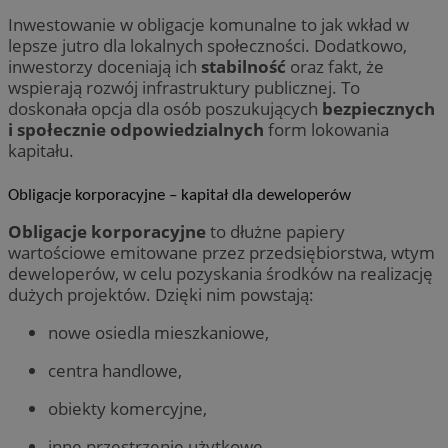
tygodnie
nagryw
tygodnie
do
Inc.
użytkow
Inwestowanie w obligacje komunalne to jak wkład w
pr
.orzesze.com.pl
stroną
ta
lepsze jutro dla lokalnych społeczności. Dodatkowo,
popraw
cz
użytko
inwestorzy doceniają ich
stabilność
oraz fakt, że
r
wydajn
ze
wspierają rozwój infrastruktury publicznej. To
doskonała opcja dla osób poszukujących
bezpiecznych
_clsk
23 godziny 59
Ten pli
Microsoft
MUID
1 rok
Te
Microsoft
minut
oprogr
.orzesze.com.pl
po
Corporation
i społecznie odpowiedzialnych
form lokowania
Clarity
pr
.bing.com
kapitału.
używa
un
informa
uż
łączen
us
w jedn
w
Obligacje korporacyjne – kapitał dla deweloperów
celów 
fi
Po
Obligacje korporacyjne
to dłużne papiery
ustat_gid
.ustat.info
1 rok
Ten pl
sy
zbieran
ró
wartościowe emitowane przez przedsiębiorstwa, wtym
odwied
Mi
deweloperów, w celu pozyskania środków na realizację
strony
śl
jakie s
dużych projektów. Dzięki nim powstają:
odwied
MUID
1 rok
Te
Microsoft
błędac
po
Corporation
nowe osiedla mieszkaniowe,
intern
pr
.clarity.ms
mogą b
un
celu p
uż
centra handlowe,
intern
us
zaanga
w
fi
obiekty komercyjne,
__gpi
.orzesze.com.pl
1 rok
Ten pli
Po
prawd
sy
inne przestrzenie użytkowe.
śledzen
ró