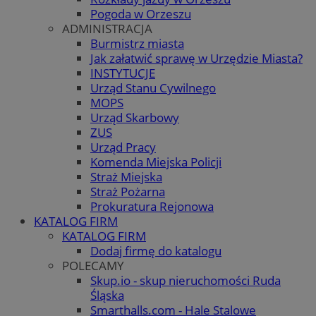
Pogoda w Orzeszu
ADMINISTRACJA
Burmistrz miasta
Jak załatwić sprawę w Urzędzie Miasta?
INSTYTUCJE
Urząd Stanu Cywilnego
MOPS
Urząd Skarbowy
ZUS
Urząd Pracy
Komenda Miejska Policji
Straż Miejska
Straż Pożarna
Prokuratura Rejonowa
KATALOG FIRM
KATALOG FIRM
Dodaj firmę do katalogu
POLECAMY
Skup.io - skup nieruchomości Ruda
Śląska
Smarthalls.com - Hale Stalowe