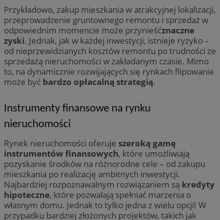
__cf_bm
29 minut 55
Cloudflare
Przykładowo, zakup mieszkania w atrakcyjnej lokalizacji,
sekund
Inc.
.twitter.com
przeprowadzenie gruntownego remontu i sprzedaż w
odpowiednim momencie może przynieść
znaczne
zyski
. Jednak, jak w każdej inwestycji, istnieje ryzyko –
od nieprzewidzianych kosztów remontu po trudności ze
sprzedażą nieruchomości w zakładanym czasie. Mimo
to, na dynamicznie rozwijających się rynkach flipowanie
może być
bardzo opłacalną strategią
.
Instrumenty finansowe na rynku
Nazwa
Provider
/
Dome
nieruchomości
Provider
/
Okres
Nazwa
Opis
Domena
przechowywania
ustat_agfw3qpwXtzumy9y6uj2bdltvfr72d
.ustat.info
Provider
/
Okres
Rynek nieruchomości oferuje
szeroką gamę
Nazwa
Op
_clck
.orzesze.com.pl
11 miesięcy 4
Ten pl
Domena
przechowywania
ustat_8hezdrw6jXdviqr1lbz8mnhdXttsgy
.ustat.info
instrumentów finansowych
, które umożliwiają
tygodnie
śledzen
użytko
__gads
1 rok
Te
Google LLC
pozyskanie środków na różnorodne cele – od zakupu
openstat_12e0dbcv8zs0ve4gkmvw2X3clrswu6
.openstat.eu
na str
po
.orzesze.com.pl
mieszkania po realizację ambitnych inwestycji.
popraw
Do
użytko
openstat_gid
.openstat.eu
fi
Najbardziej rozpoznawalnym rozwiązaniem są
kredyty
strony
je
hipoteczne
, które pozwalają spełniać marzenia o
openstat_axigzz1m6jhpfmjgqfcpjh681vzffl
.openstat.eu
se
_ga
1 rok 1 miesiąc
Ta nazw
Google LLC
mo
własnym domu. Jednak to tylko jedna z wielu opcji! W
powiąz
.orzesze.com.pl
ustat_Xljcjgyrsdcuif81fxu0wdi19r2pcv
.ustat.info
przypadku bardziej złożonych projektów, takich jak
co stan
MR
1 tydzień
To
Microsoft