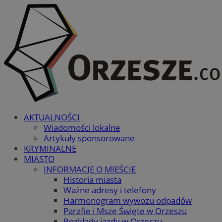
AKTUALNOŚCI
Wiadomości lokalne
Artykuły sponsorowane
KRYMINALNE
MIASTO
INFORMACJE O MIEŚCIE
Historia miasta
Ważne adresy i telefony
Harmonogram wywozu odpadów
Parafie i Msze Święte w Orzeszu
Rozkłady jazdy w Orzeszu