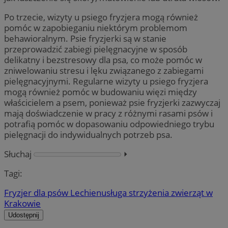
Po trzecie, wizyty u psiego fryzjera mogą również
pomóc w zapobieganiu niektórym problemom
behawioralnym. Psie fryzjerki są w stanie
przeprowadzić zabiegi pielęgnacyjne w sposób
delikatny i bezstresowy dla psa, co może pomóc w
zniwelowaniu stresu i lęku związanego z zabiegami
pielęgnacyjnymi. Regularne wizyty u psiego fryzjera
mogą również pomóc w budowaniu więzi między
właścicielem a psem, ponieważ psie fryzjerki zazwyczaj
mają doświadczenie w pracy z różnymi rasami psów i
potrafią pomóc w dopasowaniu odpowiedniego trybu
pielęgnacji do indywidualnych potrzeb psa.
Słuchaj
⏵︎
Tagi:
Fryzjer dla psów Lechien
usługa strzyżenia zwierząt w
Krakowie
Udostępnij