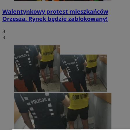
Walentynkowy protest mieszkańców
Orzesza. Rynek będzie zablokowany!
3
3