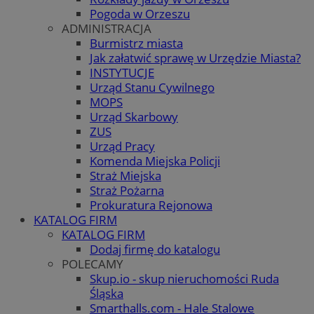
Pogoda w Orzeszu
ADMINISTRACJA
Burmistrz miasta
Jak załatwić sprawę w Urzędzie Miasta?
INSTYTUCJE
Urząd Stanu Cywilnego
MOPS
Urząd Skarbowy
ZUS
Urząd Pracy
Komenda Miejska Policji
Straż Miejska
Straż Pożarna
Prokuratura Rejonowa
KATALOG FIRM
KATALOG FIRM
Dodaj firmę do katalogu
POLECAMY
Skup.io - skup nieruchomości Ruda
Śląska
Smarthalls.com - Hale Stalowe