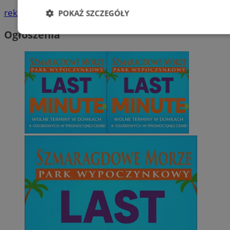
reklama
POKAŻ SZCZEGÓŁY
Ogłoszenia
Niezbędne
Wydajność
Targetowani
Niesklasyfikowane
Niezbędne
Wydajność
Targetowanie
Funkcjonalno
Niezbędne pliki cookie umożliwiają korzystanie z podstawowych fun
takich jak logowanie użytkownika i zarządzanie kontem. Bez niezb
można prawidłowo korzystać ze strony internetowej.
Provider
/
Okres
Nazwa
Domena
przechowywan
SessID
orzesze.com.pl
1 rok