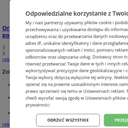
Odpowiedzialne korzystanie z Twoi
My i nasi partnerzy używamy plików cookie i podob
Orzesze: Podczas interwencji zaatakował
przechowywania i uzyskiwania dostępu do informac
policjantów i wybił szybę radiowozu!
urządzeniu oraz do przetwarzania danych osobowych
adres IP, unikalne identyfikatory i dane przeglądani
3
spersonalizowanych reklam i treści, pomiaru reklam i
3
odbiorców oraz ulepszania usług.
Dostawcy stron tr
reklama
również przetwarzać Twoje dane w tych i innych cel
wykorzystywać precyzyjne dane geolokalizacyjne i c
Zobacz również
Twoje wybory dotyczą wyłącznie tej witryny. Niekt
Wiadomości kryminalne w Orzeszu
opierać się na prawnie uzasadnionym interesie zami
prawo sprzeciwić się temu w
Ustawieniach reklam
.
Wiadomości lokalne
chwili wycofać swoją zgodę w
Ustawieniach plików 
prywatności
Tworzenie stron www - Orzesze
ODRZUĆ WSZYSTKIE
PRZEJ
reklama