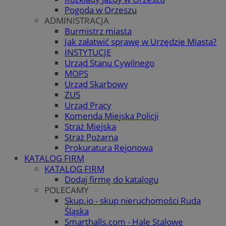
Pogoda w Orzeszu
ADMINISTRACJA
Burmistrz miasta
Jak załatwić sprawę w Urzędzie Miasta?
INSTYTUCJE
Urząd Stanu Cywilnego
MOPS
Urząd Skarbowy
ZUS
Urząd Pracy
Komenda Miejska Policji
Straż Miejska
Straż Pożarna
Prokuratura Rejonowa
KATALOG FIRM
KATALOG FIRM
Dodaj firmę do katalogu
POLECAMY
Skup.io - skup nieruchomości Ruda
Śląska
Smarthalls.com - Hale Stalowe