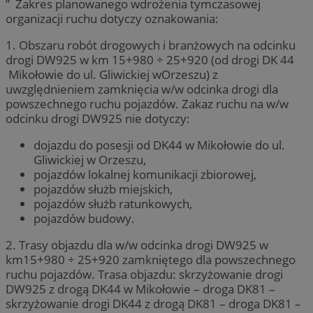
” Zakres planowanego wdrożenia tymczasowej
organizacji ruchu dotyczy oznakowania:
1. Obszaru robót drogowych i branżowych na odcinku
drogi DW925 w km 15+980 ÷ 25+920 (od drogi DK 44
Mikołowie do ul. Gliwickiej wOrzeszu) z
uwzględnieniem zamknięcia w/w odcinka drogi dla
powszechnego ruchu pojazdów. Zakaz ruchu na w/w
odcinku drogi DW925 nie dotyczy:
dojazdu do posesji od DK44 w Mikołowie do ul.
Gliwickiej w Orzeszu,
pojazdów lokalnej komunikacji zbiorowej,
pojazdów służb miejskich,
pojazdów służb ratunkowych,
pojazdów budowy.
2. Trasy objazdu dla w/w odcinka drogi DW925 w
km15+980 ÷ 25+920 zamkniętego dla powszechnego
ruchu pojazdów. Trasa objazdu: skrzyżowanie drogi
DW925 z drogą DK44 w Mikołowie – droga DK81 –
skrzyżowanie drogi DK44 z drogą DK81 – droga DK81 –