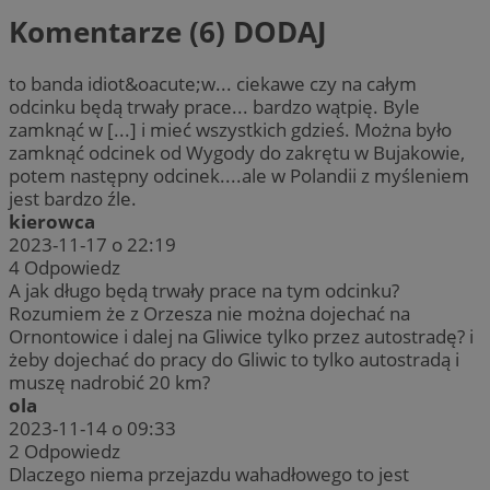
Komentarze (6)
DODAJ
to banda idiot&oacute;w... ciekawe czy na całym
odcinku będą trwały prace... bardzo wątpię. Byle
zamknąć w [...] i mieć wszystkich gdzieś. Można było
zamknąć odcinek od Wygody do zakrętu w Bujakowie,
potem następny odcinek....ale w Polandii z myśleniem
jest bardzo źle.
kierowca
2023-11-17 o 22:19
4
Odpowiedz
A jak długo będą trwały prace na tym odcinku?
Rozumiem że z Orzesza nie można dojechać na
Ornontowice i dalej na Gliwice tylko przez autostradę? i
żeby dojechać do pracy do Gliwic to tylko autostradą i
muszę nadrobić 20 km?
ola
2023-11-14 o 09:33
2
Odpowiedz
Dlaczego niema przejazdu wahadłowego to jest