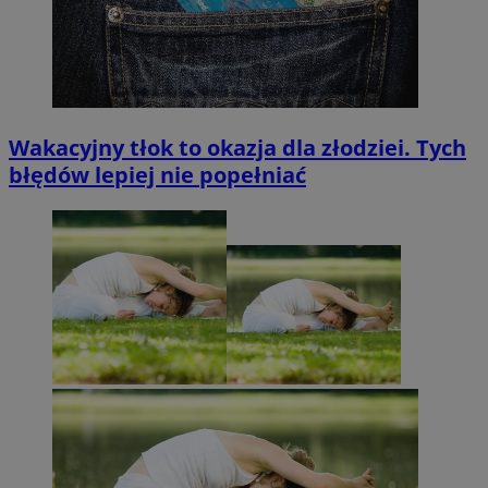
Wakacyjny tłok to okazja dla złodziei. Tych
błędów lepiej nie popełniać