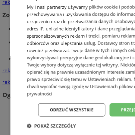
reklama
My i nasi partnerzy używamy plików cookie i podob
przechowywania i uzyskiwania dostępu do informac
Zobacz również
urządzeniu oraz do przetwarzania danych osobowych
Wiadomości kryminalne w Orzeszu
adres IP, unikalne identyfikatory i dane przeglądani
spersonalizowanych reklam i treści, pomiaru reklam i
Wiadomości lokalne
odbiorców oraz ulepszania usług.
Dostawcy stron tr
również przetwarzać Twoje dane w tych i innych cel
wykorzystywać precyzyjne dane geolokalizacyjne i c
Tworzenie stron www - Orzesze
Twoje wybory dotyczą wyłącznie tej witryny. Niekt
reklama
opierać się na prawnie uzasadnionym interesie zami
prawo sprzeciwić się temu w
Ustawieniach reklam
.
reklama
chwili wycofać swoją zgodę w
Ustawieniach plików 
prywatności
Ogłoszenia
ODRZUĆ WSZYSTKIE
PRZEJ
POKAŻ SZCZEGÓŁY