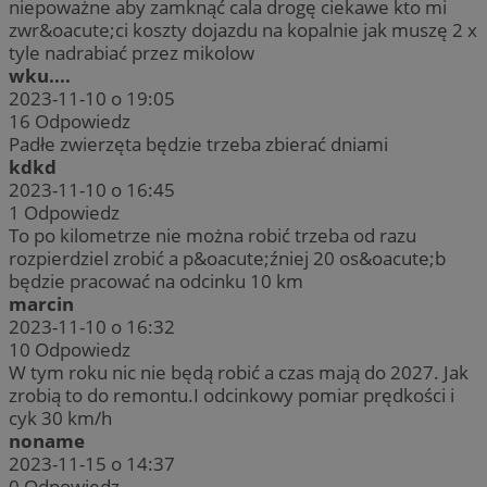
niepoważne aby zamknąć cala drogę ciekawe kto mi
zwr&oacute;ci koszty dojazdu na kopalnie jak muszę 2 x
tyle nadrabiać przez mikolow
wku....
2023-11-10 o 19:05
16
Odpowiedz
Padłe zwierzęta będzie trzeba zbierać dniami
kdkd
2023-11-10 o 16:45
1
Odpowiedz
To po kilometrze nie można robić trzeba od razu
rozpierdziel zrobić a p&oacute;źniej 20 os&oacute;b
będzie pracować na odcinku 10 km
marcin
2023-11-10 o 16:32
10
Odpowiedz
W tym roku nic nie będą robić a czas mają do 2027. Jak
zrobią to do remontu.I odcinkowy pomiar prędkości i
cyk 30 km/h
noname
2023-11-15 o 14:37
0
Odpowiedz