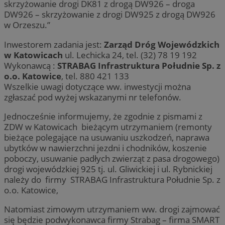
skrzyżowanie drogi DK81 z drogą DW926 – droga
DW926 – skrzyżowanie z drogi DW925 z drogą DW926
w Orzeszu.”
Inwestorem zadania jest:
Zarząd Dróg Wojewódzkich
w Katowicach
ul. Lechicka 24, tel. (32) 78 19 192
Wykonawcą :
STRABAG Infrastruktura Południe Sp. z
o.o. Katowice
, tel. 880 421 133
Wszelkie uwagi dotyczące ww. inwestycji można
zgłaszać pod wyżej wskazanymi nr telefonów.
Jednocześnie informujemy, że zgodnie z pismami z
ZDW w Katowicach bieżącym utrzymaniem (remonty
bieżące polegające na usuwaniu uszkodzeń, naprawa
ubytków w nawierzchni jezdni i chodników, koszenie
poboczy, usuwanie padłych zwierząt z pasa drogowego)
drogi wojewódzkiej 925 tj. ul. Gliwickiej i ul. Rybnickiej
należy do firmy STRABAG Infrastruktura Południe Sp. z
o.o. Katowice,
Natomiast zimowym utrzymaniem ww. drogi zajmować
się będzie podwykonawca firmy Strabag – firma SMART