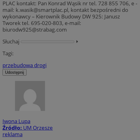
PLAC kontakt: Pan Konrad Wąsik nr tel. 728 855 706, e -
mail:
k.wasik@smartplac.pl
, kontakt bezpośredni do
wykonawcy – Kierownik Budowy DW 925: Janusz
Tworek tel. 695-020-803, e-mail:
biurodw925@strabag.com
Słuchaj
⏵︎
Tagi:
przebudowa drogi
Udostępnij
Iwona Lupa
Źródło:
UM Orzesze
reklama