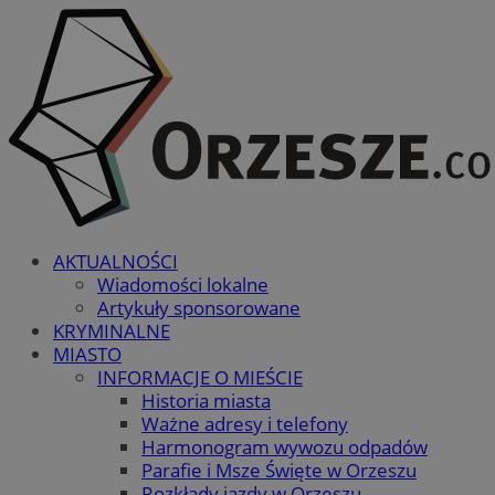
AKTUALNOŚCI
Wiadomości lokalne
Artykuły sponsorowane
KRYMINALNE
MIASTO
INFORMACJE O MIEŚCIE
Historia miasta
Ważne adresy i telefony
Harmonogram wywozu odpadów
Parafie i Msze Święte w Orzeszu
Rozkłady jazdy w Orzeszu