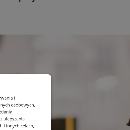
ywania i
danych osobowych,
etlania
az ulepszania
 i innych celach,