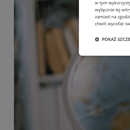
w tym wykorzysty
wyłącznie tej wi
zamiast na zgodz
chwili wycofać s
POKAŻ SZCZ
Niezbędne
Ni
Niezbędne pliki cook
zarządzanie kontem. 
Nazwa