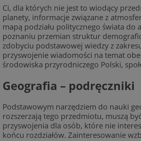
Ci, dla których nie jest to wiodący prze
Nazwa
planety, informacje związane z atmosfer
Nazwa
ustat_agfw3qpwXtz
Nazwa
mapą podziału politycznego świata do
ustat_8hezdrw6jXd
_clck
__gads
poznaniu przemian struktur demografic
openstat_12e0dbc
zdobyciu podstawowej wiedzy z zakresu
openstat_gid
_ga
MR
przyswojenie wiadomości na temat obe
openstat_axigzz1m6
środowiska przyrodniczego Polski, społ
ustat_Xljcjgyrsdcu
ANONCHK
__Secure-YNID
Geografia – podręczniki
WMF-Uniq
_clsk
ustat_b6x6h2kseuk
__Secure-
ROLLOUT_TOKEN
ustat_bl8Xwye1zkqx
Podstawowym narzędziem do nauki geogra
ustat_bt5j7dtfgm4
_ga_1ZETYXEVYH
rozszerzają tego przedmiotu, muszą być
ustat_yzw2k52aXskv
_fbp
przyswojenia dla osób, które nie inter
FCCDCF
ustat_htx5jy2dajf
końcu rozdziałów. Zainteresowanie wzb
__eoi