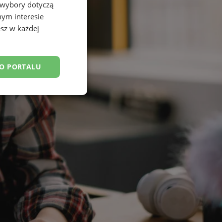
 wybory dotyczą
nym interesie
sz w każdej
DO PORTALU
esklasyfikowane
ane
owanie użytkownika i
j.