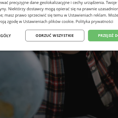
wać precyzyjne dane geolokalizacyjne i cechy urządzenia. Twoje
tryny. Niektórzy dostawcy mogą opierać się na prawnie uzasadnio
ie; masz prawo sprzeciwić się temu w
Ustawieniach reklam
. Może
woją zgodę w
Ustawieniach plików cookie
.
Polityka prywatności
EGÓŁY
ODRZUĆ WSZYSTKIE
PRZEJDŹ 
Wydajność
Targetowanie
Funkcjonalność
Ni
ezbędne
Wydajność
Targetowanie
Funkcjonalność
Niesklasyfikow
ie umożliwiają korzystanie z podstawowych funkcji strony internetowej, takich jak log
Bez niezbędnych plików cookie nie można prawidłowo korzystać ze strony internetowe
Provider
/
Okres
Opis
Domena
przechowywania