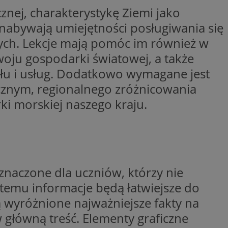
cznej, charakterystykę Ziemi jako
wywania
Opis
z nabywają umiejętności posługiwania się
ych. Lekcje mają pomóc im również w
rakcji użytkowników
u poprawy
ubleClick for
oju gospodarki światowej, a także
 strony
yświetlanie reklam
.
słu i usług. Dodatkowo wymagane jest
nalytics - co
 którego używamy
cznym, regionalnego zróżnicowania
nej usługi
owej do
zróżniania
ki morskiej naszego kraju.
 losowo
a. Jest on
w jaki sposób
ie i służy do
ygodnie
ernetowej, oraz
sesji i kampanii na
wy mógł zobaczyć
ygodnie
niem Microsoft
ażaniem funkcji i
ywania informacji o
rolować, które
tron w jedną sesję
wyświetlane
znaczone dla uczniów, którzy nie
 etapowych,
nego użytkownika
ytics do
temu informacje będą łatwiejsze do
serii produktów
ą wyróżnione najważniejsze fakty na
rznej przez
sie rzeczywistym od
główną treść. Elementy graficzne
aangażowania