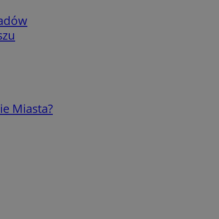
adów
szu
ie Miasta?