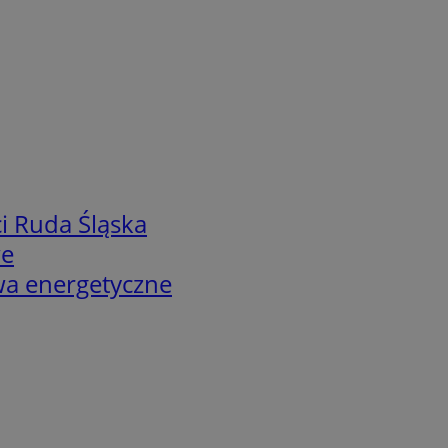
i Ruda Śląska
we
twa energetyczne