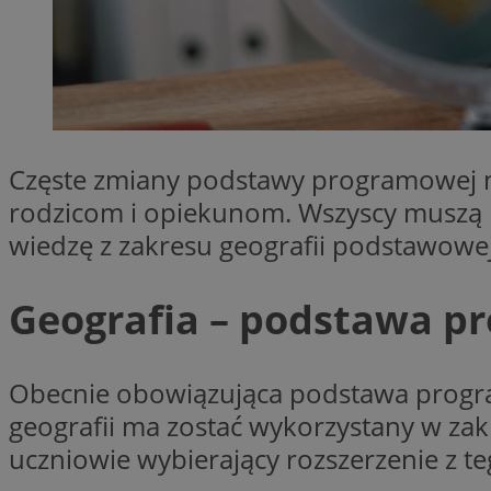
SessID
QeSessID
MvSessID
VISITOR_PRIVACY_
Częste zmiany podstawy programowej m
rodzicom i opiekunom. Wszyscy muszą b
wiedzę z zakresu geografii podstawow
__cf_bm
Geografia – podstawa 
CookieScriptConse
Obecnie obowiązująca podstawa progr
__cf_bm
geografii ma zostać wykorzystany w za
uczniowie wybierający rozszerzenie z t