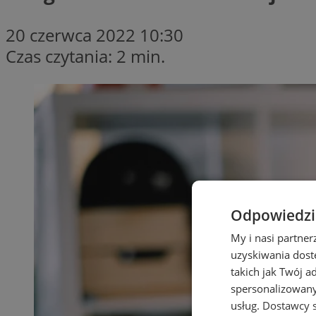
20 czerwca 2022 10:30
Czas czytania: 2 min.
Odpowiedzia
My i nasi partne
uzyskiwania dost
takich jak Twój a
spersonalizowanyc
usług.
Dostawcy s