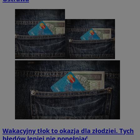
Wakacyjny tłok to okazja dla złodziei. Tych
błędów lepiej nie popełniać