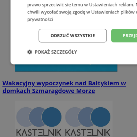
prawo sprzeciwić się temu w
Ustawieniach reklam
.
chwili wycofać swoją zgodę w
Ustawieniach plików 
prywatności
ODRZUĆ WSZYSTKIE
PRZEJ
POKAŻ SZCZEGÓŁY
Niezbędne
Wydajność
Targetowani
Wakacyjny wypoczynek nad Bałtykiem w
Niesklasyfikowane
domkach Szmaragdowe Morze
Niezbędne
Wydajność
Targetowanie
Funkcjonalno