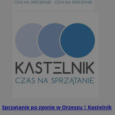
Niezbędne pliki cookie umożliwiają korzystanie z podstawowych fun
takich jak logowanie użytkownika i zarządzanie kontem. Bez niezb
można prawidłowo korzystać ze strony internetowej.
Provider
/
Okres
Nazwa
Domena
przechowywan
SessID
orzesze.com.pl
1 rok
QeSessID
orzesze.com.pl
1 rok
MvSessID
orzesze.com.pl
1 rok
VISITOR_PRIVACY_METADATA
5 miesięcy 4
YouTube
tygodnie
.youtube.com
Sprzątanie po zgonie w Orzeszu | Kastelnik