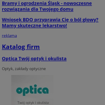
Bramy i ogrodzenia Śląsk - nowoczesne
rozwiązania dla Twojego domu
Wniosek BDO przyprawia Cię o ból głowy?
Mamy skuteczne lekarstwo!
reklama
__cf_bm
29 minut 55
Cloudflare
sekund
Inc.
.twitter.com
Katalog firm
Optica Twój optyk i okulista
Optyk, zakłady optyczne
Nazwa
Provider
/
Dome
Provider
/
Okres
Nazwa
Opis
Domena
przechowywania
ustat_agfw3qpwXtzumy9y6uj2bdltvfr72d
.ustat.info
Provider
/
Okres
Nazwa
Op
_clck
.orzesze.com.pl
11 miesięcy 4
Ten pl
Domena
przechowywania