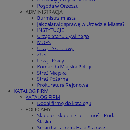
Pogoda w Orzeszu
ADMINISTRACJA
Burmistrz miasta
Jak załatwić sprawę w Urzędzie Miasta?
INSTYTUCJE
Urząd Stanu Cywilnego
MOPS
Urząd Skarbowy
ZUS
Urząd Pracy
Komenda Miejska Policji
Straż Miejska
Straż Pożarna
Prokuratura Rejonowa
KATALOG FIRM
KATALOG FIRM
Dodaj firmę do katalogu
POLECAMY
Skup.io - skup nieruchomości Ruda
Śląska
Smarthalls.com - Hale Stalowe