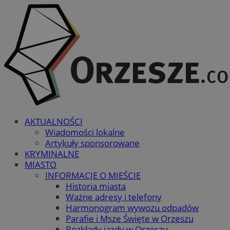
AKTUALNOŚCI
Wiadomości lokalne
Artykuły sponsorowane
KRYMINALNE
MIASTO
INFORMACJE O MIEŚCIE
Historia miasta
Ważne adresy i telefony
Harmonogram wywozu odpadów
Parafie i Msze Święte w Orzeszu
Rozkłady jazdy w Orzeszu