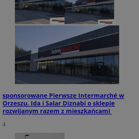
sponsorowane
Pierwsze Intermarché w
Orzeszu. Ida i Salar Diznabi o sklepie
rozwijanym razem z mieszkańcami
4