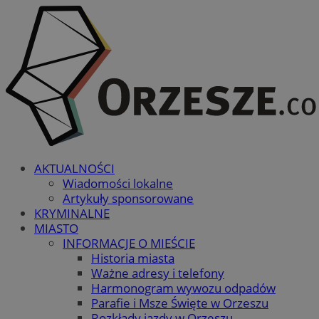
AKTUALNOŚCI
Wiadomości lokalne
Artykuły sponsorowane
KRYMINALNE
MIASTO
INFORMACJE O MIEŚCIE
Historia miasta
Ważne adresy i telefony
Harmonogram wywozu odpadów
Parafie i Msze Święte w Orzeszu
Rozkłady jazdy w Orzeszu