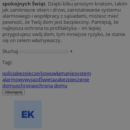
spokojnych Świąt
. Dzięki kilku prostym krokom, takim
jak zamknięcie okien i drzwi, zainstalowanie systemu
alarmowego i współpracy z sąsiadami, możesz mieć
pewność, że Twój dom jest bezpieczny. Pamiętaj, że
najlepsza ochrona to profilaktyka – im lepiej
przygotujesz swój dom, tym mniejsze ryzyko, że stanie
się on celem włamywaczy.
Słuchaj
⏵︎
Tagi:
policja
bezpieczeństwo
włamanie
system
alarmowy
wyjazd
Święta
zabezpieczenie
domu
ochrona
ochrona domu
Udostępnij