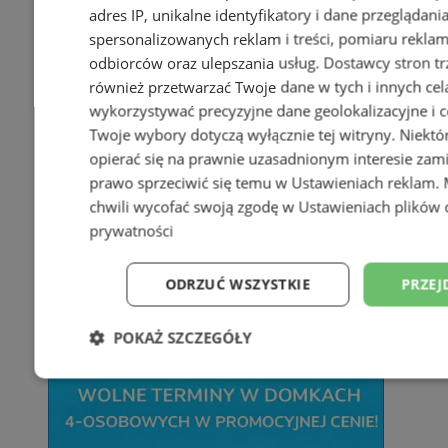
adres IP, unikalne identyfikatory i dane przeglądani
spersonalizowanych reklam i treści, pomiaru reklam i
odbiorców oraz ulepszania usług.
Dostawcy stron tr
również przetwarzać Twoje dane w tych i innych cel
wykorzystywać precyzyjne dane geolokalizacyjne i c
Twoje wybory dotyczą wyłącznie tej witryny. Niekt
opierać się na prawnie uzasadnionym interesie zami
prawo sprzeciwić się temu w
Ustawieniach reklam
.
chwili wycofać swoją zgodę w
Ustawieniach plików 
prywatności
ODRZUĆ WSZYSTKIE
PRZEJ
POKAŻ SZCZEGÓŁY
Niezbędne
Wydajność
Targetowani