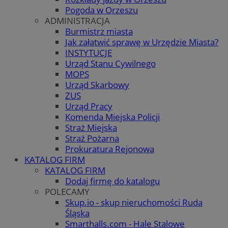
Pogoda w Orzeszu
ADMINISTRACJA
Burmistrz miasta
Jak załatwić sprawę w Urzędzie Miasta?
INSTYTUCJE
Urząd Stanu Cywilnego
MOPS
Urząd Skarbowy
ZUS
Urząd Pracy
Komenda Miejska Policji
Straż Miejska
Straż Pożarna
Prokuratura Rejonowa
KATALOG FIRM
KATALOG FIRM
Dodaj firmę do katalogu
POLECAMY
Skup.io - skup nieruchomości Ruda
Śląska
Smarthalls.com - Hale Stalowe