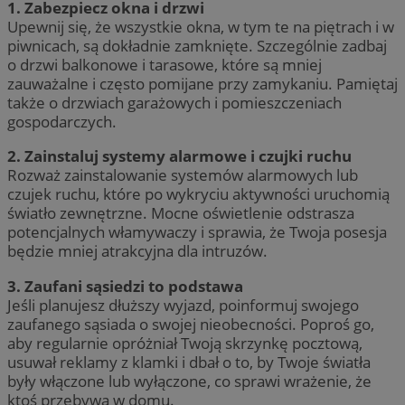
1. Zabezpiecz okna i drzwi
Upewnij się, że wszystkie okna, w tym te na piętrach i w
piwnicach, są dokładnie zamknięte. Szczególnie zadbaj
o drzwi balkonowe i tarasowe, które są mniej
zauważalne i często pomijane przy zamykaniu. Pamiętaj
także o drzwiach garażowych i pomieszczeniach
gospodarczych.
2. Zainstaluj systemy alarmowe i czujki ruchu
Rozważ zainstalowanie systemów alarmowych lub
czujek ruchu, które po wykryciu aktywności uruchomią
światło zewnętrzne. Mocne oświetlenie odstrasza
potencjalnych włamywaczy i sprawia, że Twoja posesja
będzie mniej atrakcyjna dla intruzów.
3. Zaufani sąsiedzi to podstawa
Jeśli planujesz dłuższy wyjazd, poinformuj swojego
zaufanego sąsiada o swojej nieobecności. Poproś go,
aby regularnie opróżniał Twoją skrzynkę pocztową,
usuwał reklamy z klamki i dbał o to, by Twoje światła
były włączone lub wyłączone, co sprawi wrażenie, że
ktoś przebywa w domu.