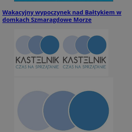
Niesklasyfikowane
Wakacyjny wypoczynek nad Bałtykiem w
domkach Szmaragdowe Morze
Niezbędne
Wydajność
Targetowanie
Funkcjonalno
Niezbędne pliki cookie umożliwiają korzystanie z podstawowych fun
takich jak logowanie użytkownika i zarządzanie kontem. Bez niezb
można prawidłowo korzystać ze strony internetowej.
Provider
/
Okres
Nazwa
Domena
przechowywan
SessID
orzesze.com.pl
1 rok
QeSessID
orzesze.com.pl
1 rok
MvSessID
orzesze.com.pl
1 rok