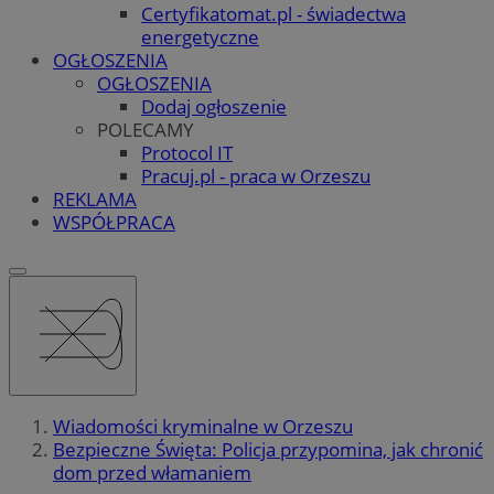
Certyfikatomat.pl - świadectwa
energetyczne
OGŁOSZENIA
OGŁOSZENIA
Dodaj ogłoszenie
POLECAMY
Protocol IT
Pracuj.pl - praca w Orzeszu
REKLAMA
WSPÓŁPRACA
Wiadomości kryminalne w Orzeszu
Bezpieczne Święta: Policja przypomina, jak chronić
dom przed włamaniem