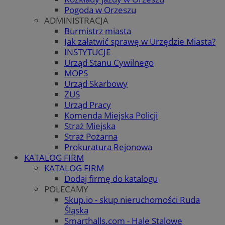
Pogoda w Orzeszu
ADMINISTRACJA
Burmistrz miasta
Jak załatwić sprawę w Urzędzie Miasta?
INSTYTUCJE
Urząd Stanu Cywilnego
MOPS
Urząd Skarbowy
ZUS
Urząd Pracy
Komenda Miejska Policji
Straż Miejska
Straż Pożarna
Prokuratura Rejonowa
KATALOG FIRM
KATALOG FIRM
Dodaj firmę do katalogu
POLECAMY
Skup.io - skup nieruchomości Ruda
Śląska
Smarthalls.com - Hale Stalowe