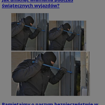
świątecznych wyjazdów?
VISITOR_PRIVACY_METADATA
5 miesięcy 4
YouTube
tygodnie
.youtube.com
Google Privacy Policy
Pamiętajmy o naszym bezpieczeństwie w