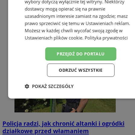
wybory dotyczą wyłącznie tej witryny. Niektórzy
dostawcy mogą opierać się na prawnie
uzasadnionym interesie zamiast na zgodzie; masz
prawo sprzeciwić się temu w
Ustawieniach reklam
.
Możesz w każdej chwili wycofać swoją zgodę w
Ustawieniach plików cookie
.
Polityka prywatności
PRZEJDŹ DO PORTALU
ODRZUĆ WSZYSTKIE
POKAŻ SZCZEGÓŁY
Niezbędne
Wydajność
Targetowanie
Policja radzi, jak chronić altanki i ogródki
Funkcjonalność
Niesklasyfikowane
działkowe przed włamaniem