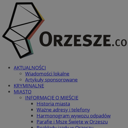
AKTUALNOŚCI
Wiadomości lokalne
Artykuły sponsorowane
KRYMINALNE
MIASTO
INFORMACJE O MIEŚCIE
Historia miasta
Ważne adresy i telefony
Harmonogram wywozu odpadów
Parafie i Msze Święte w Orzeszu
Rozkłady jazdy w Orzeszu