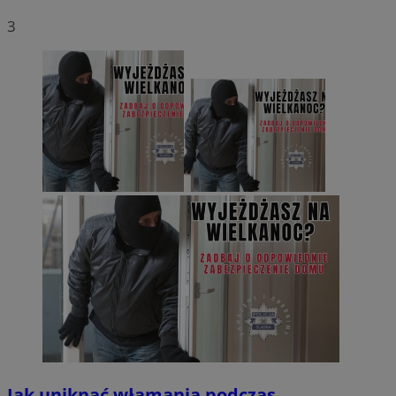
3
Niezbędne
Wydajność
Targetowanie
Funkcjonalność
Niesklasyfikowane
Niezbędne pliki cookie umożliwiają korzystanie z podstawowych
funkcji strony internetowej, takich jak logowanie użytkownika i
zarządzanie kontem. Bez niezbędnych plików cookie nie można
prawidłowo korzystać ze strony internetowej.
Provider
/
Okres
Nazwa
Domena
przechowywani
SessID
orzesze.com.pl
1 rok
QeSessID
orzesze.com.pl
1 rok
MvSessID
orzesze.com.pl
1 rok
Jak uniknąć włamania podczas