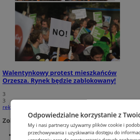
Walentynkowy protest mieszkańców
Orzesza. Rynek będzie zablokowany!
3
3
reklama
Odpowiedzialne korzystanie z Twoi
Zobacz również
My i nasi partnerzy używamy plików cookie i podob
przechowywania i uzyskiwania dostępu do informac
Wiadomości kryminalne w Orzeszu
urządzeniu oraz do przetwarzania danych osobowych