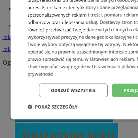
adres IP, unikalne identyfikatory i dane przeglądani
Wiadomości lokalne
spersonalizowanych reklam i treści, pomiaru reklam i
odbiorców oraz ulepszania usług.
Dostawcy stron tr
Tworzenie stron www - Orzesze
również przetwarzać Twoje dane w tych i innych cel
reklama
wykorzystywać precyzyjne dane geolokalizacyjne i c
Twoje wybory dotyczą wyłącznie tej witryny. Niekt
reklama
opierać się na prawnie uzasadnionym interesie zami
prawo sprzeciwić się temu w
Ustawieniach reklam
.
Ogłoszenia
chwili wycofać swoją zgodę w
Ustawieniach plików 
prywatności
ODRZUĆ WSZYSTKIE
PRZEJ
POKAŻ SZCZEGÓŁY
Niezbędne
Wydajność
Targetowani