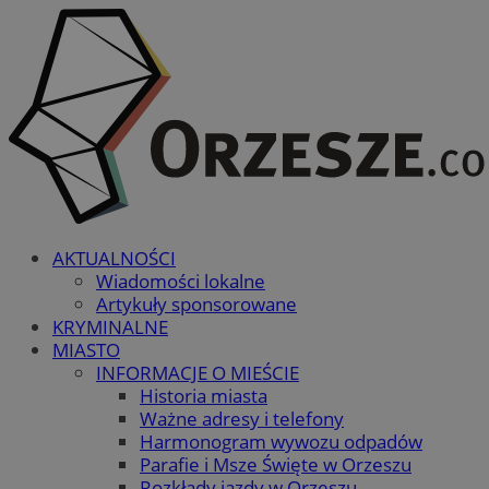
AKTUALNOŚCI
Wiadomości lokalne
Artykuły sponsorowane
KRYMINALNE
MIASTO
INFORMACJE O MIEŚCIE
Historia miasta
Ważne adresy i telefony
Harmonogram wywozu odpadów
Parafie i Msze Święte w Orzeszu
Rozkłady jazdy w Orzeszu