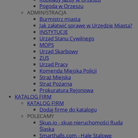
Pogoda w Orzeszu
ADMINISTRACJA
Burmistrz miasta
Jak załatwić sprawę w Urzędzie Miasta?
INSTYTUCJE
Urząd Stanu Cywilnego
MOPS
Urząd Skarbowy
ZUS
Urząd Pracy
Komenda Miejska Policji
Straż Miejska
Straż Pożarna
Prokuratura Rejonowa
KATALOG FIRM
KATALOG FIRM
Dodaj firmę do katalogu
POLECAMY
Skup.io - skup nieruchomości Ruda
Śląska
Smarthalls.com - Hale Stalowe