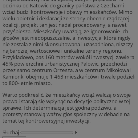
odcinku od Katowic do granicy państwa z Czechami
wciąż budzi kontrowersje i obawy mieszkańców. Mimo
wielu obietnic i deklaracji ze strony obecnie rządzącej
koalicji, projekt ten jest nadal procedowany, a nawet
przyśpiesza. Mieszkańcy uważają, że ignorowanie ich
głosów jest niedopuszczalne, a inwestycja, która nigdy
nie została z nimi skonsultowana i uzasadniona, niszczy
najbardziej wartościowe i unikalne tereny regionu.
Przykładowo, pas 160 metrów wokół inwestycji zawiera
45% powierzchni urbanistycznej Palowic, przechodzi
przez samo centrum Orzesza, a w centrum Mikołowa i
Kamionki obejmuje 1 463 mieszkańców i trwale podzieli
to 800-letnie miasto.
Warto podkreślić, że mieszkańcy wciąż walczą o swoje
prawa i starają się wpłynąć na decyzje polityczne w tej
sprawie. Ich determinacja jest godna podziwu, a
protesty stanowią ważny głos społeczny w debacie na
temat tej kontrowersyjnej inwestycji.
Słuchaj
⏵︎