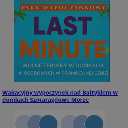
Niesklasyfikowane
Niezbędne
Wydajność
Targetowanie
Funkcjonalno
Niezbędne pliki cookie umożliwiają korzystanie z podstawowych fun
takich jak logowanie użytkownika i zarządzanie kontem. Bez niezb
można prawidłowo korzystać ze strony internetowej.
Provider
/
Okres
Nazwa
Domena
przechowywan
SessID
orzesze.com.pl
1 rok
Wakacyjny wypoczynek nad Bałtykiem w
domkach Szmaragdowe Morze
QeSessID
orzesze.com.pl
1 rok
MvSessID
orzesze.com.pl
1 rok