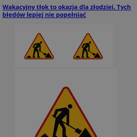
Wakacyjny tłok to okazja dla złodziei. Tych
błędów lepiej nie popełniać