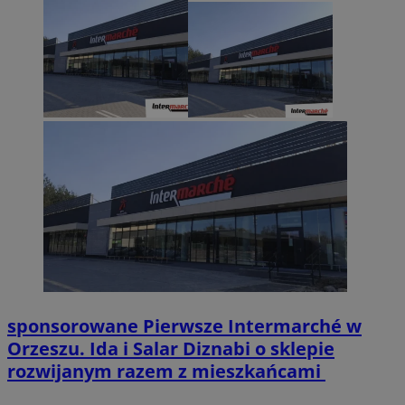
sponsorowane
Pierwsze Intermarché w
Orzeszu. Ida i Salar Diznabi o sklepie
rozwijanym razem z mieszkańcami