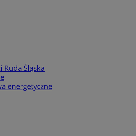
i Ruda Śląska
we
twa energetyczne