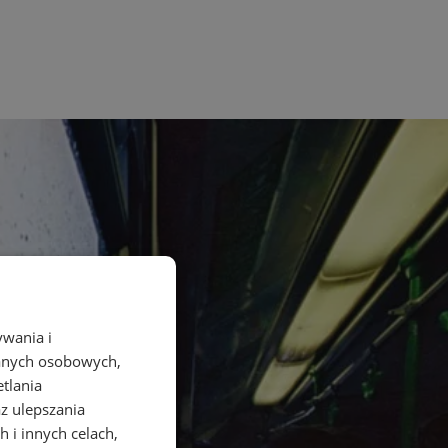
ywania i
danych osobowych,
etlania
az ulepszania
 i innych celach,