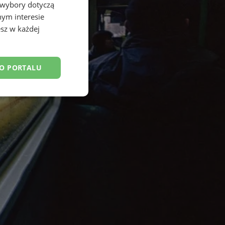
 wybory dotyczą
nym interesie
sz w każdej
DO PORTALU
esklasyfikowane
ane
owanie użytkownika i
j.