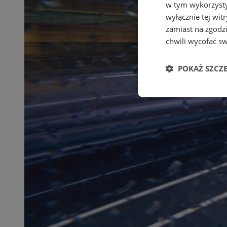
w tym wykorzysty
wyłącznie tej wi
zamiast na zgodz
chwili wycofać s
POKAŻ SZCZ
Niezbędne
Ni
Niezbędne pliki cook
zarządzanie kontem. 
Nazwa