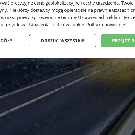
wać precyzyjne dane geolokalizacyjne i cechy urządzenia. Twoje
tryny. Niektórzy dostawcy mogą opierać się na prawnie uzasadnio
ie; masz prawo sprzeciwić się temu w
Ustawieniach reklam
. Może
woją zgodę w
Ustawieniach plików cookie
.
Polityka prywatności
EGÓŁY
ODRZUĆ WSZYSTKIE
PRZEJDŹ 
Wydajność
Targetowanie
Funkcjonalność
Ni
ezbędne
Wydajność
Targetowanie
Funkcjonalność
Niesklasyfikow
ie umożliwiają korzystanie z podstawowych funkcji strony internetowej, takich jak log
Bez niezbędnych plików cookie nie można prawidłowo korzystać ze strony internetowe
Provider
/
Okres
Opis
Domena
przechowywania