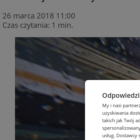
26 marca 2018 11:00
Czas czytania: 1 min.
Odpowiedzia
My i nasi partne
uzyskiwania dost
takich jak Twój a
spersonalizowanyc
usług.
Dostawcy s