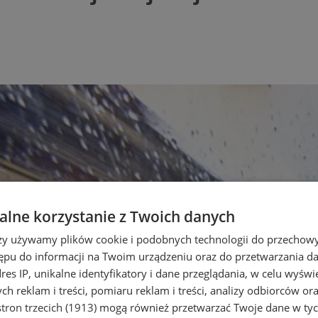
lne korzystanie z Twoich danych
rzy używamy plików cookie i podobnych technologii do przechow
ępu do informacji na Twoim urządzeniu oraz do przetwarzania 
dres IP, unikalne identyfikatory i dane przeglądania, w celu wyświ
h reklam i treści, pomiaru reklam i treści, analizy odbiorców or
tron trzecich (1913)
mogą również przetwarzać Twoje dane w tych