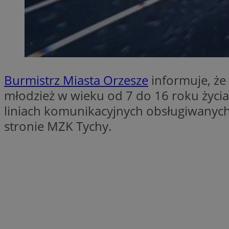
SessID
QeSessID
MvSessID
VISITOR_PRIVACY_
Burmistrz Miasta Orzesze
informuje, że 
młodzież w wieku od 7 do 16 roku życi
liniach komunikacyjnych obsługiwanych
__cf_bm
stronie MZK Tychy.
CookieScriptConse
__cf_bm