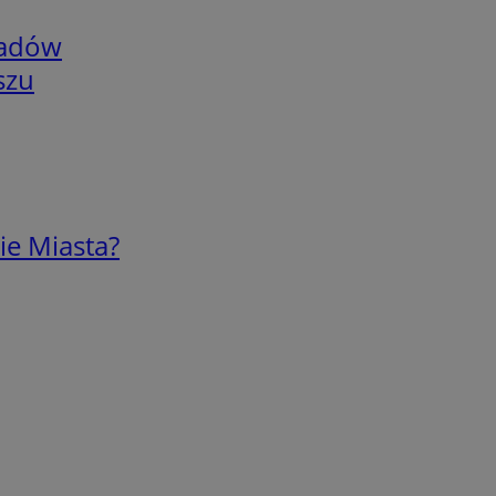
adów
szu
ie Miasta?