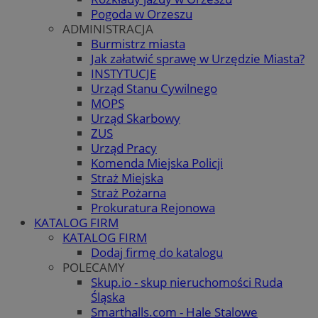
Pogoda w Orzeszu
ADMINISTRACJA
Burmistrz miasta
Jak załatwić sprawę w Urzędzie Miasta?
INSTYTUCJE
Urząd Stanu Cywilnego
MOPS
Urząd Skarbowy
ZUS
Urząd Pracy
Komenda Miejska Policji
Straż Miejska
Straż Pożarna
Prokuratura Rejonowa
KATALOG FIRM
KATALOG FIRM
Dodaj firmę do katalogu
POLECAMY
Skup.io - skup nieruchomości Ruda
Śląska
Smarthalls.com - Hale Stalowe