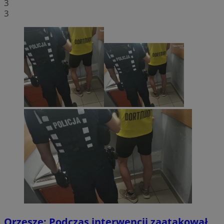
3
3
Orzesze: Podczas interwencji zaatakował