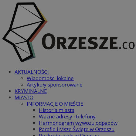
AKTUALNOŚCI
Wiadomości lokalne
Artykuły sponsorowane
KRYMINALNE
MIASTO
INFORMACJE O MIEŚCIE
Historia miasta
Ważne adresy i telefony
Harmonogram wywozu odpadów
Parafie i Msze Święte w Orzeszu
Rozkłady jazdy w Orzeszu