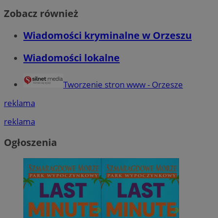
powsze
__Secure-YNID
.youtube.com
Mi
Corporation
anality
uż
Zobacz również
.c.clarity.ms
cookie
wy
unikal
WMF-Uniq
.upload.wikimed
in
poprze
we
Wiadomości kryminalne w Orzeszu
wygene
identyf
ANONCHK
ustat_b6x6h2kseuk2tnayz1yq0c5x0g5d7c
9 minut 55
.ustat.info
Te
Microsoft
uwzglę
sekund
in
Corporation
Wiadomości lokalne
żądaniu
sp
ustat_bl8Xwye1zkqx6rf800s01crczl447d
.ustat.info
.c.clarity.ms
służy 
ko
dotycz
in
ustat_bt5j7dtfgm4iqdb9lweganf552c5ln
.ustat.info
sesji i
re
Tworzenie stron www - Orzesze
raport
ko
ustat_yzw2k52aXskvi8i0hgkckdzsp1lfus
.ustat.info
pr
_clsk
1 dzień
Ten pli
Microsoft
wi
ustat_htx5jy2dajf03j3m8p1ccx5p87i1mq
.ustat.info
reklama
oprogr
orzesze.com.pl
Clarity
__Secure-
.youtube.com
5 miesięcy 4
Uż
używa
reklama
ROLLOUT_TOKEN
tygodnie
za
informa
fu
łączen
ek
w jedn
Ogłoszenia
P
celów 
ko
fu
_ga_1ZETYXEVYH
.orzesze.com.pl
1 rok 1 miesiąc
Ten pl
in
przez 
uż
utrzym
te
et
FCCDCF
.orzesze.com.pl
1 rok
Ten pl
sp
analiz
da
operat
po
__eoi
.orzesze.com.pl
5 miesięcy 4
Ten pl
_fbp
2 miesiące 4
Uż
Meta Platform