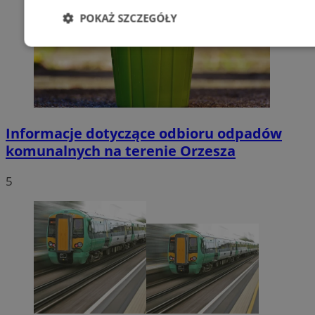
POKAŻ SZCZEGÓŁY
Niezbędne
Wydajność
Targetowani
Niesklasyfikowane
Informacje dotyczące odbioru odpadów
komunalnych na terenie Orzesza
5
Niezbędne
Wydajność
Targetowanie
Funkcjonalno
Niezbędne pliki cookie umożliwiają korzystanie z podstawowych fun
takich jak logowanie użytkownika i zarządzanie kontem. Bez niezb
można prawidłowo korzystać ze strony internetowej.
Provider
/
Okres
Nazwa
Domena
przechowywan
SessID
orzesze.com.pl
1 rok