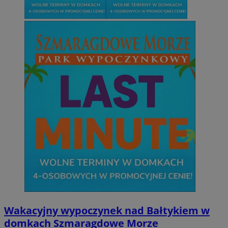
tygodnie
nagryw
tygodnie
do
Inc.
użytkow
pr
.orzesze.com.pl
stroną
ta
popraw
cz
użytko
r
wydajn
ze
_clsk
23 godziny 59
Ten pli
Microsoft
MUID
1 rok
Te
Microsoft
minut
oprogr
.orzesze.com.pl
po
Corporation
Clarity
pr
.bing.com
używa
un
informa
uż
łączen
us
w jedn
w
celów 
fi
Po
ustat_gid
.ustat.info
1 rok
Ten pl
sy
zbieran
ró
odwied
Mi
strony
śl
jakie s
odwied
MUID
1 rok
Te
Microsoft
błędac
po
Corporation
intern
pr
.clarity.ms
mogą b
un
celu p
uż
intern
us
zaanga
w
fi
Wakacyjny wypoczynek nad Bałtykiem w
__gpi
.orzesze.com.pl
1 rok
Ten pli
Po
prawd
sy
domkach Szmaragdowe Morze
śledzen
ró