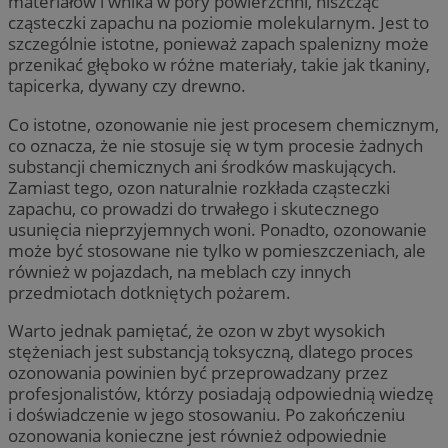
materiałów i wnika w pory powierzchni, niszcząc
cząsteczki zapachu na poziomie molekularnym. Jest to
szczególnie istotne, ponieważ zapach spalenizny może
przenikać głęboko w różne materiały, takie jak tkaniny,
tapicerka, dywany czy drewno.
Co istotne, ozonowanie nie jest procesem chemicznym,
co oznacza, że nie stosuje się w tym procesie żadnych
substancji chemicznych ani środków maskujących.
Zamiast tego, ozon naturalnie rozkłada cząsteczki
zapachu, co prowadzi do trwałego i skutecznego
usunięcia nieprzyjemnych woni. Ponadto, ozonowanie
może być stosowane nie tylko w pomieszczeniach, ale
również w pojazdach, na meblach czy innych
przedmiotach dotkniętych pożarem.
Warto jednak pamiętać, że ozon w zbyt wysokich
stężeniach jest substancją toksyczną, dlatego proces
ozonowania powinien być przeprowadzany przez
profesjonalistów, którzy posiadają odpowiednią wiedzę
i doświadczenie w jego stosowaniu. Po zakończeniu
ozonowania konieczne jest również odpowiednie