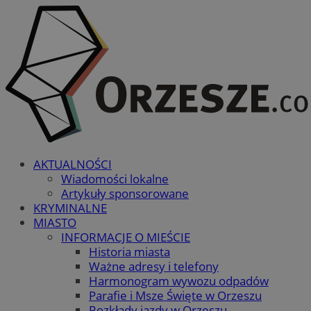
AKTUALNOŚCI
Wiadomości lokalne
Artykuły sponsorowane
KRYMINALNE
MIASTO
INFORMACJE O MIEŚCIE
Historia miasta
Ważne adresy i telefony
Harmonogram wywozu odpadów
Parafie i Msze Święte w Orzeszu
Rozkłady jazdy w Orzeszu