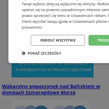
Twoje wybory dotyczą wyłącznie tej witryny. Niekt
opierać się na prawnie uzasadnionym interesie zami
prawo sprzeciwić się temu w
Ustawieniach reklam
.
chwili wycofać swoją zgodę w
Ustawieniach plików 
prywatności
ODRZUĆ WSZYSTKIE
PRZEJ
POKAŻ SZCZEGÓŁY
Niezbędne
Wydajność
Targetowani
Niesklasyfikowane
Wakacyjny wypoczynek nad Bałtykiem w
domkach Szmaragdowe Morze