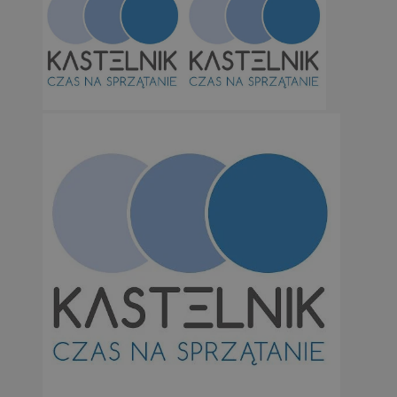
Niezbędne
Wydajność
Targetowanie
Funkcjonalno
Niezbędne pliki cookie umożliwiają korzystanie z podstawowych fun
takich jak logowanie użytkownika i zarządzanie kontem. Bez niezb
można prawidłowo korzystać ze strony internetowej.
Provider
/
Okres
Nazwa
Domena
przechowywan
SessID
orzesze.com.pl
1 rok
QeSessID
orzesze.com.pl
1 rok
MvSessID
orzesze.com.pl
1 rok
VISITOR_PRIVACY_METADATA
5 miesięcy 4
YouTube
tygodnie
.youtube.com