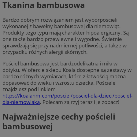
Tkanina bambusowa
Bardzo dobrym rozwiązaniem jest wybórpościeli
wykonanej z bawełny bambusowej dla niemowląt.
Produkty tego typu mają charakter hipoalergiczny. Są
one także bardzo przewiewne i wygodne. Świetnie
sprawdzają się przy nadmiernej potliwości, a także w
przypadku różnych alergii skórnych.
Pościel bambusowa jest bardzodelikatna i miła w
dotyku. W ofercie sklepu Koala dostępne są zestawy w
bardzo różnych wymiarach, które z łatwością można
dopasować do wieku i wzrostu dziecka. Pościele
znajdziesz pod linkiem
https://koalahm.com/posciel/posciel-dla-dzieci/posciel-
dla-niemowlaka
. Polecam zajrzyj teraz i je zobacz!
Najważniejsze cechy pościeli
bambusowej