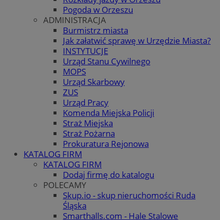
Pogoda w Orzeszu
ADMINISTRACJA
Burmistrz miasta
Jak załatwić sprawę w Urzędzie Miasta?
INSTYTUCJE
Urząd Stanu Cywilnego
MOPS
Urząd Skarbowy
ZUS
Urząd Pracy
Komenda Miejska Policji
Straż Miejska
Straż Pożarna
Prokuratura Rejonowa
KATALOG FIRM
KATALOG FIRM
Dodaj firmę do katalogu
POLECAMY
Skup.io - skup nieruchomości Ruda
Śląska
Smarthalls.com - Hale Stalowe