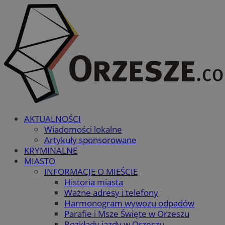
AKTUALNOŚCI
Wiadomości lokalne
Artykuły sponsorowane
KRYMINALNE
MIASTO
INFORMACJE O MIEŚCIE
Historia miasta
Ważne adresy i telefony
Harmonogram wywozu odpadów
Parafie i Msze Święte w Orzeszu
Rozkłady jazdy w Orzeszu