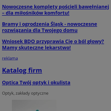
CookieScriptConsent
4 tygodnie 2 d
CookieScript
orzesze.com.pl
Nowoczesne komplety pościeli bawełnianej
– dla miłośników komfortu!
Bramy i ogrodzenia Śląsk - nowoczesne
rozwiązania dla Twojego domu
Wniosek BDO przyprawia Cię o ból głowy?
Mamy skuteczne lekarstwo!
__cf_bm
29 minut 55
Cloudflare
sekund
Inc.
.twitter.com
reklama
Katalog firm
Optica Twój optyk i okulista
Optyk, zakłady optyczne
Nazwa
Provider
/
Dome
Provider
/
Okres