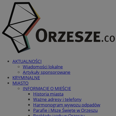
AKTUALNOŚCI
Wiadomości lokalne
Artykuły sponsorowane
KRYMINALNE
MIASTO
INFORMACJE O MIEŚCIE
Historia miasta
Ważne adresy i telefony
Harmonogram wywozu odpadów
Parafie i Msze Święte w Orzeszu
Rozkłady jazdy w Orzeszu