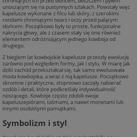
chroniących ich przed słońcem, deszczem i pyłem
unoszącym się na pustynnych szlakach. Powstały więc
kapelusze wykonane z filcu lub skóry, z szerokimi
rondami chroniącymi twarz i oczy przed palącym
słońcem. Początkowo były to proste, funkcjonalne
nakrycia głowy, ale z czasem stały się one również
elementem odróżniającym jednego kowboja od
drugiego.
Z biegiem lat kowbojskie kapelusze przeszły ewolucję
zarówno pod względem formy, jak i stylu. W miarę jak
dziki zachód przekształcał się, tak samo ewoluowała
moda kowbojska, a wraz z nią kapelusze. Początkowo
skromne i praktyczne, stopniowo zaczęły nabierać
ozdób i detali, które podkreślały indywidualność
noszącego. Kowboje często zdobili swoje
kapeluszepiórami, taśmami, a nawet monetami lub
innymi osobistymi pamiątkami.
Symbolizm i styl