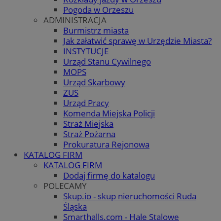
Pogoda w Orzeszu
ADMINISTRACJA
Burmistrz miasta
Jak załatwić sprawę w Urzędzie Miasta?
INSTYTUCJE
Urząd Stanu Cywilnego
MOPS
Urząd Skarbowy
ZUS
Urząd Pracy
Komenda Miejska Policji
Straż Miejska
Straż Pożarna
Prokuratura Rejonowa
KATALOG FIRM
KATALOG FIRM
Dodaj firmę do katalogu
POLECAMY
Skup.io - skup nieruchomości Ruda
Śląska
Smarthalls.com - Hale Stalowe