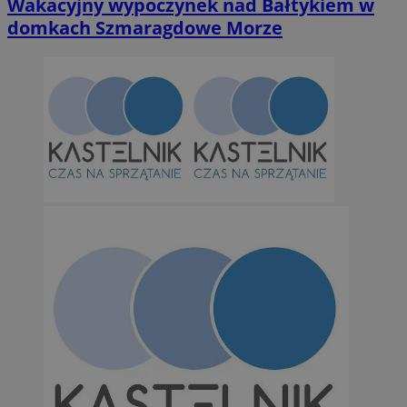
Wakacyjny wypoczynek nad Bałtykiem w
domkach Szmaragdowe Morze
Niezbędne
Wydajność
Targetowanie
Funkcjonalno
Niezbędne pliki cookie umożliwiają korzystanie z podstawowych fun
takich jak logowanie użytkownika i zarządzanie kontem. Bez niezb
można prawidłowo korzystać ze strony internetowej.
Provider
/
Okres
Nazwa
Domena
przechowywan
SessID
orzesze.com.pl
1 rok
QeSessID
orzesze.com.pl
1 rok
MvSessID
orzesze.com.pl
1 rok
VISITOR_PRIVACY_METADATA
5 miesięcy 4
YouTube
tygodnie
.youtube.com