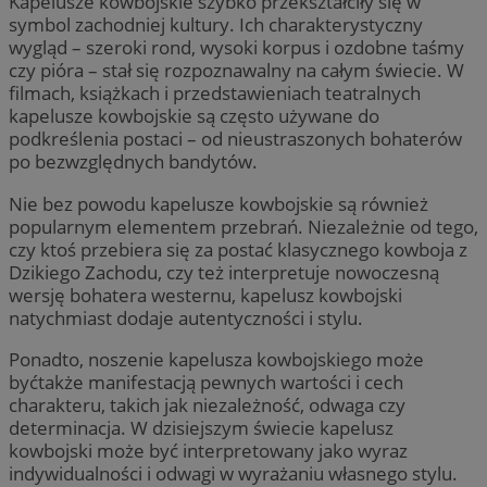
Kapelusze kowbojskie szybko przekształciły się w
symbol zachodniej kultury. Ich charakterystyczny
wygląd – szeroki rond, wysoki korpus i ozdobne taśmy
czy pióra – stał się rozpoznawalny na całym świecie. W
filmach, książkach i przedstawieniach teatralnych
kapelusze kowbojskie są często używane do
podkreślenia postaci – od nieustraszonych bohaterów
po bezwzględnych bandytów.
Nie bez powodu kapelusze kowbojskie są również
popularnym elementem przebrań. Niezależnie od tego,
czy ktoś przebiera się za postać klasycznego kowboja z
Dzikiego Zachodu, czy też interpretuje nowoczesną
wersję bohatera westernu, kapelusz kowbojski
natychmiast dodaje autentyczności i stylu.
Ponadto, noszenie kapelusza kowbojskiego może
byćtakże manifestacją pewnych wartości i cech
charakteru, takich jak niezależność, odwaga czy
determinacja. W dzisiejszym świecie kapelusz
kowbojski może być interpretowany jako wyraz
indywidualności i odwagi w wyrażaniu własnego stylu.