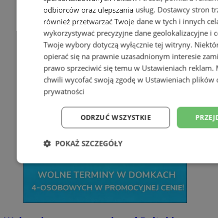
odbiorców oraz ulepszania usług.
Dostawcy stron tr
również przetwarzać Twoje dane w tych i innych cel
wykorzystywać precyzyjne dane geolokalizacyjne i c
Twoje wybory dotyczą wyłącznie tej witryny. Niekt
opierać się na prawnie uzasadnionym interesie zami
prawo sprzeciwić się temu w
Ustawieniach reklam
.
chwili wycofać swoją zgodę w
Ustawieniach plików 
prywatności
ODRZUĆ WSZYSTKIE
PRZEJ
POKAŻ SZCZEGÓŁY
Niezbędne
Wydajność
Targetowani
Niesklasyfikowane