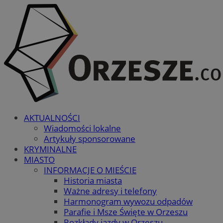
AKTUALNOŚCI
Wiadomości lokalne
Artykuły sponsorowane
KRYMINALNE
MIASTO
INFORMACJE O MIEŚCIE
Historia miasta
Ważne adresy i telefony
Harmonogram wywozu odpadów
Parafie i Msze Święte w Orzeszu
Rozkłady jazdy w Orzeszu