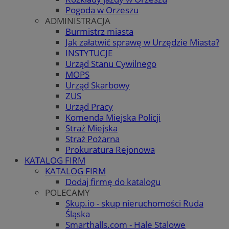
Pogoda w Orzeszu
ADMINISTRACJA
Burmistrz miasta
Jak załatwić sprawę w Urzędzie Miasta?
INSTYTUCJE
Urząd Stanu Cywilnego
MOPS
Urząd Skarbowy
ZUS
Urząd Pracy
Komenda Miejska Policji
Straż Miejska
Straż Pożarna
Prokuratura Rejonowa
KATALOG FIRM
KATALOG FIRM
Dodaj firmę do katalogu
POLECAMY
Skup.io - skup nieruchomości Ruda
Śląska
Smarthalls.com - Hale Stalowe