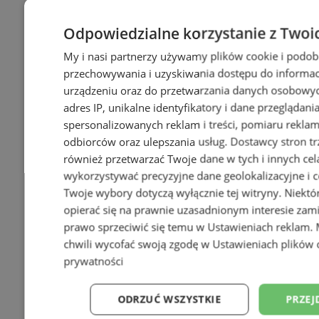
Odpowiedzialne korzystanie z Twoi
My i nasi partnerzy używamy plików cookie i podob
przechowywania i uzyskiwania dostępu do informac
urządzeniu oraz do przetwarzania danych osobowych
adres IP, unikalne identyfikatory i dane przeglądani
spersonalizowanych reklam i treści, pomiaru reklam i
odbiorców oraz ulepszania usług.
Dostawcy stron tr
również przetwarzać Twoje dane w tych i innych cel
wykorzystywać precyzyjne dane geolokalizacyjne i c
Twoje wybory dotyczą wyłącznie tej witryny. Niekt
opierać się na prawnie uzasadnionym interesie zami
prawo sprzeciwić się temu w
Ustawieniach reklam
.
chwili wycofać swoją zgodę w
Ustawieniach plików 
prywatności
ODRZUĆ WSZYSTKIE
PRZEJ