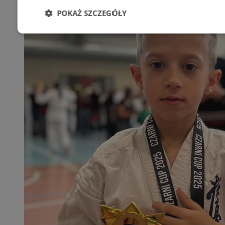
POKAŻ SZCZEGÓŁY
Niezbędne
Wydajność
Targetowani
Niesklasyfikowane
Niezbędne
Wydajność
Targetowanie
Funkcjonalno
Niezbędne pliki cookie umożliwiają korzystanie z podstawowych fun
takich jak logowanie użytkownika i zarządzanie kontem. Bez niezb
można prawidłowo korzystać ze strony internetowej.
Provider
/
Okres
Nazwa
Domena
przechowywan
SessID
orzesze.com.pl
1 rok