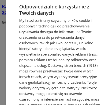
Odpowiedzialne korzystanie z
Karatecy z Orzesza wygrywają Czarni Cup
2025! Drużyna zdobyła 1. miejsce
Twoich danych
My i nasi partnerzy używamy plików cookie i
56
podobnych technologii do przechowywania i
uzyskiwania dostępu do informacji na Twoim
urządzeniu oraz do przetwarzania danych
osobowych, takich jak Twój adres IP, unikalne
identyfikatory i dane przeglądania, w celu
wyświetlania spersonalizowanych reklam i treści,
pomiaru reklam i treści, analizy odbiorców oraz
ulepszania usług.
Dostawcy stron trzecich (1913)
mogą również przetwarzać Twoje dane w tych i
innych celach, w tym wykorzystywać precyzyjne
dane geolokalizacyjne i cechy urządzenia. Twoje
wybory dotyczą wyłącznie tej witryny. Niektórzy
dostawcy mogą opierać się na prawnie
uzasadnionym interesie zamiast na zgodzie; masz
prawo sprzeciwić się temu w
Ustawieniach reklam
.