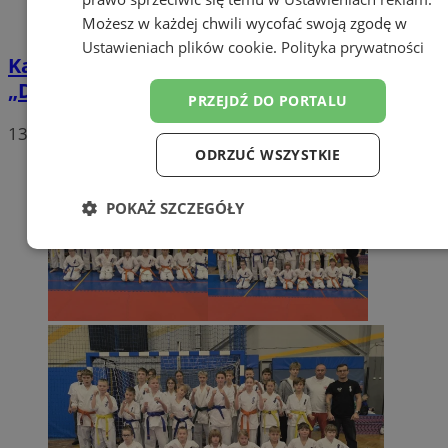
Możesz w każdej chwili wycofać swoją zgodę w
Ustawieniach plików cookie
.
Polityka prywatności
Karate Kyokushin Orzesze z wyróżnieniem
„Diament Powiatu Mikołowskiego 2025”!
PRZEJDŹ DO PORTALU
13
ODRZUĆ WSZYSTKIE
POKAŻ SZCZEGÓŁY
Niezbędne
Wydajność
Targetowanie
Funkcjonalność
Niesklasyfikowane