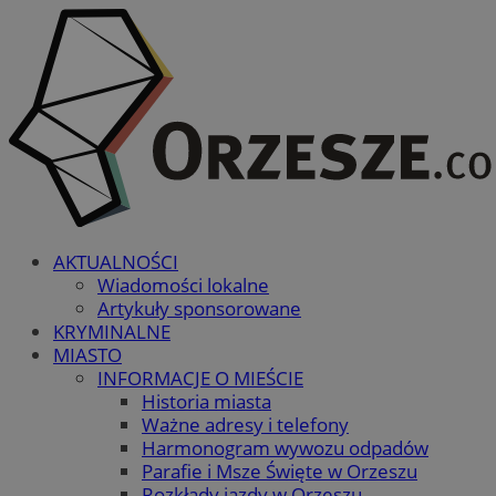
AKTUALNOŚCI
Wiadomości lokalne
Artykuły sponsorowane
KRYMINALNE
MIASTO
INFORMACJE O MIEŚCIE
Historia miasta
Ważne adresy i telefony
Harmonogram wywozu odpadów
Parafie i Msze Święte w Orzeszu
Rozkłady jazdy w Orzeszu