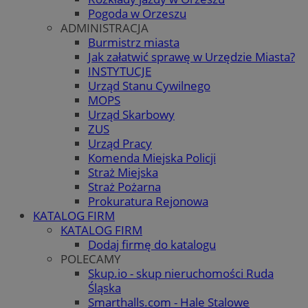
Pogoda w Orzeszu
ADMINISTRACJA
Burmistrz miasta
Jak załatwić sprawę w Urzędzie Miasta?
INSTYTUCJE
Urząd Stanu Cywilnego
MOPS
Urząd Skarbowy
ZUS
Urząd Pracy
Komenda Miejska Policji
Straż Miejska
Straż Pożarna
Prokuratura Rejonowa
KATALOG FIRM
KATALOG FIRM
Dodaj firmę do katalogu
POLECAMY
Skup.io - skup nieruchomości Ruda
Śląska
Smarthalls.com - Hale Stalowe