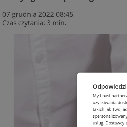
07 grudnia 2022 08:45
Czas czytania: 3 min.
Odpowiedzia
My i nasi partne
uzyskiwania dost
takich jak Twój a
spersonalizowanyc
usług.
Dostawcy s