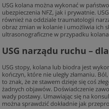
USG kolana można wykonać w państwowy
Nazwa
ubezpieczenia NFZ, jak i prywatnie. US
Nazwa
ustat_agfw3qpwXtz
Nazwa
również na oddziale traumatologii narz
ustat_8hezdrw6jXd
_clck
obraz zmian w kolanie i umożliwia ich 
__gads
openstat_12e0dbc
ultrasonograficzne w przypadku kolana
openstat_gid
_ga
MR
openstat_axigzz1m6
USG narządu ruchu – dl
ustat_Xljcjgyrsdcu
ANONCHK
__Secure-YNID
WMF-Uniq
USG stopy, kolana lub biodra jest wyko
_clsk
ustat_b6x6h2kseuk
__Secure-
kończyn, które nie uległy złamaniu. Ból,
ROLLOUT_TOKEN
ustat_bl8Xwye1zkqx
to znak, że ze stawem dzieje się coś złe
ustat_bt5j7dtfgm4
żadnych objawów. Doświadczenie zawod
_ga_1ZETYXEVYH
ustat_yzw2k52aXskv
wady postawy. Umawiając się na konsul
_fbp
FCCDCF
ustat_htx5jy2dajf
można sprawdzić dokładnie jak przepro
__eoi