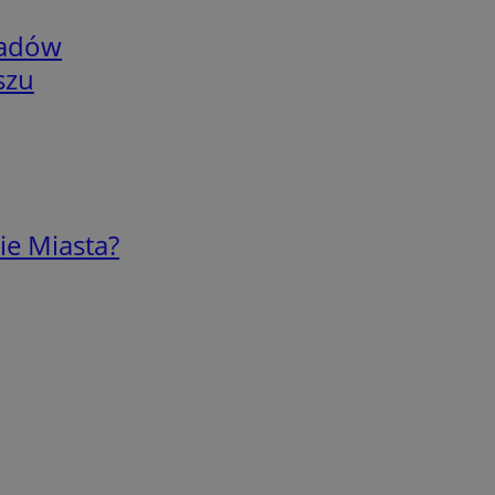
adów
szu
ie Miasta?