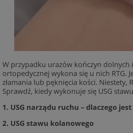
SessID
QeSessID
MvSessID
VISITOR_PRIVACY_
W przypadku urazów kończyn dolnych i 
__cf_bm
ortopedycznej wykona się u nich RTG. 
złamania lub pęknięcia kości. Niestet
Sprawdź, kiedy wykonuje się USG stawu
CookieScriptConse
1. USG narządu ruchu – dlaczego je
__cf_bm
2. USG stawu kolanowego