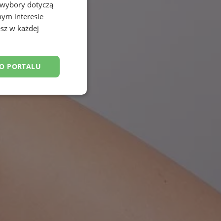
 wybory dotyczą
nym interesie
sz w każdej
DO PORTALU
esklasyfikowane
ane
owanie użytkownika i
j.