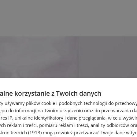
lne korzystanie z Twoich danych
rzy używamy plików cookie i podobnych technologii do przechow
ępu do informacji na Twoim urządzeniu oraz do przetwarzania 
dres IP, unikalne identyfikatory i dane przeglądania, w celu wyświ
h reklam i treści, pomiaru reklam i treści, analizy odbiorców or
tron trzecich (1913)
mogą również przetwarzać Twoje dane w tych