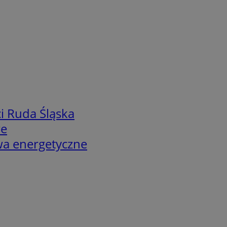
i Ruda Śląska
we
twa energetyczne