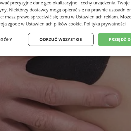
wać precyzyjne dane geolokalizacyjne i cechy urządzenia. Twoje
tryny. Niektórzy dostawcy mogą opierać się na prawnie uzasadnio
ie; masz prawo sprzeciwić się temu w
Ustawieniach reklam
. Może
woją zgodę w
Ustawieniach plików cookie
.
Polityka prywatności
EGÓŁY
ODRZUĆ WSZYSTKIE
PRZEJDŹ 
Wydajność
Targetowanie
Funkcjonalność
Ni
ezbędne
Wydajność
Targetowanie
Funkcjonalność
Niesklasyfikow
ie umożliwiają korzystanie z podstawowych funkcji strony internetowej, takich jak log
Bez niezbędnych plików cookie nie można prawidłowo korzystać ze strony internetowe
Provider
/
Okres
Opis
Domena
przechowywania