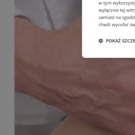
w tym wykorzysty
wyłącznie tej wi
zamiast na zgodz
chwili wycofać s
POKAŻ SZCZ
Niezbędne
Ni
Niezbędne pliki cook
zarządzanie kontem. 
Nazwa