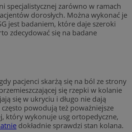
i specjalistycznej zarówno w ramach
wywania
Opis
 pacjentów dorosłych. Można wykonać je
G jest badaniem, które daje szeroki
rakcji użytkowników
u poprawy
arto zdecydować się na badane
ubleClick for
 strony
yświetlanie reklam
.
nalytics - co
 którego używamy
nej usługi
owej do
zróżniania
 losowo
a. Jest on
w jaki sposób
ie i służy do
ygodnie
ernetowej, oraz
sesji i kampanii na
wy mógł zobaczyć
ygodnie
y pacjenci skarżą się na ból ze strony
niem Microsoft
ażaniem funkcji i
przemieszczającej się rzepki w kolanie
ywania informacji o
rolować, które
tron w jedną sesję
wyświetlane
ją się w ukryciu i długo nie dają
 etapowych,
nego użytkownika
często powodują też poważniejsze
ytics do
, który wykonuje usg ortopedyczne,
serii produktów
rznej przez
sie rzeczywistym od
atnie
dokładnie sprawdzi stan kolana.
aangażowania