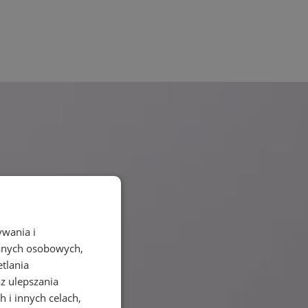
ywania i
danych osobowych,
etlania
az ulepszania
 i innych celach,