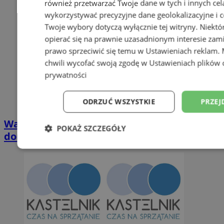
również przetwarzać Twoje dane w tych i innych cel
wykorzystywać precyzyjne dane geolokalizacyjne i c
Twoje wybory dotyczą wyłącznie tej witryny. Niekt
opierać się na prawnie uzasadnionym interesie zami
prawo sprzeciwić się temu w
Ustawieniach reklam
.
chwili wycofać swoją zgodę w
Ustawieniach plików 
prywatności
ODRZUĆ WSZYSTKIE
PRZEJ
Wakacyjny wypoczynek nad Bałtykiem w
POKAŻ SZCZEGÓŁY
domkach Szmaragdowe Morze
Niezbędne
Wydajność
Targetowani
Niesklasyfikowane