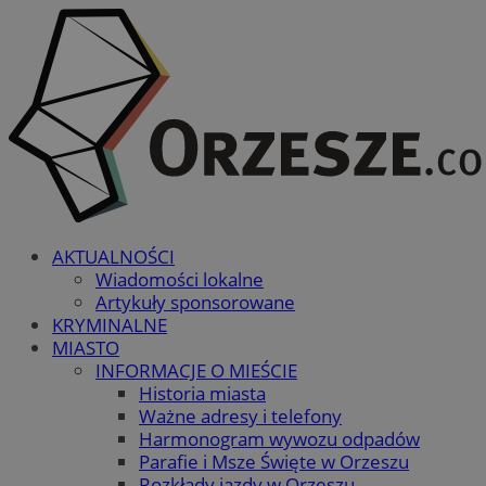
AKTUALNOŚCI
Wiadomości lokalne
Artykuły sponsorowane
KRYMINALNE
MIASTO
INFORMACJE O MIEŚCIE
Historia miasta
Ważne adresy i telefony
Harmonogram wywozu odpadów
Parafie i Msze Święte w Orzeszu
Rozkłady jazdy w Orzeszu