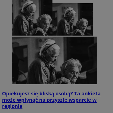
Opiekujesz się bliską osobą? Ta ankieta
może wpłynąć na przyszłe wsparcie w
regionie