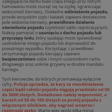
Zalegająca na dachu biała czapa śniegu przy ostrym
hamowaniu może zsunąć się na szybę, ograniczając
widoczność kierowcy. Dokładne
odśnieżenie pojazdu
,
przede wszystkim szyb i świateł, zapewni dostateczne
pole widzenia kierowcy,
prawidłowe działanie
oświetlenia pojazdu
czytelność tablic rejestracyjnych.
Należy pamiętać o
usunięciu z dachu pojazdu lub
przyczepy lodu
, który spadając może spowodować
uszkodzenie innego pojazdu lub doprowadzić do
poważnego wypadku. Korzystając z prawidłowo
utrzymanego pojazdu kierujący zapewni
bezpieczeństwo
sobie i innym uczestnikom ruchu
drogowego oraz uniknie grzywny w drodze mandatu
karnego.
Tych kierowców, do których przemawiają wyłącznie
cyfry,
Policja uprzedza, że kary za nieodśnieżenie
części bądź całości pojazdu sięgają przedziału od 50
do 3000 złotych. Dodatkowo należy wspomnieć, o
karach od 50 do 100 złotych za postój pojazdu z
włączonym silnikiem, aby nagrzać wnętrze i
rozmrozić szyby
. Warto więc wyjść kilka minut