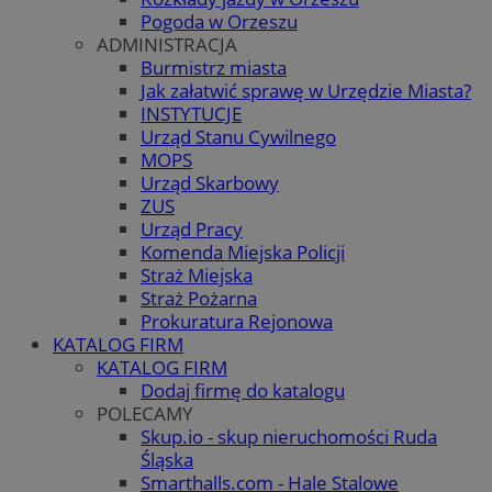
Pogoda w Orzeszu
ADMINISTRACJA
Burmistrz miasta
Jak załatwić sprawę w Urzędzie Miasta?
INSTYTUCJE
Urząd Stanu Cywilnego
MOPS
Urząd Skarbowy
ZUS
Urząd Pracy
Komenda Miejska Policji
Straż Miejska
Straż Pożarna
Prokuratura Rejonowa
KATALOG FIRM
KATALOG FIRM
Dodaj firmę do katalogu
POLECAMY
Skup.io - skup nieruchomości Ruda
Śląska
Smarthalls.com - Hale Stalowe