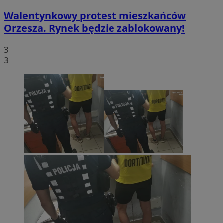
Walentynkowy protest mieszkańców
Orzesza. Rynek będzie zablokowany!
3
3