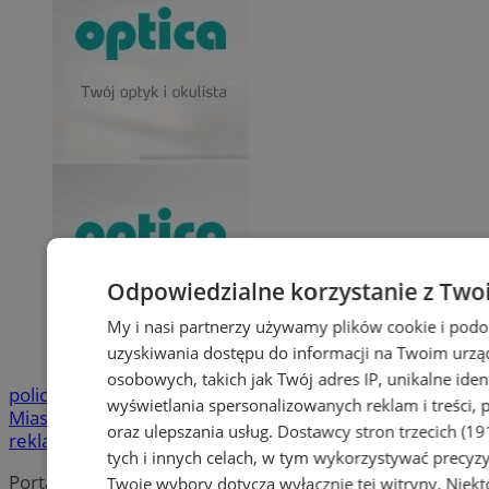
Odpowiedzialne korzystanie z Two
My i nasi partnerzy używamy plików cookie i pod
uzyskiwania dostępu do informacji na Twoim urzą
osobowych, takich jak Twój adres IP, unikalne iden
policja
MOK
Urząd
wyświetlania spersonalizowanych reklam i treści, p
Miasta
bezpieczeństwo
dzieci
ZUS
Wypadek
dofinansowani
oraz ulepszania usług.
Dostawcy stron trzecich (19
reklama
tych i innych celach, w tym wykorzystywać precyzy
Portal należy do sieci
Twoje wybory dotyczą wyłącznie tej witryny. Niek