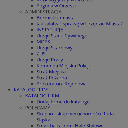
Pogoda w Orzeszu
ADMINISTRACJA
Burmistrz miasta
Jak załatwić sprawę w Urzędzie Miasta?
INSTYTUCJE
Urząd Stanu Cywilnego
MOPS
Urząd Skarbowy
ZUS
Urząd Pracy
Komenda Miejska Policji
Straż Miejska
Straż Pożarna
Prokuratura Rejonowa
KATALOG FIRM
KATALOG FIRM
Dodaj firmę do katalogu
POLECAMY
Skup.io - skup nieruchomości Ruda
Śląska
Smarthalls.com - Hale Stalowe