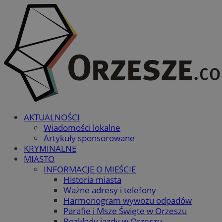
AKTUALNOŚCI
Wiadomości lokalne
Artykuły sponsorowane
KRYMINALNE
MIASTO
INFORMACJE O MIEŚCIE
Historia miasta
Ważne adresy i telefony
Harmonogram wywozu odpadów
Parafie i Msze Święte w Orzeszu
Rozkłady jazdy w Orzeszu