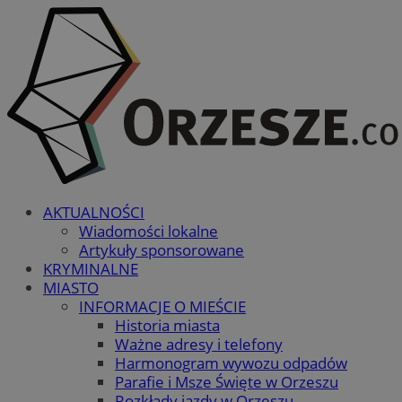
AKTUALNOŚCI
Wiadomości lokalne
Artykuły sponsorowane
KRYMINALNE
MIASTO
INFORMACJE O MIEŚCIE
Historia miasta
Ważne adresy i telefony
Harmonogram wywozu odpadów
Parafie i Msze Święte w Orzeszu
Rozkłady jazdy w Orzeszu