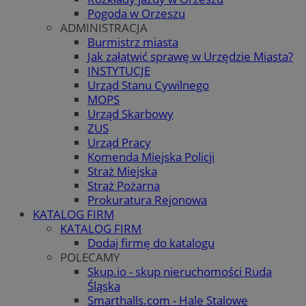
Pogoda w Orzeszu
ADMINISTRACJA
Burmistrz miasta
Jak załatwić sprawę w Urzędzie Miasta?
INSTYTUCJE
Urząd Stanu Cywilnego
MOPS
Urząd Skarbowy
ZUS
Urząd Pracy
Komenda Miejska Policji
Straż Miejska
Straż Pożarna
Prokuratura Rejonowa
KATALOG FIRM
KATALOG FIRM
Dodaj firmę do katalogu
POLECAMY
Skup.io - skup nieruchomości Ruda
Śląska
Smarthalls.com - Hale Stalowe