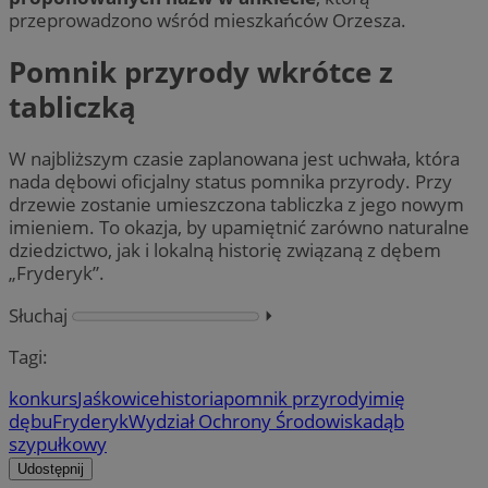
przeprowadzono wśród mieszkańców Orzesza.
Pomnik przyrody wkrótce z
tabliczką
W najbliższym czasie zaplanowana jest uchwała, która
nada dębowi oficjalny status pomnika przyrody. Przy
drzewie zostanie umieszczona tabliczka z jego nowym
imieniem. To okazja, by upamiętnić zarówno naturalne
dziedzictwo, jak i lokalną historię związaną z dębem
„Fryderyk”.
Słuchaj
⏵︎
Tagi:
konkurs
Jaśkowice
historia
pomnik przyrody
imię
dębu
Fryderyk
Wydział Ochrony Środowiska
dąb
szypułkowy
Udostępnij