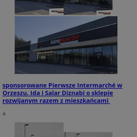
sponsorowane
Pierwsze Intermarché w
Orzeszu. Ida i Salar Diznabi o sklepie
rozwijanym razem z mieszkańcami
4