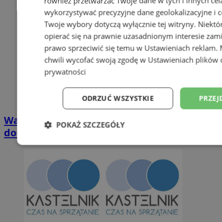
również przetwarzać Twoje dane w tych i innych cel
wykorzystywać precyzyjne dane geolokalizacyjne i c
Twoje wybory dotyczą wyłącznie tej witryny. Niekt
opierać się na prawnie uzasadnionym interesie zami
prawo sprzeciwić się temu w
Ustawieniach reklam
.
chwili wycofać swoją zgodę w
Ustawieniach plików 
prywatności
ODRZUĆ WSZYSTKIE
PRZEJ
Wakacyjny wypoczynek nad Bałtykiem w
POKAŻ SZCZEGÓŁY
domkach Szmaragdowe Morze
Niezbędne
Wydajność
Targetowani
Niesklasyfikowane