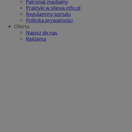
Patronat medialny
QeSessID
orzesze.com.pl
1 rok
Praktyki w silesia.info.pl
Regulaminy portalu
Polityka prywatności
Oferta
MvSessID
orzesze.com.pl
1 rok
Napisz do nas
Reklama
VISITOR_PRIVACY_METADATA
5 miesięcy 4
YouTube
tygodnie
.youtube.com
Google Privacy Policy