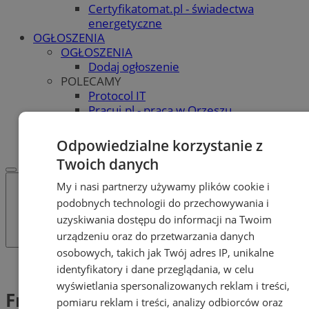
Certyfikatomat.pl - świadectwa
energetyczne
OGŁOSZENIA
OGŁOSZENIA
Dodaj ogłoszenie
POLECAMY
Protocol IT
Pracuj.pl - praca w Orzeszu
REKLAMA
WSPÓŁPRACA
Odpowiedzialne korzystanie z
Twoich danych
My i nasi partnerzy używamy plików cookie i
podobnych technologii do przechowywania i
uzyskiwania dostępu do informacji na Twoim
urządzeniu oraz do przetwarzania danych
osobowych, takich jak Twój adres IP, unikalne
Tag: Fryderyk
identyfikatory i dane przeglądania, w celu
wyświetlania spersonalizowanych reklam i treści,
Fryderyk (1)
pomiaru reklam i treści, analizy odbiorców oraz