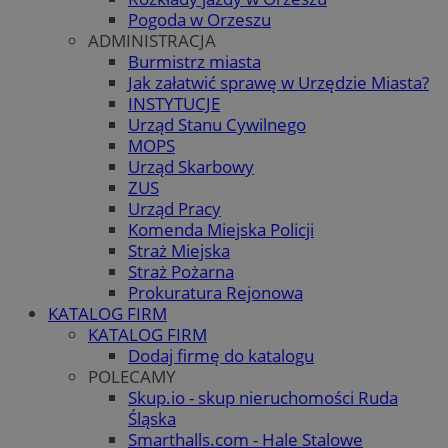
Pogoda w Orzeszu
ADMINISTRACJA
Burmistrz miasta
Jak załatwić sprawę w Urzędzie Miasta?
INSTYTUCJE
Urząd Stanu Cywilnego
MOPS
Urząd Skarbowy
ZUS
Urząd Pracy
Komenda Miejska Policji
Straż Miejska
Straż Pożarna
Prokuratura Rejonowa
KATALOG FIRM
KATALOG FIRM
Dodaj firmę do katalogu
POLECAMY
Skup.io - skup nieruchomości Ruda
Śląska
Smarthalls.com - Hale Stalowe