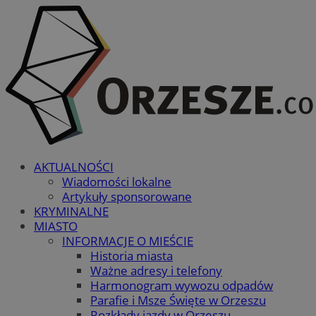
AKTUALNOŚCI
Wiadomości lokalne
Artykuły sponsorowane
KRYMINALNE
MIASTO
INFORMACJE O MIEŚCIE
Historia miasta
Ważne adresy i telefony
Harmonogram wywozu odpadów
Parafie i Msze Święte w Orzeszu
Rozkłady jazdy w Orzeszu