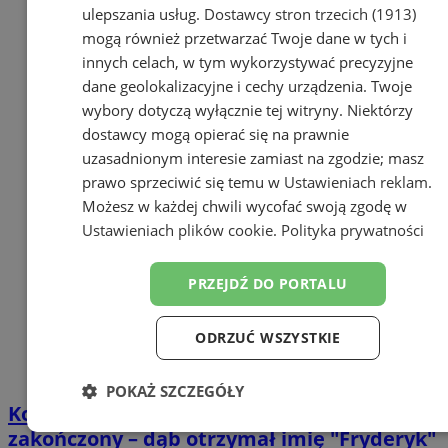
ulepszania usług.
Dostawcy stron trzecich (1913)
mogą również przetwarzać Twoje dane w tych i
innych celach, w tym wykorzystywać precyzyjne
dane geolokalizacyjne i cechy urządzenia. Twoje
wybory dotyczą wyłącznie tej witryny. Niektórzy
dostawcy mogą opierać się na prawnie
uzasadnionym interesie zamiast na zgodzie; masz
prawo sprzeciwić się temu w
Ustawieniach reklam
.
Możesz w każdej chwili wycofać swoją zgodę w
Ustawieniach plików cookie
.
Polityka prywatności
PRZEJDŹ DO PORTALU
ODRZUĆ WSZYSTKIE
POKAŻ SZCZEGÓŁY
Konkurs na nazwę dębu w Orzeszu
Niezbędne
Wydajność
Targetowanie
zakończony – dąb otrzymał imię "Fryderyk"