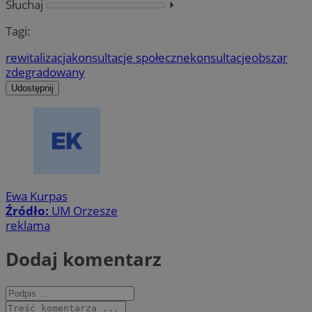
Słuchaj
⏵︎
Tagi:
rewitalizacja
konsultacje społeczne
konsultacje
obszar
zdegradowany
Udostępnij
Ewa Kurpas
Źródło:
UM Orzesze
reklama
Dodaj komentarz