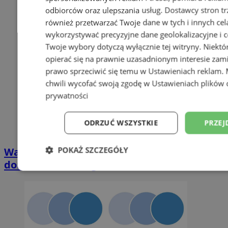
odbiorców oraz ulepszania usług.
Dostawcy stron tr
również przetwarzać Twoje dane w tych i innych cel
wykorzystywać precyzyjne dane geolokalizacyjne i c
Twoje wybory dotyczą wyłącznie tej witryny. Niekt
opierać się na prawnie uzasadnionym interesie zami
prawo sprzeciwić się temu w
Ustawieniach reklam
.
chwili wycofać swoją zgodę w
Ustawieniach plików 
prywatności
ODRZUĆ WSZYSTKIE
PRZEJ
POKAŻ SZCZEGÓŁY
Wakacyjny wypoczynek nad Bałtykiem w
domkach Szmaragdowe Morze
Niezbędne
Wydajność
Targetowani
Niesklasyfikowane