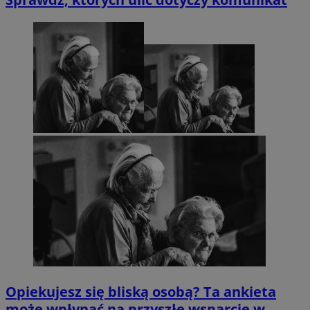
Opiekujesz się bliską osobą? Ta ankieta
może wpłynąć na przyszłe wsparcie w