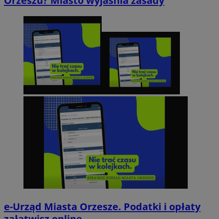
Orzeszu? Miasto wyjaśnia zasady
e-Urząd Miasta Orzesze. Podatki i opłaty
załatwisz online