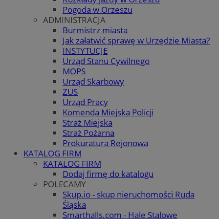
Pogoda w Orzeszu
ADMINISTRACJA
Burmistrz miasta
Jak załatwić sprawę w Urzędzie Miasta?
INSTYTUCJE
Urząd Stanu Cywilnego
MOPS
Urząd Skarbowy
ZUS
Urząd Pracy
Komenda Miejska Policji
Straż Miejska
Straż Pożarna
Prokuratura Rejonowa
KATALOG FIRM
KATALOG FIRM
Dodaj firmę do katalogu
POLECAMY
Skup.io - skup nieruchomości Ruda
Śląska
Smarthalls.com - Hale Stalowe