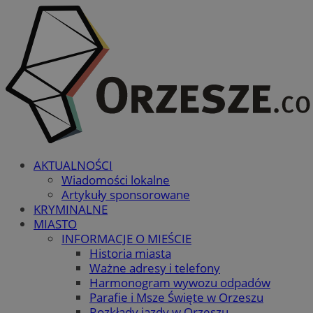
AKTUALNOŚCI
Wiadomości lokalne
Artykuły sponsorowane
KRYMINALNE
MIASTO
INFORMACJE O MIEŚCIE
Historia miasta
Ważne adresy i telefony
Harmonogram wywozu odpadów
Parafie i Msze Święte w Orzeszu
Rozkłady jazdy w Orzeszu