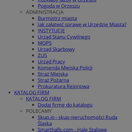
Pogoda w Orzeszu
ADMINISTRACJA
Burmistrz miasta
Jak załatwić sprawę w Urzędzie Miasta?
INSTYTUCJE
Urząd Stanu Cywilnego
MOPS
Urząd Skarbowy
ZUS
Urząd Pracy
Komenda Miejska Policji
Straż Miejska
Straż Pożarna
Prokuratura Rejonowa
KATALOG FIRM
KATALOG FIRM
Dodaj firmę do katalogu
POLECAMY
Skup.io - skup nieruchomości Ruda
Śląska
Smarthalls.com - Hale Stalowe