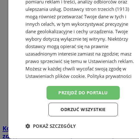
pomiaru reklam i treści, analizy odbiorców oraz
ulepszania usług.
Dostawcy stron trzecich (1913)
mogą również przetwarzać Twoje dane w tych i
innych celach, w tym wykorzystywać precyzyjne
dane geolokalizacyjne i cechy urządzenia. Twoje
wybory dotyczą wyłącznie tej witryny. Niektórzy
dostawcy mogą opierać się na prawnie
uzasadnionym interesie zamiast na zgodzie; masz
prawo sprzeciwić się temu w
Ustawieniach reklam
.
Możesz w każdej chwili wycofać swoją zgodę w
Ustawieniach plików cookie
.
Polityka prywatności
PRZEJDŹ DO PORTALU
ODRZUĆ WSZYSTKIE
POKAŻ SZCZEGÓŁY
Konsultacje społeczne w Orzeszu –
zdegradowane obszary i rewitalizacja