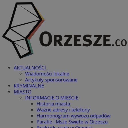
AKTUALNOŚCI
Wiadomości lokalne
Artykuły sponsorowane
KRYMINALNE
MIASTO
INFORMACJE O MIEŚCIE
Historia miasta
Ważne adresy i telefony
Harmonogram wywozu odpadów
Parafie i Msze Święte w Orzeszu
Rozkłady jazdy w Orzeszu