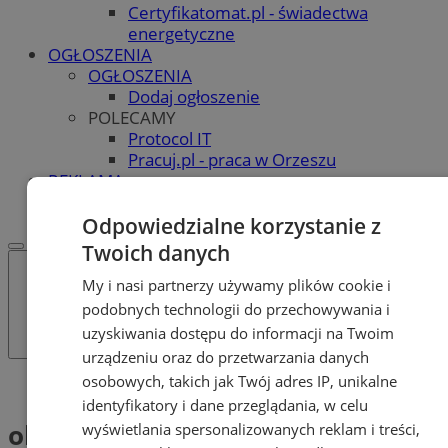
Certyfikatomat.pl - świadectwa
energetyczne
OGŁOSZENIA
OGŁOSZENIA
Dodaj ogłoszenie
POLECAMY
Protocol IT
Pracuj.pl - praca w Orzeszu
REKLAMA
WSPÓŁPRACA
Odpowiedzialne korzystanie z
Twoich danych
My i nasi partnerzy używamy plików cookie i
podobnych technologii do przechowywania i
uzyskiwania dostępu do informacji na Twoim
urządzeniu oraz do przetwarzania danych
osobowych, takich jak Twój adres IP, unikalne
Tag: obszar zdegradowany
identyfikatory i dane przeglądania, w celu
obszar zdegradowany (1)
wyświetlania spersonalizowanych reklam i treści,