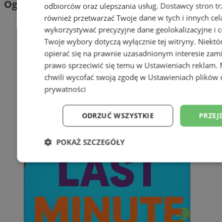
Ogłoszenia
odbiorców oraz ulepszania usług.
Dostawcy stron tr
również przetwarzać Twoje dane w tych i innych cel
wykorzystywać precyzyjne dane geolokalizacyjne i c
Twoje wybory dotyczą wyłącznie tej witryny. Niekt
opierać się na prawnie uzasadnionym interesie zami
prawo sprzeciwić się temu w
Ustawieniach reklam
.
chwili wycofać swoją zgodę w
Ustawieniach plików 
prywatności
ODRZUĆ WSZYSTKIE
PRZEJ
POKAŻ SZCZEGÓŁY
Niezbędne
Wydajność
Targetowani
Niesklasyfikowane