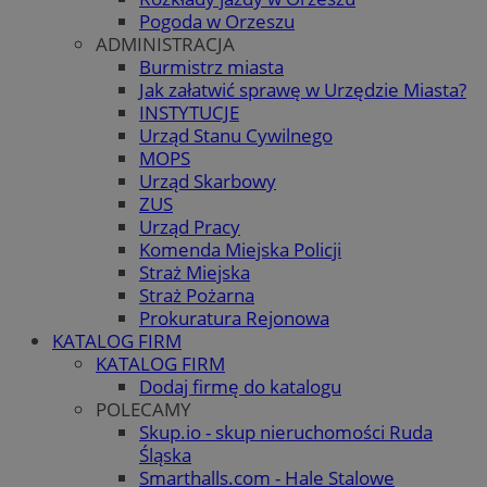
Pogoda w Orzeszu
ADMINISTRACJA
Burmistrz miasta
Jak załatwić sprawę w Urzędzie Miasta?
INSTYTUCJE
Urząd Stanu Cywilnego
MOPS
Urząd Skarbowy
ZUS
Urząd Pracy
Komenda Miejska Policji
Straż Miejska
Straż Pożarna
Prokuratura Rejonowa
KATALOG FIRM
KATALOG FIRM
Dodaj firmę do katalogu
POLECAMY
Skup.io - skup nieruchomości Ruda
Śląska
Smarthalls.com - Hale Stalowe