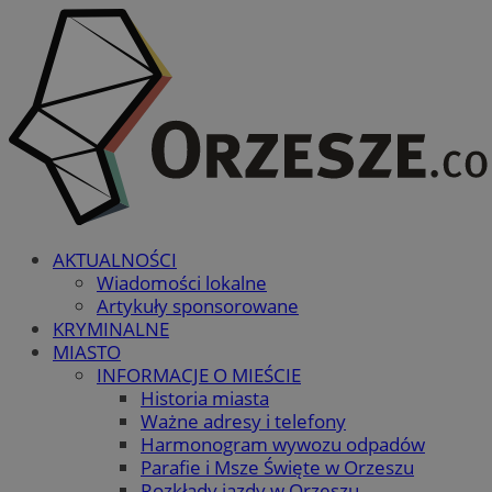
AKTUALNOŚCI
Wiadomości lokalne
Artykuły sponsorowane
KRYMINALNE
MIASTO
INFORMACJE O MIEŚCIE
Historia miasta
Ważne adresy i telefony
Harmonogram wywozu odpadów
Parafie i Msze Święte w Orzeszu
Rozkłady jazdy w Orzeszu