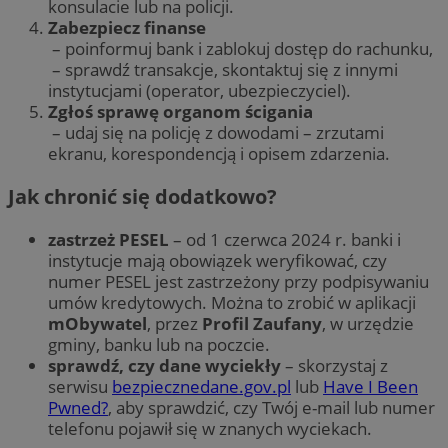
konsulacie lub na policji.
Zabezpiecz finanse
– poinformuj bank i zablokuj dostęp do rachunku,
– sprawdź transakcje, skontaktuj się z innymi
instytucjami (operator, ubezpieczyciel).
Zgłoś sprawę organom ścigania
– udaj się na policję z dowodami – zrzutami
ekranu, korespondencją i opisem zdarzenia.
Jak chronić się dodatkowo?
zastrzeż PESEL
– od 1 czerwca 2024 r. banki i
instytucje mają obowiązek weryfikować, czy
numer PESEL jest zastrzeżony przy podpisywaniu
umów kredytowych. Można to zrobić w aplikacji
mObywatel
, przez
Profil Zaufany
, w urzędzie
gminy, banku lub na poczcie.
sprawdź, czy dane wyciekły
– skorzystaj z
serwisu
bezpiecznedane.gov.pl
lub
Have I Been
Pwned?
, aby sprawdzić, czy Twój e-mail lub numer
telefonu pojawił się w znanych wyciekach.