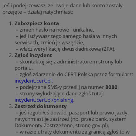
Jeśli podejrzewasz, że Twoje dane lub konto zostały
przejęte – działaj natychmiast:
Zabezpiecz konta
– zmień hasło na nowe i unikalne,
– jeśli używasz tego samego hasła w innych
serwisach, zmień je wszędzie,
– włącz weryfikację dwuskładnikową (2FA).
Zgłoś incydent
– skontaktuj się z administratorem strony lub
portalu,
– zgłoś zdarzenie do CERT Polska przez formularz:
incydent.cert.pl
,
– podejrzane SMS-y prześlij na numer
8080
,
– strony wyłudzające dane zgłoś tutaj:
incydent.cert.pl/phishing
.
Zastrzeż dokumenty
– jeśli zgubiłeś dowód, paszport lub prawo jazdy,
natychmiast je zastrzeż (np. przez bank, system
Dokumenty Zastrzeżone, stronę gov.pl),
– w razie utraty dokumentu za granicą zgłoś to w