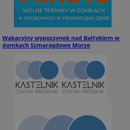
Niezbędne
Wydajność
Targetowanie
Funkcjonalno
Wakacyjny wypoczynek nad Bałtykiem w
Niezbędne pliki cookie umożliwiają korzystanie z podstawowych fun
domkach Szmaragdowe Morze
takich jak logowanie użytkownika i zarządzanie kontem. Bez niezb
można prawidłowo korzystać ze strony internetowej.
Provider
/
Okres
Nazwa
Domena
przechowywan
SessID
orzesze.com.pl
1 rok
QeSessID
orzesze.com.pl
1 rok
MvSessID
orzesze.com.pl
1 rok
VISITOR_PRIVACY_METADATA
5 miesięcy 4
YouTube
tygodnie
.youtube.com