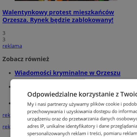
Walentynkowy protest mieszkańców
Orzesza. Rynek będzie zablokowany!
3
3
reklama
Zobacz również
Wiadomości kryminalne w Orzeszu
Wiadomości lokalne
Odpowiedzialne korzystanie z Twoi
Tworzenie stron www - Orzesze
My i nasi partnerzy używamy plików cookie i podob
przechowywania i uzyskiwania dostępu do informac
reklama
urządzeniu oraz do przetwarzania danych osobowych
adres IP, unikalne identyfikatory i dane przeglądani
reklama
spersonalizowanych reklam i treści, pomiaru reklam i