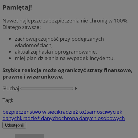
Pamiętaj!
Nawet najlepsze zabezpieczenia nie chronią w 100%.
Dlatego zawsze:
zachowuj czujność przy podejrzanych
wiadomościach,
aktualizuj hasła i oprogramowanie,
miej plan działania na wypadek incydentu.
Szybka reakcja może ograniczyć straty finansowe,
prawne i wizerunkowe.
Słuchaj
⏵︎
Tagi:
bezpieczeństwo w sieci
kradzież tożsamości
wyciek
danych
kradzież danych
ochrona danych osobowych
Udostępnij