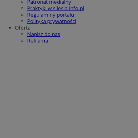
Patronat medialny
QeSessID
orzesze.com.pl
1 rok
Praktyki w silesia.info.pl
Regulaminy portalu
Polityka prywatności
Oferta
MvSessID
orzesze.com.pl
1 rok
Napisz do nas
Reklama
VISITOR_PRIVACY_METADATA
5 miesięcy 4
YouTube
tygodnie
.youtube.com
Google Privacy Policy