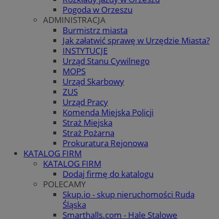
Pogoda w Orzeszu
ADMINISTRACJA
Burmistrz miasta
Jak załatwić sprawę w Urzędzie Miasta?
INSTYTUCJE
Urząd Stanu Cywilnego
MOPS
Urząd Skarbowy
ZUS
Urząd Pracy
Komenda Miejska Policji
Straż Miejska
Straż Pożarna
Prokuratura Rejonowa
KATALOG FIRM
KATALOG FIRM
Dodaj firmę do katalogu
POLECAMY
Skup.io - skup nieruchomości Ruda
Śląska
Smarthalls.com - Hale Stalowe