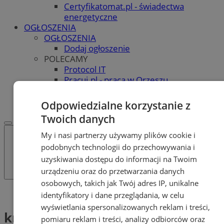
Certyfikatomat.pl - świadectwa
energetyczne
OGŁOSZENIA
OGŁOSZENIA
Dodaj ogłoszenie
POLECAMY
Protocol IT
Pracuj.pl - praca w Orzeszu
REKLAMA
WSPÓŁPRACA
Odpowiedzialne korzystanie z
Twoich danych
My i nasi partnerzy używamy plików cookie i
podobnych technologii do przechowywania i
uzyskiwania dostępu do informacji na Twoim
urządzeniu oraz do przetwarzania danych
osobowych, takich jak Twój adres IP, unikalne
Tag: kradzież danych
identyfikatory i dane przeglądania, w celu
wyświetlania spersonalizowanych reklam i treści,
kradzież danych (1)
pomiaru reklam i treści, analizy odbiorców oraz