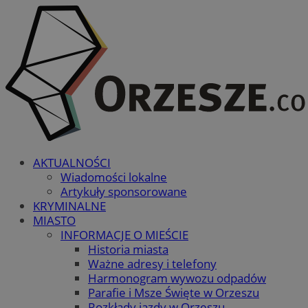
AKTUALNOŚCI
Wiadomości lokalne
Artykuły sponsorowane
KRYMINALNE
MIASTO
INFORMACJE O MIEŚCIE
Historia miasta
Ważne adresy i telefony
Harmonogram wywozu odpadów
Parafie i Msze Święte w Orzeszu
Rozkłady jazdy w Orzeszu