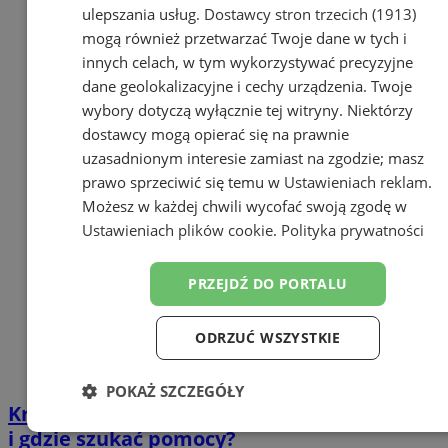
ulepszania usług.
Dostawcy stron trzecich (1913)
mogą również przetwarzać Twoje dane w tych i
innych celach, w tym wykorzystywać precyzyjne
dane geolokalizacyjne i cechy urządzenia. Twoje
wybory dotyczą wyłącznie tej witryny. Niektórzy
dostawcy mogą opierać się na prawnie
uzasadnionym interesie zamiast na zgodzie; masz
prawo sprzeciwić się temu w
Ustawieniach reklam
.
Możesz w każdej chwili wycofać swoją zgodę w
Ustawieniach plików cookie
.
Polityka prywatności
PRZEJDŹ DO PORTALU
ODRZUĆ WSZYSTKIE
POKAŻ SZCZEGÓŁY
Kradzież danych osobowych - jak reagować
Niezbędne
Wydajność
Targetowanie
i gdzie szukać pomocy?