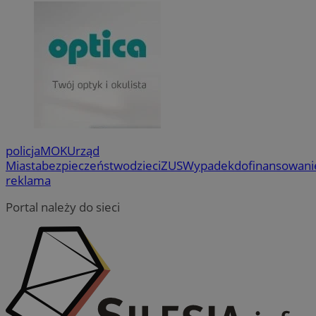
policja
MOK
Urząd
Miasta
bezpieczeństwo
dzieci
ZUS
Wypadek
dofinansowani
reklama
Portal należy do sieci