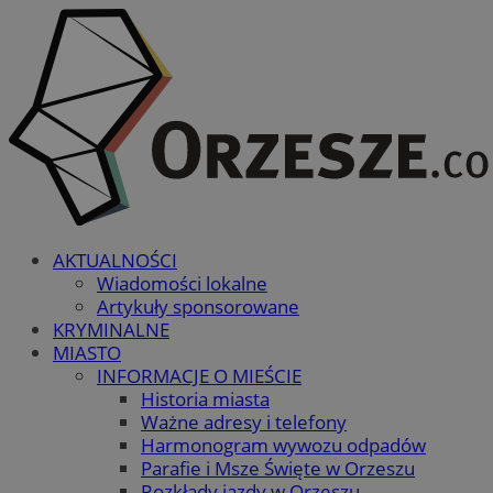
AKTUALNOŚCI
Wiadomości lokalne
Artykuły sponsorowane
KRYMINALNE
MIASTO
INFORMACJE O MIEŚCIE
Historia miasta
Ważne adresy i telefony
Harmonogram wywozu odpadów
Parafie i Msze Święte w Orzeszu
Rozkłady jazdy w Orzeszu