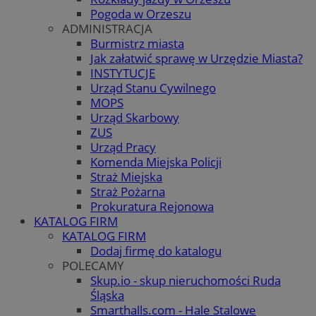
Pogoda w Orzeszu
ADMINISTRACJA
Burmistrz miasta
Jak załatwić sprawę w Urzędzie Miasta?
INSTYTUCJE
Urząd Stanu Cywilnego
MOPS
Urząd Skarbowy
ZUS
Urząd Pracy
Komenda Miejska Policji
Straż Miejska
Straż Pożarna
Prokuratura Rejonowa
KATALOG FIRM
KATALOG FIRM
Dodaj firmę do katalogu
POLECAMY
Skup.io - skup nieruchomości Ruda
Śląska
Smarthalls.com - Hale Stalowe