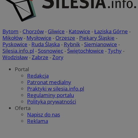
Bytom
-
Chorzów
-
Gliwice
-
Katowice
-
Łaziska Górne
-
Mikołów
-
Mysłowice
-
Orzesze
-
Piekary Śląskie
-
Pyskowice
-
Ruda Śląska
-
Rybnik
-
Siemianowice
-
Silesia.info.pl
-
Sosnowiec
-
Świętochłowice
-
Tychy
-
Wodzisław
-
Zabrze
-
Żory
Portal
Redakcja
Patronat medialny
Praktyki w silesia.info.pl
Regulaminy portalu
Polityka prywatności
Oferta
Napisz do nas
Reklama