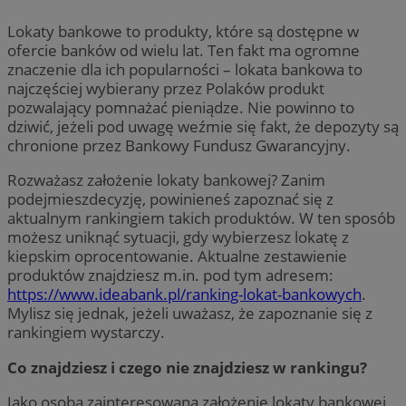
Lokaty bankowe to produkty, które są dostępne w
ofercie banków od wielu lat. Ten fakt ma ogromne
znaczenie dla ich popularności – lokata bankowa to
najczęściej wybierany przez Polaków produkt
pozwalający pomnażać pieniądze. Nie powinno to
dziwić, jeżeli pod uwagę weźmie się fakt, że depozyty są
chronione przez Bankowy Fundusz Gwarancyjny.
Rozważasz założenie lokaty bankowej? Zanim
podejmieszdecyzję, powinieneś zapoznać się z
aktualnym rankingiem takich produktów. W ten sposób
możesz uniknąć sytuacji, gdy wybierzesz lokatę z
kiepskim oprocentowanie. Aktualne zestawienie
produktów znajdziesz m.in. pod tym adresem:
https://www.ideabank.pl/ranking-lokat-bankowych
.
Mylisz się jednak, jeżeli uważasz, że zapoznanie się z
rankingiem wystarczy.
Co znajdziesz i czego nie znajdziesz w rankingu?
Jako osoba zainteresowana założenie lokaty bankowej,